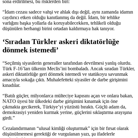
sona erdirilmesi, bu risklerden biri:
“İdam cezası sadece vahşi ve ahlak dışı değil, aynı zamanda idamın
caydırıcı etken olduğu kanıtlanmış da değil. İdam, bir tehlike
varlığını başka yollarla da koruyabilecekken, tehlikeli olduğu
düşünülen herhangi birini ortadan kaldırmaya hak tanıyor.
‘Sıradan Türkler askeri diktatörlüğe
dönmek istemedi’
“Seçilmiş siyasilerin generaller tarafından devrilmesi yanlış olurdu.
Türk F-16’ları ülkenin Meclis’ini bombaladı. Ancak sıradan Türkler,
askeri diktatörlüğe geri dönmek istemedi ve statükoyu savunmak
amacıyla sokağa çıktı. Muhalefetteki siyasiler de darbe girişimini
kınadılar.
“Batılı güçler, milyonlarca mülteciye kapısını açan ve onlara bakan,
NATO üyesi bir ülkedeki darbe girişimini kınamak için öne
çıkmakta gecikerek, Türkiye’yi yüzüstü bıraktı. Güçlü adam da,
demokrasiyi yeniden kurmak yerine, güçlerini sıklaştırma arayışına
girdi.”
Cezalandırmanın “ulusal kimliği oluşturmak” için bir fırsat olarak
düşünülmemesi gerektiği de vurgulanan yazı, şu ifadelerle