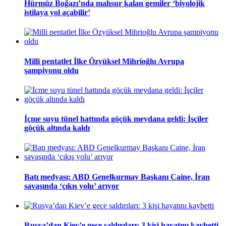
Hürmüz Boğazı’nda mahsur kalan gemiler ‘biyolojik
istilaya yol açabilir’
Milli pentatlet İlke Özyüksel Mihrioğlu Avrupa
şampiyonu oldu
İçme suyu tünel hattında göçük meydana geldi: İşçiler
göçük altında kaldı
Batı medyası: ABD Genelkurmay Başkanı Caine, İran
savaşında ‘çıkış yolu’ arıyor
Rusya’dan Kiev’e gece saldırıları: 3 kişi hayatını kaybetti