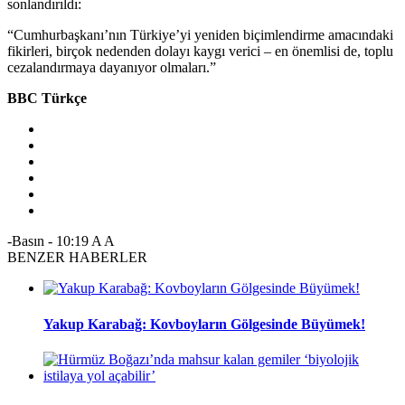
sonlandırıldı:
“Cumhurbaşkanı’nın Türkiye’yi yeniden biçimlendirme amacındaki
fikirleri, birçok nedenden dolayı kaygı verici – en önemlisi de, toplu
cezalandırmaya dayanıyor olmaları.”
BBC Türkçe
-Basın
-
10:19
A
A
BENZER HABERLER
Yakup Karabağ: Kovboyların Gölgesinde Büyümek!