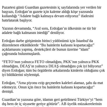
Pazartesi günü Guardian gazetesinin iç sayfalarında yer verilen bir
başyazı, Erdoğan’ın gazete için kaleme aldığı köşe yazısında
kullandığı “Adalete bağlı kalmaya devam ediyoruz” ifadesini
hatırlatarak başlıyor.
Yazının devamında, “Asıl soru, Erdoğan’ın ülkesinin ne tür bir
adalete bağlı kalmasını istediği” deniliyor.
Erdoğan darbe girişiminin birinci yıldönümü için İstanbul’da
düzenlenen etkinliklerde “Bu hainlerin kafasını kopartacağız”
açıklamasını yapmış, destekçileri de bunun üzerine “idam”
çağrısında bulunmuşlardı.
“FETO’nun yalnızca FETO olmadığını, PKK’nın yalnızca PKK
olmadığını, DEAŞ’ın yalnızca DEAŞ olmadığını çok iyi biliyoruz”
diyen Erdoğan; tüm bu örgütlerin arkalarında kimlerin olduğunu çok
iyi bildiklerini söylemişti.
Erdoğan, “Ama piyonu ezip geçmeden kaleleri alamaz, şahı da mat
edemeyiz. Onun için önce bu hainlerin kafasını kopartacağız”
demişti.
Guardian’ın yazısına göre, idamın geri getirilmesi Türkiye’yi “hem
dış hem de iç siyasette geriye götürür”. AB üyelik müzakerelerinin