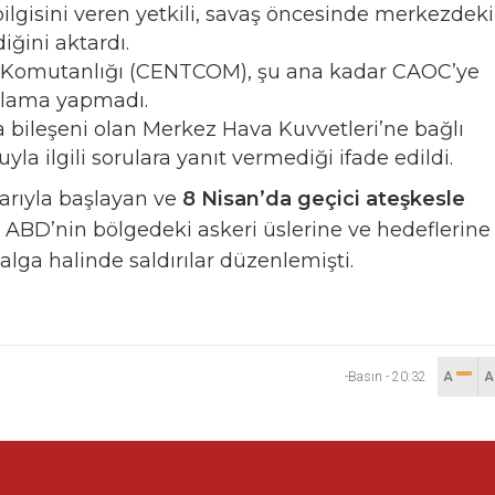
bilgisini veren yetkili, savaş öncesinde merkezdeki
iğini aktardı.
 Komutanlığı (CENTCOM), şu ana kadar CAOC’ye
ıklama yapmadı.
ileşeni olan Merkez Hava Kuvvetleri’ne bağlı
a ilgili sorulara yanıt vermediği ifade edildi.
ılarıyla başlayan ve
8 Nisan’da geçici ateşkesle
ıra ABD’nin bölgedeki askeri üslerine ve hedeflerine
alga halinde saldırılar düzenlemişti.
-Basın
-
20:32
A