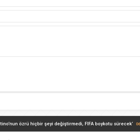
tino’nun özrü hiçbir şeyi değiştirmedi, FIFA boykotu sürecek’
06
eri noktalara’ geniş çaplı saldırı düzenledik, Yemen basını: Çok