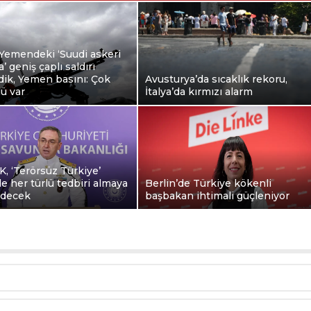
 Yemendeki ‘Suudi askeri
’ geniş çaplı saldırı
ik, Yemen basını: Çok
Avusturya’da sıcaklık rekoru,
lü var
İtalya’da kırmızı alarm
, ‘Terörsüz Türkiye’
e her türlü tedbiri almaya
Berlin’de Türkiye kökenli
edecek
başbakan ihtimali güçleniyor