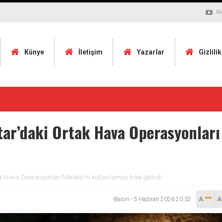
Vi
Künye
İletişim
Yazarlar
Gizlili
tar’daki Ortak Hava Operasyonları
k Hava Operasyonları Merkezi’ni kullanılamaz hale getirdi
-Basın
-
5 Haziran 2026 20:32
A