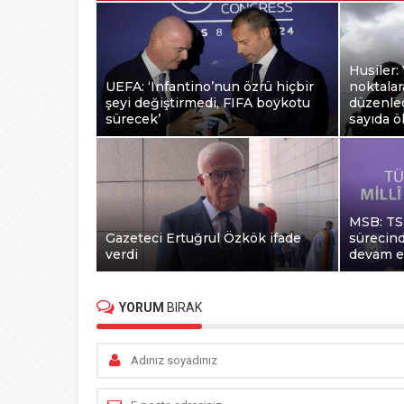
Husiler:
UEFA: ‘Infantino’nun özrü hiçbir
noktalara
şeyi değiştirmedi, FIFA boykotu
düzenled
sürecek’
sayıda ö
MSB: TSK
Gazeteci Ertuğrul Özkök ifade
sürecind
verdi
devam 
YORUM
BIRAK