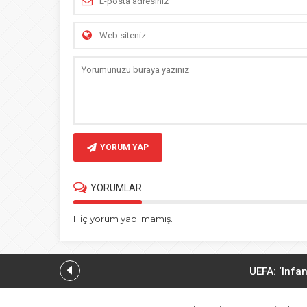
YORUM YAP
YORUMLAR
Hiç yorum yapılmamış.
UEFA: ‘Infan
Husiler: Yemendeki ‘Suudi ask