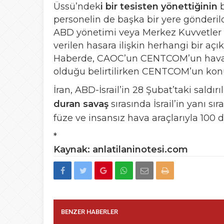
Üssü’ndek
i bir tesisten yönettiğinin
personelin de başka bir yere gönderild
ABD yönetimi veya Merkez Kuvvetler
verilen hasara ilişkin herhangi bir aç
Haberde, CAOC’un CENTCOM’un hava b
olduğu belirtilirken CENTCOM’un konuyl
İran, ABD-İsrail’in 28 Şubat’taki saldır
duran savaş
sırasında İsrail’in yanı s
füze ve insansız hava araçlarıyla 100 d
*
Kaynak: anlatilaninotesi.com
BENZER HABERLER