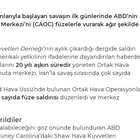
dırılarıyla başlayan savaşın ilk günlerinde ABD’nin
Merkezi’ni (CAOC) füzelerle vurarak ağır şekilde
etleri Derneği’nin
aylık çıkardığı dergide saldırı
erikalı yetkilinin ifadelerine dayandırılan haberde
larını
20 yılı aşkın süredir
yöneten Ortak Hava
uta merkezi, İran’la savaş sırasında çok sayıda
deid Hava Üssü’nde bulunan Ortak Hava Operasyonla
 sayıda füze saldırısı
düzenledi ve merkez
ildiler
ef alabileceğini göz önünde bulunduran ABD
Güney Carolina’daki Shaw Hava Kuvvetleri