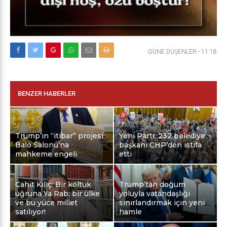
GÜNE DÜŞENLER
-
11:18
BENZER HABERLER
Trump’ın “itibar” projesi
Yeni Parti: 232 belediye
Balo Salonu’na
başkanı CHP’den istifa
mahkeme engeli
etti
Cahit Kılıç: Bir koltuk
Trump’tan doğum
uğruna Ya Rab; bir ülke
yoluyla vatandaşlığı
ve bu yüce millet
sınırlandırmak için yeni
satılıyor!
hamle