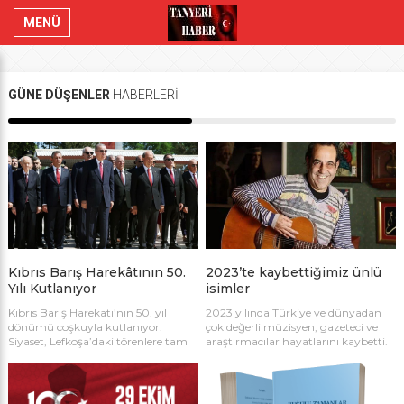
MENÜ
GÜNE DÜŞENLER
HABERLERİ
Kıbrıs Barış Harekâtının 50.
2023’te kaybettiğimiz ünlü
Yılı Kutlanıyor
isimler
Kıbrıs Barış Harekatı’nın 50. yıl
2023 yılında Türkiye ve dünyadan
dönümü coşkuyla kutlanıyor.
çok değerli müzisyen, gazeteci ve
Siyaset, Lefkoşa’daki törenlere tam
araştırmacılar hayatlarını kaybetti.
kadro katılıyor. Gün içinde yapılacak
Onlardan bazıları… MFÖ efsanesi
törenlerde harekatta şehit düşen
müzisyen Özkan Uğur Mazhar
askerler anılacak, Ada’daki zulmü
Fuat Özkan (MFÖ) grubunun üyesi
sonlandıran tarihi zafer kutlanacak.
müzisyen ve oyuncu Özkan Uğur