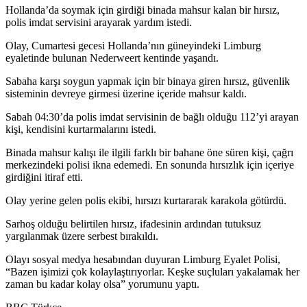
Hollanda’da soymak için girdiği binada mahsur kalan bir hırsız,
polis imdat servisini arayarak yardım istedi.
Olay, Cumartesi gecesi Hollanda’nın güneyindeki Limburg
eyaletinde bulunan Nederweert kentinde yaşandı.
Sabaha karşı soygun yapmak için bir binaya giren hırsız, güvenlik
sisteminin devreye girmesi üzerine içeride mahsur kaldı.
Sabah 04:30’da polis imdat servisinin de bağlı olduğu 112’yi arayan
kişi, kendisini kurtarmalarını istedi.
Binada mahsur kalışı ile ilgili farklı bir bahane öne süren kişi, çağrı
merkezindeki polisi ikna edemedi. En sonunda hırsızlık için içeriye
girdiğini itiraf etti.
Olay yerine gelen polis ekibi, hırsızı kurtararak karakola götürdü.
Sarhoş olduğu belirtilen hırsız, ifadesinin ardından tutuksuz
yargılanmak üzere serbest bırakıldı.
Olayı sosyal medya hesabından duyuran Limburg Eyalet Polisi,
“Bazen işimizi çok kolaylaştırıyorlar. Keşke suçluları yakalamak her
zaman bu kadar kolay olsa” yorumunu yaptı.