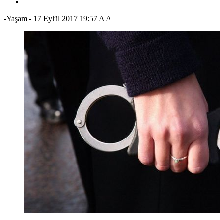
-Yaşam
-
17 Eylül 2017 19:57
A
A