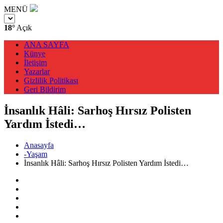
MENÜ
18°
Açık
ANA SAYFA
Künye
İletişim
Yazarlar
Gizlilik Politikası
Geri Bildirim
İnsanlık Hâli: Sarhoş Hırsız Polisten
Yardım İstedi…
Anasayfa
-Yaşam
İnsanlık Hâli: Sarhoş Hırsız Polisten Yardım İstedi…