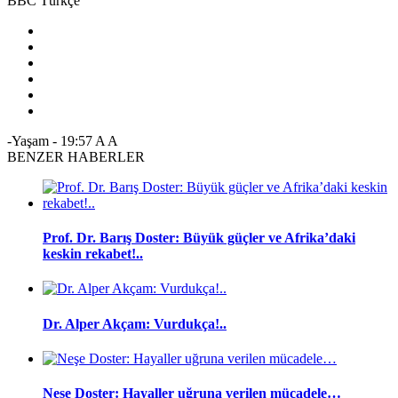
BBC Türkçe
-Yaşam
-
19:57
A
A
BENZER HABERLER
Prof. Dr. Barış Doster: Büyük güçler ve Afrika’daki
keskin rekabet!..
Dr. Alper Akçam: Vurdukça!..
Neşe Doster: Hayaller uğruna verilen mücadele…