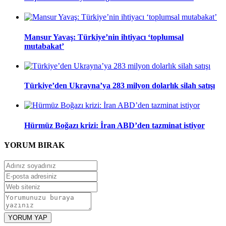
Mansur Yavaş: Türkiye’nin ihtiyacı ‘toplumsal
mutabakat’
Türkiye’den Ukrayna’ya 283 milyon dolarlık silah satışı
Hürmüz Boğazı krizi: İran ABD’den tazminat istiyor
YORUM
BIRAK
YORUM YAP