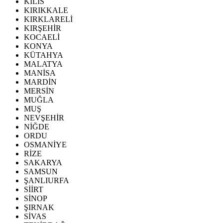
KİLİS
KIRIKKALE
KIRKLARELİ
KIRŞEHİR
KOCAELİ
KONYA
KÜTAHYA
MALATYA
MANİSA
MARDİN
MERSİN
MUĞLA
MUŞ
NEVŞEHİR
NİĞDE
ORDU
OSMANİYE
RİZE
SAKARYA
SAMSUN
ŞANLIURFA
SİİRT
SİNOP
ŞIRNAK
SİVAS