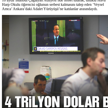
10 aydır İstanbul Çağlayan Adliyesi’nde nöbet tutarak, tutuklu Hava
Harp Okulu öğrencisi oğlunun serbest kalmasını talep eden ‘Veysel
Amca’ Ankara’daki Adalet Yürüyüşü’ne katılanlar arasındaydı.