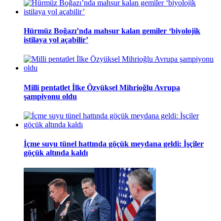
Hürmüz Boğazı’nda mahsur kalan gemiler ‘biyolojik
istilaya yol açabilir’
Milli pentatlet İlke Özyüksel Mihrioğlu Avrupa
şampiyonu oldu
İçme suyu tünel hattında göçük meydana geldi: İşçiler
göçük altında kaldı