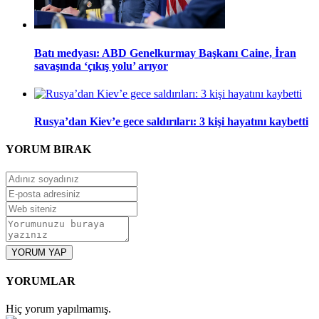
Batı medyası: ABD Genelkurmay Başkanı Caine, İran
savaşında ‘çıkış yolu’ arıyor
Rusya’dan Kiev’e gece saldırıları: 3 kişi hayatını kaybetti
YORUM
BIRAK
YORUM YAP
YORUMLAR
Hiç yorum yapılmamış.