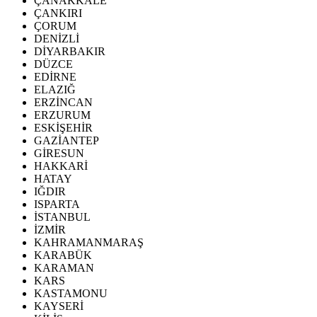
ÇANAKKALE
ÇANKIRI
ÇORUM
DENİZLİ
DİYARBAKIR
DÜZCE
EDİRNE
ELAZIĞ
ERZİNCAN
ERZURUM
ESKİŞEHİR
GAZİANTEP
GİRESUN
HAKKARİ
HATAY
IĞDIR
ISPARTA
İSTANBUL
İZMİR
KAHRAMANMARAŞ
KARABÜK
KARAMAN
KARS
KASTAMONU
KAYSERİ