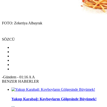
FOTO: Zekeriya Albayrak
SÖZCÜ
-Gündem
-
01:16
A
A
BENZER HABERLER
Yakup Karabağ: Kovboyların Gölgesinde Büyümek!