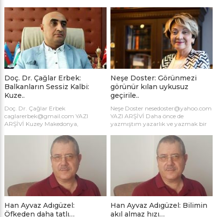
deriz… Oysa angut, çok güzel ve
mahalleden yergi, eleştiri ve sitem
sevimli bir kuştur. Çocukluğumun
yağmuru yağmaya başlıyor, “Bizi
geçtiği köyümüzün, her yazın
unuttun mu, yazılacak sorunumuz
“gabak göl” dediğimiz, sazlıklarla ve
kalmadı mı, kadın konusu denilince
cille kaplı gölün konuğu olurlardı…
akla gelenlerdendiniz ne oldu,
Turuncu renkleriyle, homurdanarak
hayırdır vb?” Haklılar, haklısınız, o
kalkar ve süzülerek uçarlardı…
halde yine ve yeniden bizim
Şahsen ben, çocuk aklımla onları
mahalledeyiz. Kadınlık zor zanaat
çok sever, çok izlerdim… *** Bir de
doğrusu, yaşı, konumu, işi ne olursa
baykuş […]
olsun […]
Doç. Dr. Çağlar Erbek:
Neşe Doster: Görünmezi
Balkanların Sessiz Kalbi:
görünür kılan uykusuz
Kuze..
geçirile..
Doç. Dr. Çağlar Erbek
Neşe Doster nesedoster@yahoo.com
caglarerbek@gmail.com YAZI
YAZI ARŞİVİ Daha önce de
ARŞİVİ Kuzey Makedonya,
yazmıştım yazarlık ve yazmak bir
Balkanların tam ortasında,
disiplin işidir, özveri ister,
çoğunun fark etmeden geçip gittiği
sorumluluk ister, araştırma ister,
bir ülkedir. Denize çıkışı yoktur;
dikkat ister, uykusuz geceler, özel
nüfusu iki milyonu biraz aşar; adını
hayattan, sanatsal etkinliklerden,
bile yakın zamanda değiştirmek
uzun seyahatlerden çalınan anlar
zorunda kalmıştır. Ama bu görece
ister vb. Yine yazmanın kuralları
sessizliğin ardında, Avrupa tarihinin
vardır, işin öncesi ve sonrası vardır.
en yoğun katmanlarından birini
Bunun içinde bazı kalıplar ve
taşıyan bir coğrafya yatmaktadır.
gölgelerden kurtulmak gerekir,
Antik Makedon krallığından Bizans
yazarken bazen bir […]
Han Ayvaz Adıgüzel:
Han Ayvaz Adıgüzel: Bilimin
manastırlarına, Osmanlı […]
Öfkeden daha tatlı…
akıl almaz hızı…