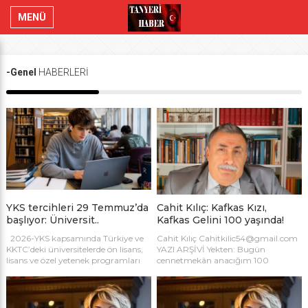
MENÜ
-Genel
HABERLERİ
YKS tercihleri 29 Temmuz’da
Cahit Kılıç: Kafkas Kızı,
başlıyor: Üniversit..
Kafkas Gelini 100 yaşında!
2026-YKS kapsamında Türkiye ve
Cahit Kılıç Cahitkilic54@gmail.com
KKTC’deki üniversitelerde ön lisans,
YAZI ARŞİVİ Yekten: Bugün
lisans ve özel yetenek programları
cennetmekân anacığım 100
için toplam 805 bin 747 kontenjan
yaşında… 15 Temmuz 1926 –
bulunuyor. Adaylar tercihlerini 29
18.10.2022 Kafkas kızı, Kafkas
Temmuz-10 Ağustos’ta yapacak.
gelini… Otuz üç yaşında dul kaldı…
Kontenjanlarda en dikkat çekici
Elinde mavzer tüfek, düşman