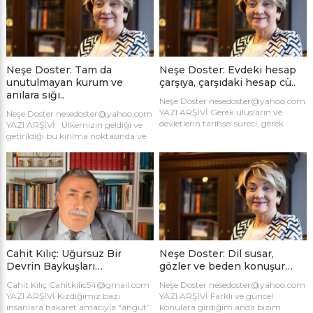
artışlardan biri 16 kat büyüyen Siber
karşısında beş yetimi büyüttü…
Güvenlik alanında oldu. *
Altmış üç yıl boyunca kocasını bir
Yükseköğretim Kurumları Sınavı’nın
an bile olsun aklından çıkarmadı!
(2026-YKS) sonuçları 21 Temmuz’da
Hakkını ödememiz mümkün değil.
açıklandıktan sonra adaylara ön
Nurlara gark olsun! *** Dubara:
bilgi vermek amacıyla […]
Oldum olasıya […]
Neşe Doster: Tam da
Neşe Doster: Evdeki hesap
unutulmayan kurum ve
çarşıya, çarşıdaki hesap cü..
anılara sığı..
Neşe Doster nesedoster@yahoo.com
YAZI ARŞİVİ Gerek ulusların ve
Neşe Doster nesedoster@yahoo.com
devletlerin tarihsel süreci, gerek
YAZI ARŞİVİ Ülkemizin geldiği ve
insanların kişisel yaşamları ve hayat
getirildiği bu kırılma noktasında ve
çizgileri hep düz ilerlemez. Gelgitler,
zemin bu kadar kayganken zor bir
iniş çıkışlar, yükseliş ve gerileyişler,
yazı konusu ve başlığı seçtim. Bu
zafer ve yenilgiler hep vardır.
yazının yazılma nedenini ve ilham
Yapılanları, yapılamayanları,
kaynağı oluşturan mektubu da en
başarılanları, başarılamayanları,
sona sakladım. Çünkü kuşağımızın
karşılaştırmak ve mukayese etmek
rahat, güler yüzlü, neşeli, huzurlu,
kişiden kişiye ya da kişilik yapısına
ayrıştırmayan atmosferinden yaka
ve duruşa göre değişir. Bu konuda
paça- ite kaka bir başka iklime
koşullar, engeller, süreç, […]
savrulduk. […]
Cahit Kılıç: Uğursuz Bir
Neşe Doster: Dil susar,
Devrin Baykuşları…
gözler ve beden konuşur…
Cahit Kılıç Cahitkilic54@gmail.com
Neşe Doster nesedoster@yahoo.com
YAZI ARŞİVİ Kızdığımız bazı
YAZI ARŞİVİ Farklı ve güncel
insanlara hakaret amacıyla “angut”
konulara girdiğim anda bizim