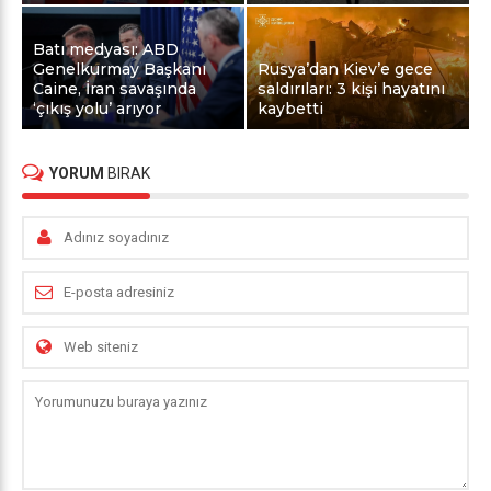
Batı medyası: ABD
Genelkurmay Başkanı
Rusya’dan Kiev’e gece
Caine, İran savaşında
saldırıları: 3 kişi hayatını
‘çıkış yolu’ arıyor
kaybetti
YORUM
BIRAK