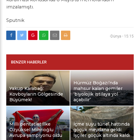
imzalamıştı.
Sputnik
-Dünya
-
15:15
BENZER HABERLER
Hürmüz Boğazı’nda
Yakup Karabağ:
mahsur kalan gemiler
Kovboyların Gölgesinde
‘biyolojik istilaya yol
Büyümek!
açabilir’
Milli pentatlet İlke
İçme suyu tünel hattında
Özyüksel Mihrioğlu
göçük meydana geldi:
Avrupa şampiyonu oldu
İşçiler göçük altında kaldı