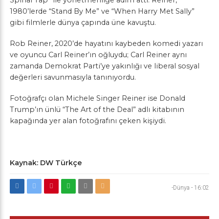
Spinal Tap” ile yönetmenliğe adım attı. Reiner,
1980’lerde “Stand By Me” ve “When Harry Met Sally”
gibi filmlerle dünya çapında üne kavuştu.
Rob Reiner, 2020’de hayatını kaybeden komedi yazarı
ve oyuncu Carl Reiner’ın oğluydu; Carl Reiner aynı
zamanda Demokrat Parti’ye yakınlığı ve liberal sosyal
değerleri savunmasıyla tanınıyordu.
Fotoğrafçı olan Michele Singer Reiner ise Donald
Trump’ın ünlü “The Art of the Deal” adlı kitabının
kapağında yer alan fotoğrafını çeken kişiydi.
Kaynak: DW Türkçe
-Dünya
-
16:02