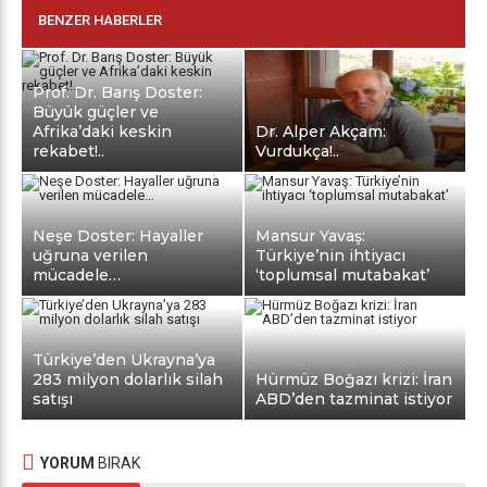
BENZER HABERLER
Prof. Dr. Barış Doster:
Büyük güçler ve
Afrika’daki keskin
Dr. Alper Akçam:
rekabet!..
Vurdukça!..
Neşe Doster: Hayaller
Mansur Yavaş:
uğruna verilen
Türkiye’nin ihtiyacı
mücadele…
‘toplumsal mutabakat’
Türkiye’den Ukrayna’ya
283 milyon dolarlık silah
Hürmüz Boğazı krizi: İran
satışı
ABD’den tazminat istiyor
YORUM
BIRAK