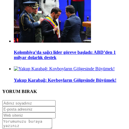
Kolombiya’da sağcı lider göreve başladı: ABD’den 1
milyar dolarlık destek
Yakup Karabağ: Kovboyların Gölgesinde Büyümek!
YORUM
BIRAK