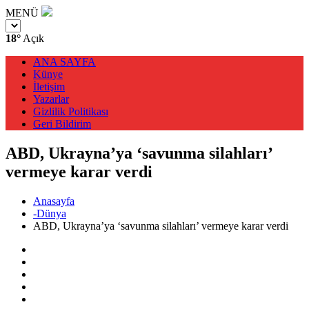
MENÜ
18°
Açık
ANA SAYFA
Künye
İletişim
Yazarlar
Gizlilik Politikası
Geri Bildirim
ABD, Ukrayna’ya ‘savunma silahları’
vermeye karar verdi
Anasayfa
-Dünya
ABD, Ukrayna’ya ‘savunma silahları’ vermeye karar verdi