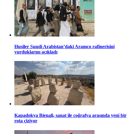
Husiler Suudi Arabistan’daki Aramco rafinerisini
vurduklarını açıkladı
Kapadokya Bienali, sanat ile coğrafya arasında yeni bir
rota çiziyor