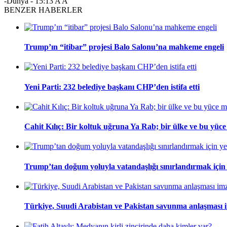
-Dünya
-
15:13
A
A
BENZER HABERLER
Trump’ın “itibar” projesi Balo Salonu’na mahkeme engeli
Yeni Parti: 232 belediye başkanı CHP’den istifa etti
Cahit Kılıç: Bir koltuk uğruna Ya Rab; bir ülke ve bu yüce m
Trump’tan doğum yoluyla vatandaşlığı sınırlandırmak için
Türkiye, Suudi Arabistan ve Pakistan savunma anlaşması 