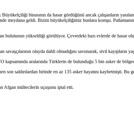
üyükelçiliği binasının da hasar gördüğünü ancak çalışanların yaralanm
nde meydana geldi. Bizim büyükelçiliğimiz bunlara komşu. Patlamanın 
n bulutunun yükseldiği görülüyor. Çevredeki bazı evlerde de hasar oluş
 savaşçılarının olayda dahli olmadığını savunarak, sivil kayıpların yaşan
 kapsamında aralarında Türklerin de bulunduğu 5 bin asker de bölged
enen son saldırılardan birinde en az 135 asker hayatını kaybetmişti. B
n Afgan mültecilerin uçuşunu iptal etti.