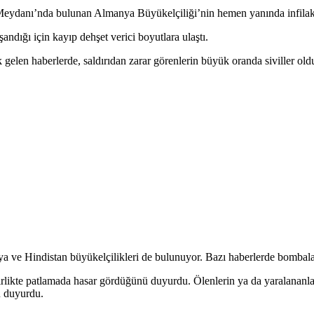
Meydanı’nda bulunan Almanya Büyükelçiliği’nin hemen yanında infilak e
andığı için kayıp dehşet verici boyutlara ulaştı.
k gelen haberlerde, saldırıdan zarar görenlerin büyük oranda siviller oldu
nya ve Hindistan büyükelçilikleri de bulunuyor. Bazı haberlerde bombala
irlikte patlamada hasar gördüğünü duyurdu. Ölenlerin ya da yaralananları
u duyurdu.