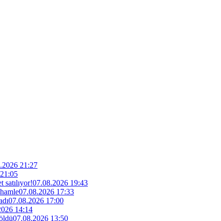
.2026 21:27
 21:05
 satılıyor!
07.08.2026 19:43
 hamle
07.08.2026 17:33
adı
07.08.2026 17:00
2026 14:14
 öldü
07.08.2026 13:50