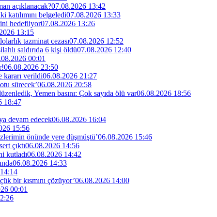
man açıklanacak?
07.08.2026 13:42
i katılımını belgeledi
07.08.2026 13:33
ini hedefliyor
07.08.2026 13:26
2026 13:15
larlık tazminat cezası
07.08.2026 12:52
lahlı saldırıda 6 kişi öldü
07.08.2026 12:40
.08.2026 00:01
r!
06.08.2026 23:50
kararı verildi
06.08.2026 21:27
otu sürecek’
06.08.2026 20:58
 düzenledik, Yemen basını: Çok sayıda ölü var
06.08.2026 18:56
6 18:47
maya devam edecek
06.08.2026 16:04
026 15:56
özlerimin önünde yere düşmüştü’
06.08.2026 15:46
rt çıktı
06.08.2026 14:56
i kutladı
06.08.2026 14:42
ında
06.08.2026 14:33
 14:14
küçük bir kısmını çözüyor’
06.08.2026 14:00
026 00:01
2:26