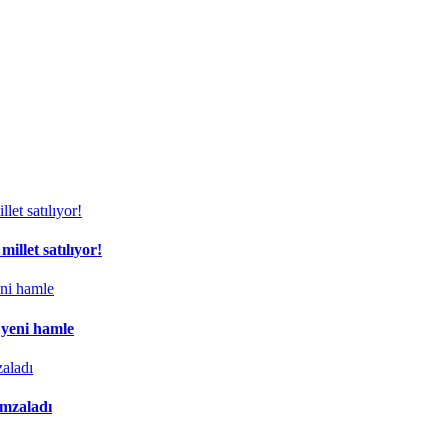
illet satılıyor!
 yeni hamle
imzaladı