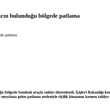
arın bulunduğu bölgede patlama
ede patlama
bölgede bombalı araçla saldırı düzenlendi. İçişleri Bakanlığı kork
eydana gelen patlama nedeniyle elçilik binasının kısmen tahliye e