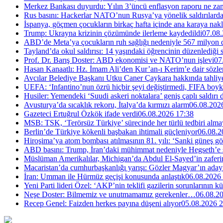
Merkez Bankası duyurdu: Yılın 3’üncü enflasyon raporu ne za
Rus basını: Hackerlar NATO’nun Rusya’ya yönelik saldırılardak
İspanya, göçmen çocukların birkaç hafta içinde ana karaya nakl
Trump: Ukrayna krizinin çözümünde ilerleme kaydedildi
07.08.
ABD’de Meta’ya çocukların ruh sağlığı nedeniyle 567 milyon do
Tayland’da okul saldırısı: 14 yaşındaki öğrencinin düzenlediği si
Prof. Dr. Barış Doster: ABD ekonomisi ve NATO’nun işlevi
07
Hasan Kanaatlı: Hz. İmam Ali’den Kur’an-ı Kerim’e dair sözle
Avcılar Belediye Başkanı Utku Caner Çaykara hakkında tahliye 
UEFA: ‘Infantino’nun özrü hiçbir şeyi değiştirmedi, FIFA boyk
Husiler: Yemendeki ‘Suudi askeri noktalara’ geniş çaplı saldırı
Avusturya’da sıcaklık rekoru, İtalya’da kırmızı alarm
06.08.202
Gazeteci Ertuğrul Özkök ifade verdi
06.08.2026 17:38
MSB: TSK, ‘Terörsüz Türkiye’ sürecinde her türlü tedbiri al
Berlin’de Türkiye kökenli başbakan ihtimali güçleniyor
06.08.2
Hiroşima’ya atom bombası atılmasının 81. yılı: ‘Sanki güneş g
ABD basını: Trump, İran’daki mühimmat nedeniyle Hegseth’e se
Müslüman Amerikalılar, Michigan’da Abdul El-Sayed’in zaferin
Macaristan’da cumhurbaşkanlığı yarışı: Gözler Magyar’ın aday
İran: Umman ile Hürmüz geçişi konusunda anlaştık
06.08.2026
Yeni Parti lideri Özel: ‘AKP’nin teklifi gazilerin sorunlarının 
Neşe Doster: Bilmemiz ve unutmamamız gerekenler…
06.08.2
Recep Genel: Faizden herkes payına düşeni alıyor
05.08.2026 2