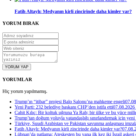
Fatih Altaylı: Medyanın kirli zincirinde daha kimler var?
YORUM
BIRAK
YORUM YAP
YORUMLAR
Hiç yorum yapılmamış.
Trump’ın “itibar” projesi Balo Salonu’na mahkeme engeli
07.08
Yeni Parti: 232 belediye başkanı CHP’den istifa etti
07.08.2026
Cahit Kılıç: Bir koltuk uğruna Ya Rab; bir ülke ve bu yüce millet
Trump’tan doğum yoluyla vatandaşlığı sınırlandırmak için yeni
Türkiye, Suudi Arabistan ve Pakistan savunma anlaşması imzal
Fatih Altaylı: Medyanın kirli zincirinde daha kimler var?
07.08.
Lübnan’da patlama: Ateşkesten bu yana ilk kez iki İsrail askeri