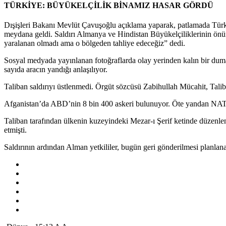
TÜRKİYE: BÜYÜKELÇİLİK BİNAMIZ HASAR GÖRDÜ
Dışişleri Bakanı Mevlüt Çavuşoğlu açıklama yaparak, patlamada Türk B
meydana geldi. Saldırı Almanya ve Hindistan Büyükelçiliklerinin önü
yaralanan olmadı ama o bölgeden tahliye edeceğiz” dedi.
Sosyal medyada yayınlanan fotoğraflarda olay yerinden kalın bir duma
sayıda aracın yandığı anlaşılıyor.
Taliban saldırıyı üstlenmedi. Örgüt sözcüsü Zabihullah Mücahit, Taliban
Afganistan’da ABD’nin 8 bin 400 askeri bulunuyor. Öte yandan NATO
Taliban tarafından ülkenin kuzeyindeki Mezar-ı Şerif ketinde düzenl
etmişti.
Saldırının ardından Alman yetkililer, bugün geri gönderilmesi planlana