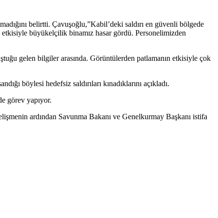
adığını belirtti. Çavuşoğlu,”Kabil’deki saldırı en güvenli bölgede
etkisiyle büyükelçilik binamız hasar gördü. Personelimizden
tuğu gelen bilgiler arasında. Görüntülerden patlamanın etkisiyle çok
dığı böylesi hedefsiz saldırıları kınadıklarını açıkladı.
e görev yapıyor.
u gelişmenin ardından Savunma Bakanı ve Genelkurmay Başkanı istifa