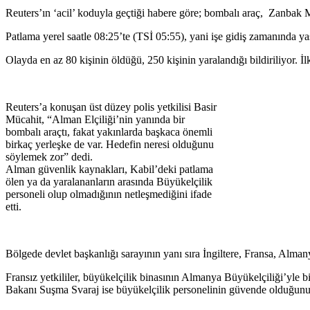
Reuters’ın ‘acil’ koduyla geçtiği habere göre; bombalı araç, Zanbak 
Patlama yerel saatle 08:25’te (TSİ 05:55), yani işe gidiş zamanında yaş
Olayda en az 80 kişinin öldüğü, 250 kişinin yaralandığı bildiriliyor. İl
Reuters’a konuşan üst düzey polis yetkilisi Basir
Mücahit, “Alman Elçiliği’nin yanında bir
bombalı araçtı, fakat yakınlarda başkaca önemli
birkaç yerleşke de var. Hedefin neresi olduğunu
söylemek zor” dedi.
Alman güvenlik kaynakları, Kabil’deki patlama
ölen ya da yaralananların arasında Büyükelçilik
personeli olup olmadığının netleşmediğini ifade
etti.
Bölgede devlet başkanlığı sarayının yanı sıra İngiltere, Fransa, Alma
Fransız yetkililer, büyükelçilik binasının Almanya Büyükelçiliği’yle b
Bakanı Suşma Svaraj ise büyükelçilik personelinin güvende olduğun