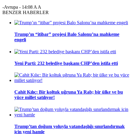
-Avrupa
-
14:08
A
A
BENZER HABERLER
Trump’ın “itibar” projesi Balo Salonu’na mahkeme
engeli
Yeni Parti: 232 belediye başkanı CHP’den istifa etti
Cahit Kılıç: Bir koltuk uğruna Ya Rab; bir ülke ve bu
yüce millet satılıyor!
Trump’tan doğum yoluyla vatandaşlığı sınırlandırmak
için yeni hamle