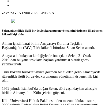
-Avrupa
-
15 Eylül 2025 14:08
A
A
Selen, güvenlikle ilgili bir devlet kurumunun yönetimini üstlenen ilk göçmen
kökenli kişi oldu.
Alman iç istihbarat birimi Anayasayı Koruma Teşkilatı
Başkanlığı’na (BfV) Türk kökenli bürokrat Sinan Selen atandı.
Anayasa hukukçusu kimliğiyle de öne çıkan Selen, 21 Ocak
2019’dan bu yana teşkilatta başkan yardımcısı olarak görev
yapmaktaydı.
Türk kökenli bürokrat ayrıca göçmen bir aileden gelip Almanya’da
güvenlikle ilgili bir devlet kurumunun yönetimini üstlenen ilk kişi
oldu.
1972 yılında İstanbul’da doğan Selen, dört yaşındayken ailesiyle
birlikte Almanya’nın Köln şehrine göç etti.
Köln Üniversitesi Hukuk Fakültesi’nden mezun olduktan sonra,
2000 yılında Federal Suç Polisi Dairesi’nde (Bundeskriminalamt)