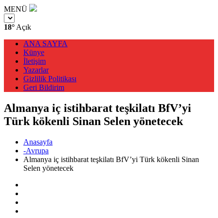
MENÜ
18°
Açık
ANA SAYFA
Künye
İletişim
Yazarlar
Gizlilik Politikası
Geri Bildirim
Almanya iç istihbarat teşkilatı BfV’yi
Türk kökenli Sinan Selen yönetecek
Anasayfa
-Avrupa
Almanya iç istihbarat teşkilatı BfV’yi Türk kökenli Sinan
Selen yönetecek