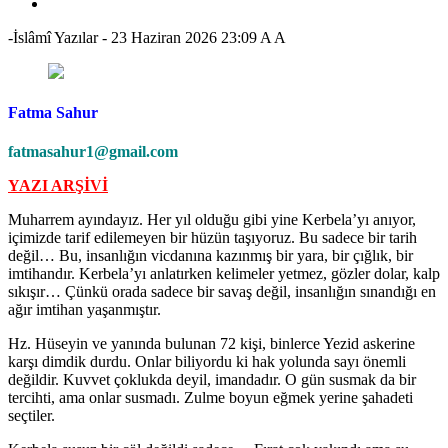
-İslâmî Yazılar
-
23 Haziran 2026 23:09
A
A
Fatma Sahur
fatmasahur1@gmail.com
YAZI ARŞİVİ
Muharrem ayındayız. Her yıl olduğu gibi yine Kerbela’yı anıyor,
içimizde tarif edilemeyen bir hüzün taşıyoruz. Bu sadece bir tarih
değil… Bu, insanlığın vicdanına kazınmış bir yara, bir çığlık, bir
imtihandır. Kerbela’yı anlatırken kelimeler yetmez, gözler dolar, kalp
sıkışır… Çünkü orada sadece bir savaş değil, insanlığın sınandığı en
ağır imtihan yaşanmıştır.
Hz. Hüseyin ve yanında bulunan 72 kişi, binlerce Yezid askerine
karşı dimdik durdu. Onlar biliyordu ki hak yolunda sayı önemli
değildir. Kuvvet çoklukda deyil, imandadır. O gün susmak da bir
tercihti, ama onlar susmadı. Zulme boyun eğmek yerine şahadeti
seçtiler.