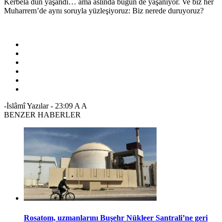
Kerbela dün yaşandı… ama aslında bugün de yaşanıyor. Ve biz her
Muharrem’de aynı soruyla yüzleşiyoruz: Biz nerede duruyoruz?
-İslâmî Yazılar
-
23:09
A
A
BENZER HABERLER
Rosatom, uzmanlarını Buşehr Nükleer Santrali’ne geri