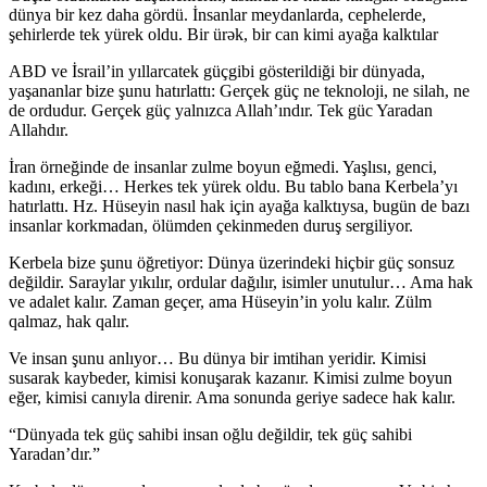
dünya bir kez daha gördü. İnsanlar meydanlarda, cephelerde,
şehirlerde tek yürek oldu. Bir ürək, bir can kimi ayağa kalktılar
ABD ve İsrail’in yıllarcatek güçgibi gösterildiği bir dünyada,
yaşananlar bize şunu hatırlattı: Gerçek güç ne teknoloji, ne silah, ne
de ordudur. Gerçek güç yalnızca Allah’ındır. Tek güc Yaradan
Allahdır.
İran örneğinde de insanlar zulme boyun eğmedi. Yaşlısı, genci,
kadını, erkeği… Herkes tek yürek oldu. Bu tablo bana Kerbela’yı
hatırlattı. Hz. Hüseyin nasıl hak için ayağa kalktıysa, bugün de bazı
insanlar korkmadan, ölümden çekinmeden duruş sergiliyor.
Kerbela bize şunu öğretiyor: Dünya üzerindeki hiçbir güç sonsuz
değildir. Saraylar yıkılır, ordular dağılır, isimler unutulur… Ama hak
ve adalet kalır. Zaman geçer, ama Hüseyin’in yolu kalır. Zülm
qalmaz, hak qalır.
Ve insan şunu anlıyor… Bu dünya bir imtihan yeridir. Kimisi
susarak kaybeder, kimisi konuşarak kazanır. Kimisi zulme boyun
eğer, kimisi canıyla direnir. Ama sonunda geriye sadece hak kalır.
“Dünyada tek güç sahibi insan oğlu değildir, tek güç sahibi
Yaradan’dır.”