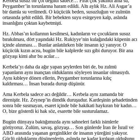
Kerbela susuz bir çöl değildi sadece… Fırat çok yakındı ama su,
Peygamber’in torunlarına haram edildi. Altı aylık Hz. Ali Asgar’a
bir damla su verilmedi. O küçücük beden, susuzluğun ve zulmün
ortasında şehit edildi. Bir bebekten suyu esirgeyen kalp, aslında
insanlığını çoktan kaybetmişti.
Hz. Abbas’ın kollarının kesilmesi, kadınların ve çocukların susuz
bırakılması, dört yaşındaki Hz. Rukiyye’nin kulağındaki küpenin acı
içinde alınması… Bunlar anlatılırken bile insanın içi yanıyor. O
küçücük kızın acısı, bugün bile kalplerde sızı gibi duruyor. Bir ana
gözyaşı kimi ahır bu acılar…
Kerbela’yı daha da ağır yapan şeylerden biri de, bu zulmü
yapanların aynı inançtan olduklarını söyleyen insanlar olmasıydı.
Aynı kıbleye dönen ellerin, Peygamber torunlarına kılıç
kaldırması… İnsan burada durup düşünür.
Ama Kerbela sadece acı değildir… Kerbela aynı zamanda bir
direniştir. Hz. Zeynep’in dimdik duruşudur. Kardeşinin şehadetinden
sonra bile susmayan, esaret içinde bile hakikati haykıran bir kadın…
O, bize gösterdi ki hak söz, esarette bile susturulamaz.
Bugün dünyaya baktığımızda aynı sahneleri farklı isimlerle
görüyoruz. Zulüm, savaş, gözyaşı… Son günlerde İran ile İsrail ve
ABD arasında yaşanan gerginlikler de insanın yüreğini yakıyor.
Güçlü olduklarını düşünenlerin, aslında ne kadar kırılgan olduğunu