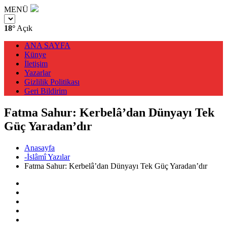
MENÜ
18°
Açık
ANA SAYFA
Künye
İletişim
Yazarlar
Gizlilik Politikası
Geri Bildirim
Fatma Sahur: Kerbelâ’dan Dünyayı Tek
Güç Yaradan’dır
Anasayfa
-İslâmî Yazılar
Fatma Sahur: Kerbelâ’dan Dünyayı Tek Güç Yaradan’dır