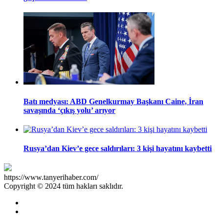
Batı medyası: ABD Genelkurmay Başkanı Caine, İran
savaşında ‘çıkış yolu’ arıyor
Rusya’dan Kiev’e gece saldırıları: 3 kişi hayatını kaybetti
https://www.tanyerihaber.com/
Copyright © 2024 tüm hakları saklıdır.