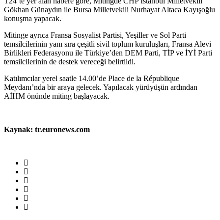
T24’te yer alan habere göre, Mitingde CHP İstanbul Milletvekili
Gökhan Günaydın ile Bursa Milletvekili Nurhayat Altaca Kayışoğlu
konuşma yapacak.
Mitinge ayrıca Fransa Sosyalist Partisi, Yeşiller ve Sol Parti
temsilcilerinin yanı sıra çeşitli sivil toplum kuruluşları, Fransa Alevi
Birlikleri Federasyonu ile Türkiye’den DEM Parti, TİP ve İYİ Parti
temsilcilerinin de destek vereceği belirtildi.
Katılımcılar yerel saatle 14.00’de Place de la République
Meydanı’nda bir araya gelecek. Yapılacak yürüyüşün ardından
AİHM önünde miting başlayacak.
Kaynak: tr.euronews.com