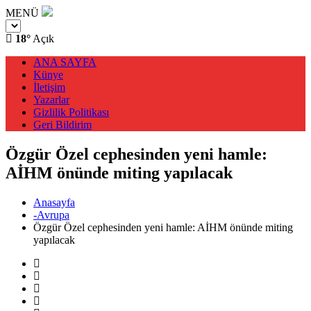
MENÜ
18°
Açık
ANA SAYFA
Künye
İletişim
Yazarlar
Gizlilik Politikası
Geri Bildirim
Özgür Özel cephesinden yeni hamle:
AİHM önünde miting yapılacak
Anasayfa
-Avrupa
Özgür Özel cephesinden yeni hamle: AİHM önünde miting
yapılacak