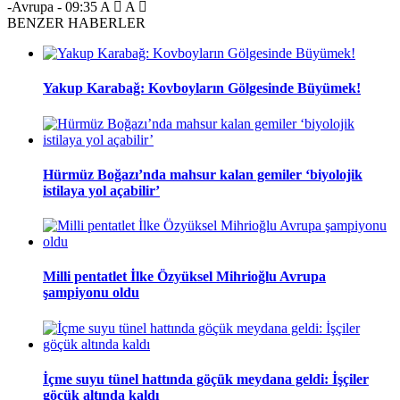
-Avrupa
-
09:35
A
A
BENZER HABERLER
Yakup Karabağ: Kovboyların Gölgesinde Büyümek!
Hürmüz Boğazı’nda mahsur kalan gemiler ‘biyolojik
istilaya yol açabilir’
Milli pentatlet İlke Özyüksel Mihrioğlu Avrupa
şampiyonu oldu
İçme suyu tünel hattında göçük meydana geldi: İşçiler
göçük altında kaldı