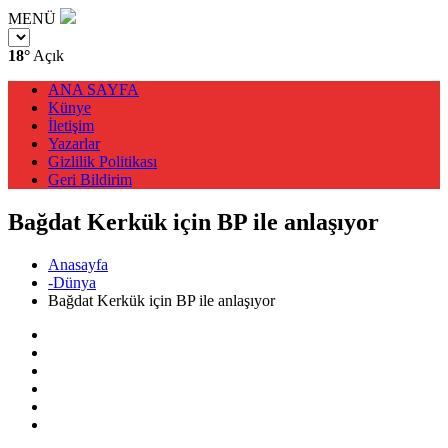
MENÜ
18°
Açık
ANA SAYFA
Künye
İletişim
Yazarlar
Gizlilik Politikası
Geri Bildirim
Bağdat Kerkük için BP ile anlaşıyor
Anasayfa
-Dünya
Bağdat Kerkük için BP ile anlaşıyor