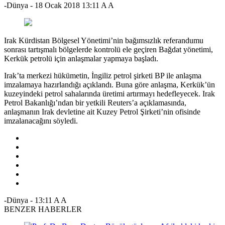
-Dünya
-
18 Ocak 2018 13:11
A
A
Irak Kürdistan Bölgesel Yönetimi’nin bağımsızlık referandumu
sonrası tartışmalı bölgelerde kontrolü ele geçiren Bağdat yönetimi,
Kerkük petrolü için anlaşmalar yapmaya başladı.
Irak’ta merkezi hükümetin, İngiliz petrol şirketi BP ile anlaşma
imzalamaya hazırlandığı açıklandı. Buna göre anlaşma, Kerkük’ün
kuzeyindeki petrol sahalarında üretimi artırmayı hedefleyecek. Irak
Petrol Bakanlığı’ndan bir yetkili Reuters’a açıklamasında,
anlaşmanın Irak devletine ait Kuzey Petrol Şirketi’nin ofisinde
imzalanacağını söyledi.
-Dünya
-
13:11
A
A
BENZER HABERLER