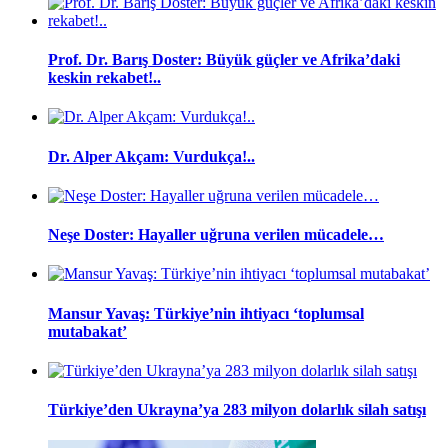
Prof. Dr. Barış Doster: Büyük güçler ve Afrika’daki
keskin rekabet!..
Dr. Alper Akçam: Vurdukça!..
Neşe Doster: Hayaller uğruna verilen mücadele…
Mansur Yavaş: Türkiye’nin ihtiyacı ‘toplumsal
mutabakat’
Türkiye’den Ukrayna’ya 283 milyon dolarlık silah satışı