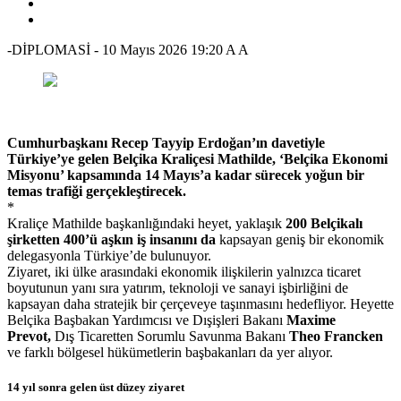
-DİPLOMASİ
-
10 Mayıs 2026 19:20
A
A
Cumhurbaşkanı Recep Tayyip Erdoğan’ın davetiyle
Türkiye’ye gelen Belçika Kraliçesi Mathilde, ‘Belçika Ekonomi
Misyonu’ kapsamında 14 Mayıs’a kadar sürecek yoğun bir
temas trafiği gerçekleştirecek.
*
Kraliçe Mathilde başkanlığındaki heyet, yaklaşık
200 Belçikalı
şirketten 400’ü aşkın iş insanını da
kapsayan geniş bir ekonomik
delegasyonla Türkiye’de bulunuyor.
Ziyaret, iki ülke arasındaki ekonomik ilişkilerin yalnızca ticaret
boyutunun yanı sıra yatırım, teknoloji ve sanayi işbirliğini de
kapsayan daha stratejik bir çerçeveye taşınmasını hedefliyor. Heyette
Belçika Başbakan Yardımcısı ve Dışişleri Bakanı
Maxime
Prevot,
Dış Ticaretten Sorumlu Savunma Bakanı
Theo Francken
ve farklı bölgesel hükümetlerin başbakanları da yer alıyor.
14 yıl sonra gelen üst düzey ziyaret