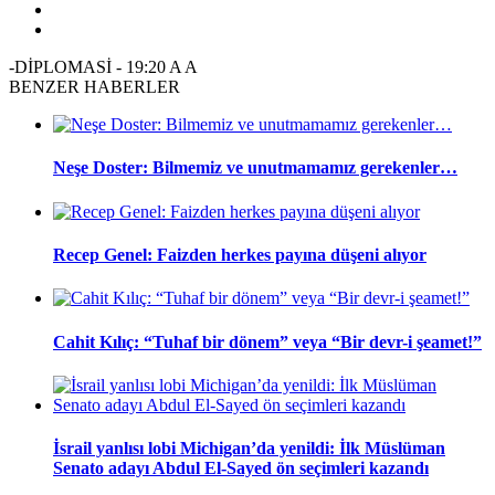
-DİPLOMASİ
-
19:20
A
A
BENZER HABERLER
Neşe Doster: Bilmemiz ve unutmamamız gerekenler…
Recep Genel: Faizden herkes payına düşeni alıyor
Cahit Kılıç: “Tuhaf bir dönem” veya “Bir devr-i şeamet!”
İsrail yanlısı lobi Michigan’da yenildi: İlk Müslüman
Senato adayı Abdul El-Sayed ön seçimleri kazandı