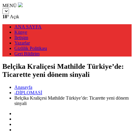
MENÜ
18°
Açık
ANA SAYFA
Künye
İletişim
Yazarlar
Gizlilik Politikası
Geri Bildirim
Belçika Kraliçesi Mathilde Türkiye’de:
Ticarette yeni dönem sinyali
Anasayfa
-DİPLOMASİ
Belçika Kraliçesi Mathilde Türkiye’de: Ticarette yeni dönem
sinyali