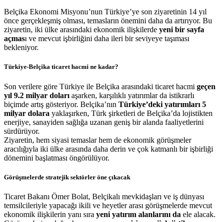
Belçika Ekonomi Misyonu’nun Türkiye’ye son ziyaretinin 14 yıl
önce gerçekleşmiş olması, temasların önemini daha da artırıyor. Bu
ziyaretin, iki ülke arasındaki ekonomik ilişkilerde
yeni bir sayfa
açmas
ı ve mevcut işbirliğini daha ileri bir seviyeye taşıması
bekleniyor.
Türkiye-Belçika ticaret hacmi ne kadar?
Son verilere göre Türkiye ile Belçika arasındaki ticaret hacmi
geçen
yıl 9.2 milyar doları
aşarken, karşılıklı yatırımlar da istikrarlı
biçimde artış gösteriyor. Belçika’nın
Türkiye’deki yatırımları 5
milyar dolara
yaklaşırken, Türk şirketleri de Belçika’da lojistikten
enerjiye, sanayiden sağlığa uzanan geniş bir alanda faaliyetlerini
sürdürüyor.
Ziyaretin, hem siyasi temaslar hem de ekonomik görüşmeler
aracılığıyla iki ülke arasında daha derin ve çok katmanlı bir işbirliği
dönemini başlatması öngörülüyor.
Görüşmelerde stratejik sektörler öne çıkacak
Ticaret Bakanı Ömer Bolat, Belçikalı mevkidaşları ve iş dünyası
temsilcileriyle yapacağı ikili ve heyetler arası görüşmelerde mevcut
ekonomik ilişkilerin yanı sıra
yeni yatırım alanlarını da
ele alacak.