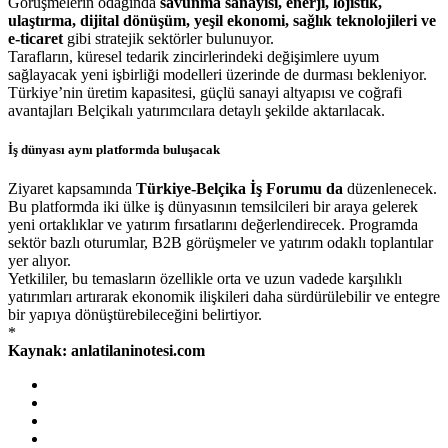
Görüşmelerin odağında
savunma sanayisi, enerji, lojistik,
ulaştırma, dijital dönüşüm, yeşil ekonomi, sağlık teknolojileri ve
e-ticaret
gibi stratejik sektörler bulunuyor.
Tarafların, küresel tedarik zincirlerindeki değişimlere uyum
sağlayacak yeni işbirliği modelleri üzerinde de durması bekleniyor.
Türkiye’nin üretim kapasitesi, güçlü sanayi altyapısı ve coğrafi
avantajları Belçikalı yatırımcılara detaylı şekilde aktarılacak.
İş dünyası aynı platformda buluşacak
Ziyaret kapsamında
Türkiye-Belçika İş Forumu da
düzenlenecek.
Bu platformda iki ülke iş dünyasının temsilcileri bir araya gelerek
yeni ortaklıklar ve yatırım fırsatlarını değerlendirecek. Programda
sektör bazlı oturumlar, B2B görüşmeler ve yatırım odaklı toplantılar
yer alıyor.
Yetkililer, bu temasların özellikle orta ve uzun vadede karşılıklı
yatırımları artırarak ekonomik ilişkileri daha sürdürülebilir ve entegre
bir yapıya dönüştürebileceğini belirtiyor.
*
Kaynak: anlatilaninotesi.com