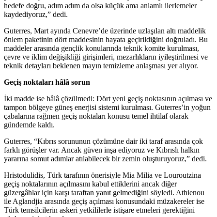
hedefe doğru, adım adım da olsa küçük ama anlamlı ilerlemeler
kaydediyoruz,” dedi.
Guterres, Mart ayında Cenevre’de üzerinde uzlaşılan altı maddelik
önlem paketinin dört maddesinin hayata geçirildiğini doğruladı. Bu
maddeler arasında gençlik konularında teknik komite kurulması,
çevre ve iklim değişikliği girişimleri, mezarlıkların iyileştirilmesi ve
teknik detayları beklenen mayın temizleme anlaşması yer alıyor.
Geçiş noktaları hâlâ sorun
İki madde ise hâlâ çözülmedi: Dört yeni geçiş noktasının açılması ve
tampon bölgeye güneş enerjisi sistemi kurulması. Guterres’in yoğun
çabalarına rağmen geçiş noktaları konusu temel ihtilaf olarak
gündemde kaldı.
Guterres, “Kıbrıs sorununun çözümüne dair iki taraf arasında çok
farklı görüşler var. Ancak güven inşa ediyoruz ve Kıbrıslı halkın
yararına somut adımlar atılabilecek bir zemin oluşturuyoruz,” dedi.
Hristodulidis, Türk tarafının önerisiyle Mia Milia ve Louroutzina
geçiş noktalarının açılmasını kabul ettiklerini ancak diğer
güzergâhlar için karşı taraftan yanıt gelmediğini söyledi. Athienou
ile Aglandjia arasında geçiş açılması konusundaki müzakereler ise
Türk temsilcilerin askeri yetkililerle istişare etmeleri gerektiğini