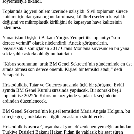
söylemesiyle tıkandı.
Toplantıda üç yeni önlem üzerinde uzlaşıldı: Sivil toplumun sürece
katılımı için danışma organı kurulması, kültürel eserlerin karşılıklı
değişimi ve mikroplastik kirliliğini de kapsayan hava kalitesinin
izlenmesi.
Yunanistan Dışişleri Bakanı Yorgos Yerapetritis toplantıyı “son
derece verimli” olarak nitelendirdi. Ancak görüşmelerin,
başarısızlıkla sonuçlanan 2017 Crans-Montana zirvesinden bu yana
sekiz yıldır askıda olduğunu hatırlattı.
“Kıbrıs sorununun, artık BM Genel Sekreteri’nin gündeminde en üst
sırada olması son derece önemli. Kişisel bir temsilci atadı,” dedi
Yerapetritis.
Hristodulidis, Tatar ve Guterres arasında üçlü bir görüşme, Eylül
ayında BM Genel Kurulu sırasında yapılacak. Bir sonraki beşli
toplantı ise 2025’te Kıbrıs’ın kuzeyinde yapılacak seçimlerin
ardından düzenlenecek.
BM Genel Sekreteri’nin kişisel temsilcisi Maria Angela Holguin, bu
süreçte geçiş noktalarıyla ilgili temaslarını sürdürecek.
Hristodulidis ayrıca Çarşamba akşamı düzenlenen yemeğin ardından
Türkiye Dışişleri Bakanı Hakan Fidan ile yaklaşık bir saat süren