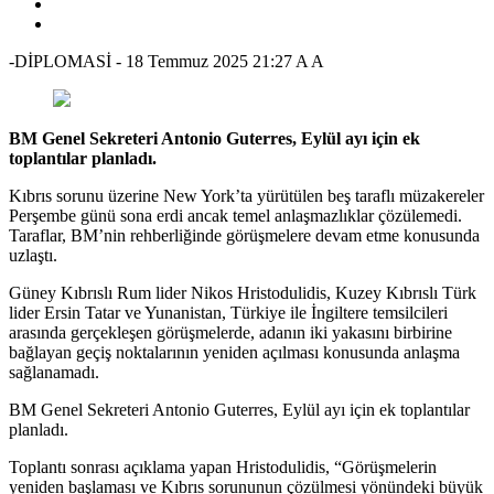
-DİPLOMASİ
-
18 Temmuz 2025 21:27
A
A
BM Genel Sekreteri Antonio Guterres, Eylül ayı için ek
toplantılar planladı.
Kıbrıs sorunu üzerine New York’ta yürütülen beş taraflı müzakereler
Perşembe günü sona erdi ancak temel anlaşmazlıklar çözülemedi.
Taraflar, BM’nin rehberliğinde görüşmelere devam etme konusunda
uzlaştı.
Güney Kıbrıslı Rum lider Nikos Hristodulidis, Kuzey Kıbrıslı Türk
lider Ersin Tatar ve Yunanistan, Türkiye ile İngiltere temsilcileri
arasında gerçekleşen görüşmelerde, adanın iki yakasını birbirine
bağlayan geçiş noktalarının yeniden açılması konusunda anlaşma
sağlanamadı.
BM Genel Sekreteri Antonio Guterres, Eylül ayı için ek toplantılar
planladı.
Toplantı sonrası açıklama yapan Hristodulidis, “Görüşmelerin
yeniden başlaması ve Kıbrıs sorununun çözülmesi yönündeki büyük