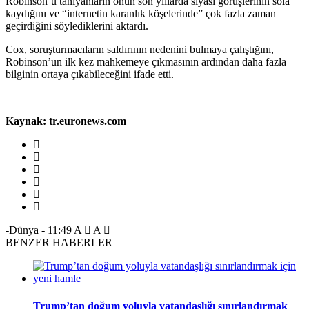
Robinson’u tanıyanların onun son yıllarda siyasi görüşlerinin sola
kaydığını ve “internetin karanlık köşelerinde” çok fazla zaman
geçirdiğini söylediklerini aktardı.
Cox, soruşturmacıların saldırının nedenini bulmaya çalıştığını,
Robinson’un ilk kez mahkemeye çıkmasının ardından daha fazla
bilginin ortaya çıkabileceğini ifade etti.
Kaynak: tr.euronews.com
-Dünya
-
11:49
A
A
BENZER HABERLER
Trump’tan doğum yoluyla vatandaşlığı sınırlandırmak