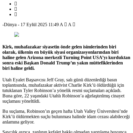
-Dünya
-
17 Eylül 2025 11:49
A
A
Kirk, muhafazakar siyasetin önde gelen isimlerinden biri
olarak, ülkenin en büyük siyasi organizasyonlarından biri
haline gelen Arizona merkezli Turning Point USA’yı kurduktan
sonra eski Başkan Donald Trump’ın yakın müttefiklerinden
biri haline geldi.
Utah Eyalet Başsavcısı Jeff Gray, salı günü düzenlediği basın
toplantısında, muhafazakar aktivist Charlie Kirk’ü öldürdüğü için
tutuklanan Tyler Robinson’a yönelik resmi suçlamaları açıkladı.
Buna göre, 22 yaşındaki Utahlı Robinson’a ağırlaştırılmış cinayet
suçlaması yöneltildi.
Bu suçlama, Robinson’ın geçen hafta Utah Valley Üniversitesi’nde
Kirk’ü öldürmekten suçlu bulunması halinde idam cezası alabileceği
anlamına geliyor.
Savcılık ayrıca, zanlının kefalet hakkı olmadan yargılama boyunca