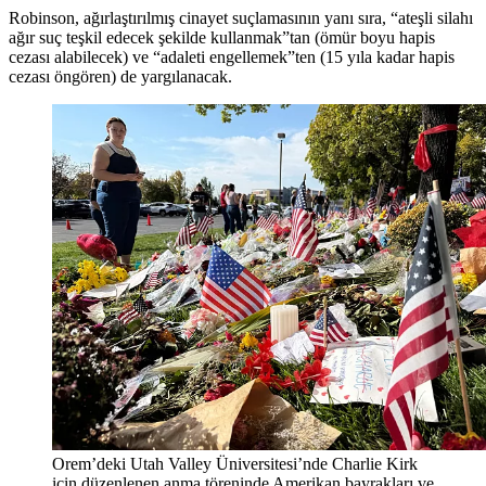
Robinson, ağırlaştırılmış cinayet suçlamasının yanı sıra, “ateşli silahı
ağır suç teşkil edecek şekilde kullanmak”tan (ömür boyu hapis
cezası alabilecek) ve “adaleti engellemek”ten (15 yıla kadar hapis
cezası öngören) de yargılanacak.
Orem’deki Utah Valley Üniversitesi’nde Charlie Kirk
için düzenlenen anma töreninde Amerikan bayrakları ve