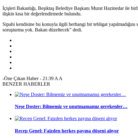
İçişleri Bakanlığı, Beşiktaş Belediye Başkanı Murat Hazinedar ile bi
ilişkin kısa bir değerlendirmede bulundu.
Sipahi kendisine bu konuyla ilgili herhangi bir tebligat yapılmadığını 
soruşturma yok. Bakan düzeltecek” dedi.
-Öne Çıkan Haber
-
21:39
A
A
BENZER HABERLER
Neşe Doster: Bilmemiz ve unutmamamız gerekenler…
Recep Genel: Faizden herkes payına düşeni alıyor