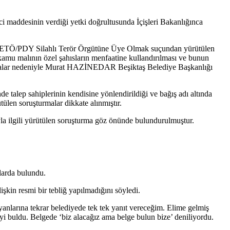
ddesinin verdiği yetki doğrultusunda İçişleri Bakanlığınca
; FETÖ/PDY Silahlı Terör Örgütüne Üye Olmak suçundan yürütülen
, kamu malının özel şahısların menfaatine kullandırılması ve bunun
turmalar nedeniyle Murat HAZİNEDAR Beşiktaş Belediye Başkanlığı
 talep sahiplerinin kendisine yönlendirildiği ve bağış adı altında
ütülen soruşturmalar dikkate alınmıştır.
ayla ilgili yürütülen soruşturma göz önünde bulundurulmuştur.
larda bulundu.
kin resmi bir tebliğ yapılmadığını söyledi.
nlarına tekrar belediyede tek tek yanıt vereceğim. Elime gelmiş
i buldu. Belgede ‘biz alacağız ama belge bulun bize’ deniliyordu.