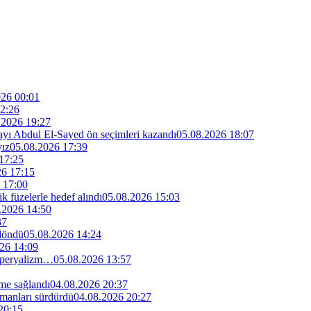
026 00:01
2:26
.2026 19:27
dayı Abdul El-Sayed ön seçimleri kazandı
05.08.2026 18:07
yız
05.08.2026 17:39
17:25
26 17:15
 17:00
ik füzelerle hedef alındı
05.08.2026 15:03
.2026 14:50
37
 döndü
05.08.2026 14:24
26 14:09
 emperyalizm…
05.08.2026 13:57
me sağlandı
04.08.2026 20:37
manları sürdürdü
04.08.2026 20:27
20:15