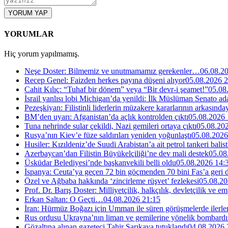
YORUM YAP
YORUMLAR
Hiç yorum yapılmamış.
Neşe Doster: Bilmemiz ve unutmamamız gerekenler…
06.08.2
Recep Genel: Faizden herkes payına düşeni alıyor
05.08.2026 2
Cahit Kılıç: “Tuhaf bir dönem” veya “Bir devr-i şeamet!”
05.08
İsrail yanlısı lobi Michigan’da yenildi: İlk Müslüman Senato a
Pezeşkiyan: Filistinli liderlerin müzakere kararlarının arkasında
BM’den uyarı: Afganistan’da açlık kontrolden çıktı
05.08.2026 
Tuna nehrinde sular çekildi, Nazi gemileri ortaya çıktı
05.08.20
Rusya’nın Kiev’e füze saldırıları yeniden yoğunlaştı
05.08.2026
Husiler: Kızıldeniz’de Suudi Arabistan’a ait petrol tankeri balist
Azerbaycan’dan Filistin Büyükelçiliği’ne dev mali destek
05.08
Üsküdar Belediyesi’nde başkanvekili belli oldu
05.08.2026 14:
İspanya: Ceuta’ya geçen 72 bin göçmenden 70 bini Fas’a geri
Özel ve Ağbaba hakkında ‘zincirleme rüşvet’ fezlekesi
05.08.20
Prof. Dr. Barış Doster: Milliyetçilik, halkçılık, devletçilik ve
Erkan Saltan: O Geçti…
04.08.2026 21:15
İran: Hürmüz Boğazı için Umman ile süren görüşmelerde ilerle
Rus ordusu Ukrayna’nın liman ve gemilerine yönelik bombardı
Gözaltına alınan gazeteci Tahir Sarıkaya tutuklandı
04.08.2026 