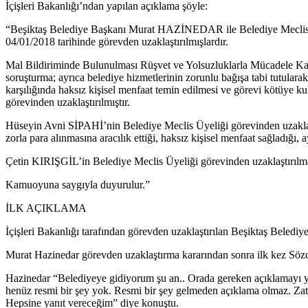
İçişleri Bakanlığı’ndan yapılan açıklama şöyle:
“Beşiktaş Belediye Başkanı Murat HAZİNEDAR ile Belediye Meclis Ü
04/01/2018 tarihinde görevden uzaklaştırılmışlardır.
Mal Bildiriminde Bulunulması Rüşvet ve Yolsuzluklarla Mücadele K
soruşturma; ayrıca belediye hizmetlerinin zorunlu bağışa tabi tutularak
karşılığında haksız kişisel menfaat temin edilmesi ve görevi kötüy
görevinden uzaklaştırılmıştır.
Hüseyin Avni SİPAHİ’nin Belediye Meclis Üyeliği görevinden uzaklaştır
zorla para alınmasına aracılık ettiği, haksız kişisel menfaat sağladığı, 
Çetin KIRIŞGİL’in Belediye Meclis Üyeliği görevinden uzaklaştırılması
Kamuoyuna saygıyla duyurulur.”
İLK AÇIKLAMA
İçişleri Bakanlığı tarafından görevden uzaklaştırılan Beşiktaş Beled
Murat Hazinedar görevden uzaklaştırma kararından sonra ilk kez Sözcü
Hazinedar “Belediyeye gidiyorum şu an.. Orada gereken açıklamayı ya
henüz resmi bir şey yok. Resmi bir şey gelmeden açıklama olmaz. Zat
Hepsine yanıt vereceğim” diye konuştu.