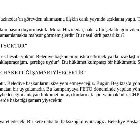
nedar’ın görevden alınmasına ilişkin canlı yayında açıklama yaptı. Te
mpasını duyurmuştuk. Murat Hazinedar, haksız bir şekilde görevden uzak
amamlamakta mahsur görmemişlerdir. Bu nasıl kirli pazarlıktır?
I YOKTUR”
k hesabı yoktur. Belediye başkanlarını istifa ettirmek ya da uzaklaştır
zaklaştıracağım, gerekçe uydur’. Bu hükümet kumpasçı bir hükümettir. 
 HAKETTİĞİ ŞAMARI YİYECEKTİR”
sptır. Belediye başkanlarını size yem etmeyeceğiz. Bugün Beşiktaş’a yön
rı kanatan bir uygulamadır. Bu kampanyaya FETÖ döneminde yapılan yön
aybedeceğini anlayan hükümet burayı kurtarmak için yapmaktadır. CHP’li
de hakettiği şamarı yiyecektir.
ret edecek. Bir kere daha bu haksızlığı duyuracağız. Belediye Başkanla