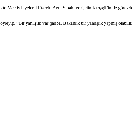
rlikte Meclis Üyeleri Hüseyin Avni Sipahi ve Çetin Kırışgil’in de göre
söyleyip, “Bir yanlışlık var galiba. Bakanlık bir yanlışlık yapmış olabil