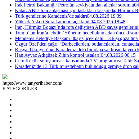
Irak Petrol Bakanlığı: Petrolün sevkiyatından alıcılar sorumlu
04
Katar: ABD-İran anlaşması için taslaklar dolaşımda, Hürmüz Bo
Türk gemilerine Karadeniz’de saldırı
04.08.2026 19:39
Yüksek Askeri Şura kararları açıklandı
04.08.2026 18:48
İran, Hürmüz Boğazı’nda rota değiştiren ABD savaş gemilerini 
Trump’tan İran’a tehdit: ‘Yönetim hedef alınmadan önceki son 
Menderes Belediye Başkanı İlkay Çiçek dahil 13 kişi gözaltına 
Özgür Özel’den çağrı: ‘Darbecilerden, butlancılardan, cuntacı
Rusya: Ukrayna’nın Karadeniz’deki bir plaja saldırısında yedi k
Han Ayvaz Adıgüzel: Zihin kontrol ustaları!
04.08.2026 00:15
Cem Küçük soruşturması kapsamında TV programcısı Tahir Sarı
Karadeniz’de 13 Türk mürettebatın bulunduğu gemiye dron sald
https://www.tanyerihaber.com/
KATEGORİLER