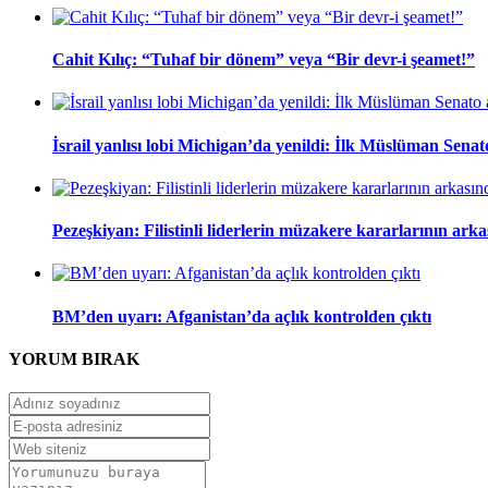
Cahit Kılıç: “Tuhaf bir dönem” veya “Bir devr-i şeamet!”
İsrail yanlısı lobi Michigan’da yenildi: İlk Müslüman Sena
Pezeşkiyan: Filistinli liderlerin müzakere kararlarının ark
BM’den uyarı: Afganistan’da açlık kontrolden çıktı
YORUM
BIRAK