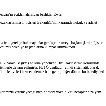
zcan’ın açıklamalarından başlıklar şöyle:
laştırılmıştır. İçişleri Bakanlığı’nın kararında hukuk ve adalet
ma için gerekçe bulamayanlar gerekçe üretmeye başlamışlardır. İçişleri
Seçilmiş belediye başkanlarına kumpas kurmaktadır.
elik hamle Beşiktaş halkına yöneliktir. Biz uzaklaştırma konusunda
temlerle devam edilmiştir. FETÖ usulüdür. Şimdi sistematik olarak
 belediyeleri hizmet edemez hale getirip diğer dönem bu belediyeleri
rımızın veremeyeceği hiçbir hesabı yoktur, kirli hesaplarınıza yem