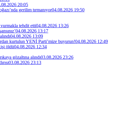
.08.2026 20:05
ğazı’nda gerilim tırmanıyor
04.08.2026 19:50
vurmakla tehdit etti
04.08.2026 13:26
şansınız’
04.08.2026 13:17
alındı
04.08.2026 13:09
lardan kurtulun YENİ Parti’mize buyurun!
04.08.2026 12:49
işi öldü
04.08.2026 12:34
kaya gözaltına alındı
03.08.2026 23:26
ırısı
03.08.2026 23:13