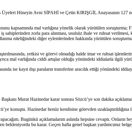
yeleri Hüseyin Avni SİPAHİ ve Çetin KIRIŞGİL Anayasanın 127 nci ma
anunu kapsamında mal varlığına yönelik olarak yürütülen soruşturma
 iş sahiplerinden zorla para alınması, usulsüz ihale ve ruhsat verilmesi
e kullanma niteliğindeki diğer eylemlerinden hakkında yürütülen soruş
ılmasında, yetkisi ve görevi olmadığı halde imar ve ruhsat işlemlerinde
ayrıca mal varlığında ciddi artışlar olduğu yönündeki iddialarla ilgili yür
nda ise kayıt dışı paraların transferine aracılık ettiği yönündeki iddi
iye Başkanı Murat Hazinedar karar sonrası Sözcü’ye son dakika açıklama
’ye konuştu. Hazinedar henüz kendisine görevden uzaklaştırıldığına iliş
pacağım. Bugünkü açıklamalarım aslında hepsine cevaptı. Onların beya
en bekleniyordu bu karar. Geçen hafta genel başkan yardımcımız belgey