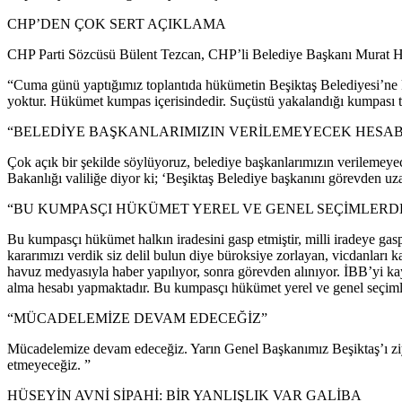
CHP’DEN ÇOK SERT AÇIKLAMA
CHP Parti Sözcüsü Bülent Tezcan, CHP’li Belediye Başkanı Murat Hazi
“Cuma günü yaptığımız toplantıda hükümetin Beşiktaş Belediyesi’ne ku
yoktur. Hükümet kumpas içerisindedir. Suçüstü yakalandığı kumpası t
“BELEDİYE BAŞKANLARIMIZIN VERİLEMEYECEK HESAB
Çok açık bir şekilde söylüyoruz, belediye başkanlarımızın verilemeyece
Bakanlığı valiliğe diyor ki; ‘Beşiktaş Belediye başkanını görevden u
“BU KUMPASÇI HÜKÜMET YEREL VE GENEL SEÇİMLERDE
Bu kumpasçı hükümet halkın iradesini gasp etmiştir, milli iradeye ga
kararımızı verdik siz delil bulun diye büroksiye zorlayan, vicdanla
havuz medyasıyla haber yapılıyor, sonra görevden alınıyor. İBB’yi k
alma hesabı yapmaktadır. Bu kumpasçı hükümet yerel ve genel seçimler
“MÜCADELEMİZE DEVAM EDECEĞİZ”
Mücadelemize devam edeceğiz. Yarın Genel Başkanımız Beşiktaş’ı ziya
etmeyeceğiz. ”
HÜSEYİN AVNİ SİPAHİ: BİR YANLIŞLIK VAR GALİBA