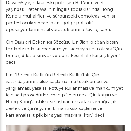
Dava, 65 yaşındaki eski polis şefi Bill Yuen ve 40
yaşındaki Peter Wai’nin İngiliz topraklarında Hong
Konglu muhalifleri ve sürgündeki demokrasi yanlısı
protestocuları hedef alan “gölge polislik”
operasyonlarını nasıl yürüttüklerini ortaya çıkardı.
Çin Dışişleri Bakanlığı Sözcüsü Lin Jian, olağan basın
toplantısında iki mahkûmiyet kararıyla ilgili olarak “Çin
bunu şiddetle kınıyor ve buna kesinlikle karşı çıkıyor,”
dedi.
Lin, “Birleşik Krallık’ın Birleşik Krallık’taki Çin
vatandaşlarını asılsız suçlamalarla tutuklaması ve
yargılaması, yasaları kötüye kullanması ve mahkumiyet
için adli prosedürleri manipüle etmesi, Çin karşıtı ve
Hong Kong’u istikrarsızlaştıran unsurlara verdiği açık
destek ve Çin’e yönelik mantıksız suçlama ve
karalamaları tipik bir siyasi maskaralıktır,” dedi.