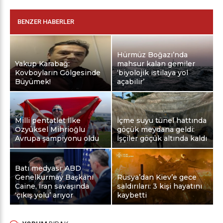
BENZER HABERLER
Hürmüz Boğazı’nda
Yakup Karabağ:
mahsur kalan gemiler
Kovboyların Gölgesinde
‘biyolojik istilaya yol
Büyümek!
açabilir’
Milli pentatlet İlke
İçme suyu tünel hattında
Özyüksel Mihrioğlu
göçük meydana geldi:
Avrupa şampiyonu oldu
İşçiler göçük altında kaldı
Batı medyası: ABD
Genelkurmay Başkanı
Rusya’dan Kiev’e gece
Caine, İran savaşında
saldırıları: 3 kişi hayatını
‘çıkış yolu’ arıyor
kaybetti