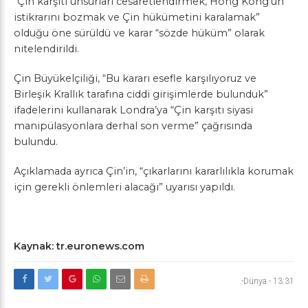
“Çin karşıtı unsurları cesaretlendirmek, Hong Kong’un
istikrarını bozmak ve Çin hükümetini karalamak”
olduğu öne sürüldü ve karar “sözde hüküm” olarak
nitelendirildi.
Çin Büyükelçiliği, “Bu kararı esefle karşılıyoruz ve
Birleşik Krallık tarafına ciddi girişimlerde bulunduk”
ifadelerini kullanarak Londra’ya “Çin karşıtı siyasi
manipülasyonlara derhal son verme” çağrısında
bulundu.
Açıklamada ayrıca Çin’in, “çıkarlarını kararlılıkla korumak
için gerekli önlemleri alacağı” uyarısı yapıldı.
Kaynak: tr.euronews.com
-Dünya
-
13:31