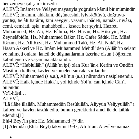
benzemeye çalışan kimsedir.
ALEVÎ; İmâmet ve Velâyet mayasıyla yoğrulan kâmil bir mümindir.
ALEVÎ; İmânını, ahlâkını, düşüncesini, iyiyi-kötüyü, doğruyu-
yanlışı, helâlı-harâmı, kini-sevgiyi, yaşamı, ibâdeti, namâzı, niyâzı,
cemi, cemâati, aşkı, muhabbeti… kısaca her şeyini, Hazreti
Muhammed, Hz. Ali, Hz. Fâtıma, Hz. Hasan, Hz. Hüseyin, Hz.
Zeynelâbidîn, Hz. Muhammed Bâkır, Hz. Cafer Sâdık, Hz. Mûsâ
Kâzım, Hz. Ali Rızâ, Hz. Muhammed Takî, Hz. Ali Nakî, Hz.
Hasan Askerî ve Hz. İmâm Muhammed Mehdî’ den (Allâh’ın selamı
ve rahmeti onlara, laneti de düşmanlarının üzerine olsun.) öğrenen,
kabullenen ve yaşamına aktarandır.
ALEVÎ; “Hablullâh” (Allâh’ın ipi) olan Kur’ân-ı Kerîm ve Ondört
Masûm’a kalben, kavlen ve amelen sımsıkı sarılandır.
ALEVÎ; Muhammed (s.a.a.), Ali’nin (a.s.) nûrundan nasiplenendir.
ALEVÎ; Halk içinde Hakk’ı, yol içinde Yol’u, can içinde Cân’ı
bulandır.
Ve’l-hâsıl…
ALEVÎ;
“Lâ ilâhe illallâh, Muhammedün Resûlullâh, Aliyyün Veliyyullâh” ı
kalben ve kavlen tasdîk edip, bunun gereklerini amel ile de tatbîk
edendir.[1]
Ehl-i Beyt’in pîri; Hz. Muhammed @’dir.
[1] Alemdâr (Ehl-i Beyt) takvimi 1997, Ali İrfan: Alevî ve namaz.