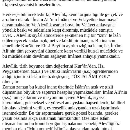
ırkperest şovenist kimselerdirler.
Herkesçe bilinmektedir ki; Alevîlik, kendi orijinalliği ile gerçek ve
arı-duru olarak “İmâm Ali’nin İmâmet ve Velâyetine inanmaya”
dayanmaktadır. Ve Alevîlik asırlar boyu bu Velâyet anlayışına
yönelik baskı ve saldırılara karşı direnmiş, mücâdele etmiştir.
Evet… Alevîlik siyâsî atmosferde şekillenen hiç bir “izm” le îzâh
edilemeyecek kadar açık, net ve köklü bir inançtır. Bu inancın
temelinde Kur’ân ve Ehl-i Beyt’in ayrılmazlığına inanç ile, İmâm
Ali’nin tüm şer-şeytânî düzenlere karşı verdiği kutsal mücâdele ve
bu mücâdelenin devâmını sağlayan İmâmet anlayışı yatmaktadır.
Alevîlik, târih boyunca tüm değerlerini Kur’ân’dan, Hz.
Peygamberden (s.a.a.) ve Oniki İmâm’ların (a.s.) öğretilerinden
aldığı içindir ki İslâm ile özdeşleşmiş, “ÖZ İSLÂMÎ YOL”
olmuştur.
Zaman zaman bu kutsal inanç üzerinde İslâm’ın açık ve gizli
düşmanları büyük ve saptırıcı hesaplar yapmaktadırlar. İmâm Ali’nin
(a.s.) tüm şîarlarını ve misyonunu içeren Alevîlik, siyasal
kavramlara, geleneksel ve yöresel anlayışlara hapsedilerek, kültürel
bir olay izlenimi verilip, evrensellik anlayışından uzaklaştırılmak
istenmektedir. Bu tür saptırmalara gerek görsel basında, gerekse
yazılı basında sıkça rastlamak mümkündür. Özellikle İslâm
düşmanlarının bu konuda yoğunlaşmalarının sebebi, Alevîliği öz
membaı olan “Muhammedî İslâm” anlayışından uzak tutmak,