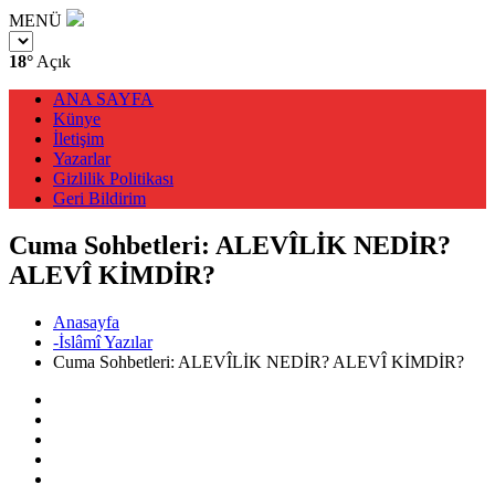
MENÜ
18°
Açık
ANA SAYFA
Künye
İletişim
Yazarlar
Gizlilik Politikası
Geri Bildirim
Cuma Sohbetleri: ALEVÎLİK NEDİR?
ALEVÎ KİMDİR?
Anasayfa
-İslâmî Yazılar
Cuma Sohbetleri: ALEVÎLİK NEDİR? ALEVÎ KİMDİR?