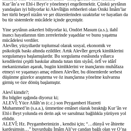
Kur’ân’a ve Ehl-i Beyt’e yönelmeyi engellemektir. Çünkü şeytânın
yandaşları iyi biliyorlar ki Alevîliğin rehberleri olan Oniki İmâm’lar
her türlü beşerî nizâm ve şer düzenlerinden uzaktırlar ve hayatları da
bu tür sistemlerle mücâdele içinde geçmiştir.
Yine şeytânın askerleri biliyorlar ki, Ondört Masum (a.s.), ilahî
inancı hayatlarının tüm zerrelerinde yaşadılar ve bunu yaşatma
mücâdelesi verdiler.
Alevîler, yüzyıllardır toplumsal olarak sosyal, ekonomik ve
psikolojik baskı altında ezildiler. Artık Alevîler gerçek kimliklerini
sorgulamaya başlamışlardır. Bu sorgulama esnâsında yıllarca
kendilerini çeşitli baskılar altında tutan tüm siyâsî, örfî ve idârî
mekanizmaları aşarak, bugün kimliklerini ve inançlarını muhâfaza
etmeyi ve yaşamayı amaç edinen Alevîler, bu dönemlerde serbest
düşünme güzelce araştırma ve öz inançlarına yönelme kulvarına
girmiş ve öze dönüş başlamıştır.
Alevî kimdir?;
Bu bilgiler ışığında diyoruz ki;
ALEVÎ; Yüce Allâh’ın (c.c.) son Peygamberi Hazreti
Muhammed’in (s.a.a.), ümmetine emânet olarak bıraktığı Kur’ân ve
Ehl-i Beyt yolunda en derin aşk ve sarsılmaz bağlılıkla yürüyen yol
ehlidir.
ALEVÎ; Hz. Peygamberimizin , kendisi için; “…dünyâ ve âhirette
kardeşimsin…” buyurduğu İmâm Ali’ye candan bağlı olan ve O’na