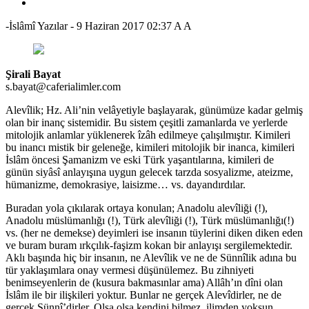
-İslâmî Yazılar
-
9 Haziran 2017 02:37
A
A
Şirali Bayat
s.bayat@caferialimler.com
Alevîlik; Hz. Ali’nin velâyetiyle başlayarak, günümüze kadar gelmiş
olan bir inanç sistemidir. Bu sistem çeşitli zamanlarda ve yerlerde
mitolojik anlamlar yüklenerek îzâh edilmeye çalışılmıştır. Kimileri
bu inancı mistik bir geleneğe, kimileri mitolojik bir inanca, kimileri
İslâm öncesi Şamanizm ve eski Türk yaşantılarına, kimileri de
günün siyâsî anlayışına uygun gelecek tarzda sosyalizme, ateizme,
hümanizme, demokrasiye, laisizme… vs. dayandırdılar.
Buradan yola çıkılarak ortaya konulan; Anadolu alevîliği (!),
Anadolu müslümanlığı (!), Türk alevîliği (!), Türk müslümanlığı(!)
vs. (her ne demekse) deyimleri ise insanın tüylerini diken diken eden
ve buram buram ırkçılık-faşizm kokan bir anlayışı sergilemektedir.
Aklı başında hiç bir insanın, ne Alevîlik ve ne de Sünnîlik adına bu
tür yaklaşımlara onay vermesi düşünülemez. Bu zihniyeti
benimseyenlerin de (kusura bakmasınlar ama) Allâh’ın dîni olan
İslâm ile bir ilişkileri yoktur. Bunlar ne gerçek Alevîdirler, ne de
gerçek Sünnî’dirler. Olsa olsa kendini bilmez, ilimden yoksun,