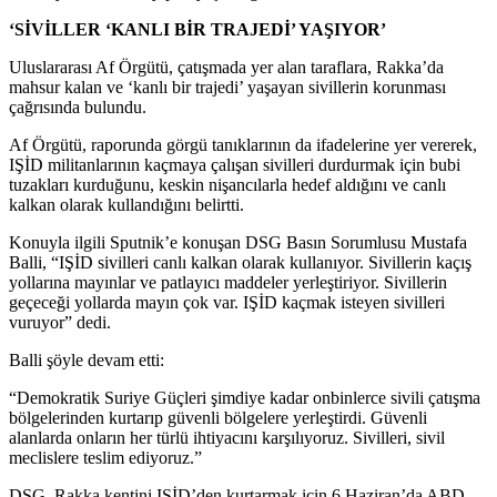
‘SİVİLLER ‘KANLI BİR TRAJEDİ’ YAŞIYOR’
Uluslararası Af Örgütü, çatışmada yer alan taraflara, Rakka’da
mahsur kalan ve ‘kanlı bir trajedi’ yaşayan sivillerin korunması
çağrısında bulundu.
Af Örgütü, raporunda görgü tanıklarının da ifadelerine yer vererek,
IŞİD militanlarının kaçmaya çalışan sivilleri durdurmak için bubi
tuzakları kurduğunu, keskin nişancılarla hedef aldığını ve canlı
kalkan olarak kullandığını belirtti.
Konuyla ilgili Sputnik’e konuşan DSG Basın Sorumlusu Mustafa
Balli, “IŞİD sivilleri canlı kalkan olarak kullanıyor. Sivillerin kaçış
yollarına mayınlar ve patlayıcı maddeler yerleştiriyor. Sivillerin
geçeceği yollarda mayın çok var. IŞİD kaçmak isteyen sivilleri
vuruyor” dedi.
Balli şöyle devam etti:
“Demokratik Suriye Güçleri şimdiye kadar onbinlerce sivili çatışma
bölgelerinden kurtarıp güvenli bölgelere yerleştirdi. Güvenli
alanlarda onların her türlü ihtiyacını karşılıyoruz. Sivilleri, sivil
meclislere teslim ediyoruz.”
DSG, Rakka kentini IŞİD’den kurtarmak için 6 Haziran’da ABD