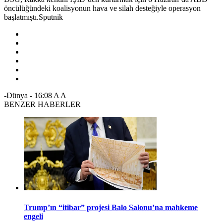
öncülüğündeki koalisyonun hava ve silah desteğiyle operasyon
başlatmıştı.Sputnik
-Dünya
-
16:08
A
A
BENZER HABERLER
Trump’ın “itibar” projesi Balo Salonu’na mahkeme
engeli