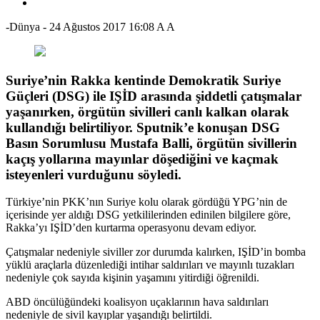
-Dünya
-
24 Ağustos 2017 16:08
A
A
Suriye’nin Rakka kentinde Demokratik Suriye
Güçleri (DSG) ile IŞİD arasında şiddetli çatışmalar
yaşanırken, örgütün sivilleri canlı kalkan olarak
kullandığı belirtiliyor. Sputnik’e konuşan DSG
Basın Sorumlusu Mustafa Balli, örgütün sivillerin
kaçış yollarına mayınlar döşediğini ve kaçmak
isteyenleri vurduğunu söyledi.
Türkiye’nin PKK’nın Suriye kolu olarak gördüğü YPG’nin de
içerisinde yer aldığı DSG yetkililerinden edinilen bilgilere göre,
Rakka’yı IŞİD’den kurtarma operasyonu devam ediyor.
Çatışmalar nedeniyle siviller zor durumda kalırken, IŞİD’in bomba
yüklü araçlarla düzenlediği intihar saldırıları ve mayınlı tuzakları
nedeniyle çok sayıda kişinin yaşamını yitirdiği öğrenildi.
ABD öncülüğündeki koalisyon uçaklarının hava saldırıları
nedeniyle de sivil kayıplar yaşandığı belirtildi.