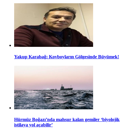
Yakup Karabağ: Kovboyların Gölgesinde Büyümek!
Hürmüz Boğazı’nda mahsur kalan gemiler ‘biyolojik
istilaya yol açabilir’