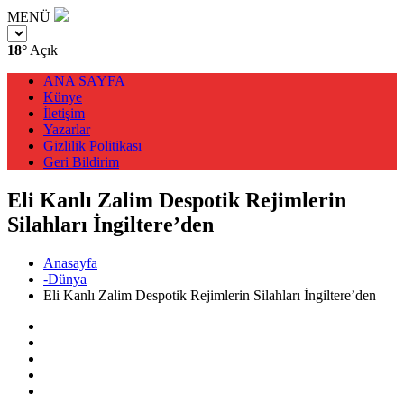
MENÜ
18°
Açık
ANA SAYFA
Künye
İletişim
Yazarlar
Gizlilik Politikası
Geri Bildirim
Eli Kanlı Zalim Despotik Rejimlerin
Silahları İngiltere’den
Anasayfa
-Dünya
Eli Kanlı Zalim Despotik Rejimlerin Silahları İngiltere’den