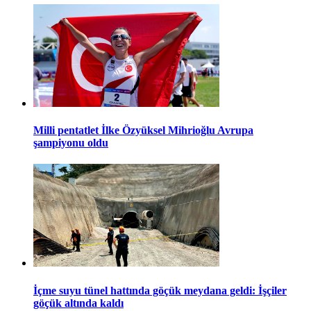
Milli pentatlet İlke Özyüksel Mihrioğlu Avrupa
şampiyonu oldu
İçme suyu tünel hattında göçük meydana geldi: İşçiler
göçük altında kaldı