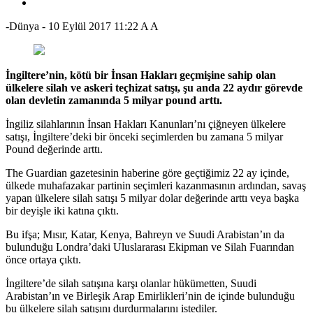
-Dünya
-
10 Eylül 2017 11:22
A
A
İngiltere’nin, kötü bir İnsan Hakları geçmişine sahip olan
ülkelere silah ve askeri teçhizat satışı, şu anda 22 aydır görevde
olan devletin zamanında 5 milyar pound arttı.
İngiliz silahlarının İnsan Hakları Kanunları’nı çiğneyen ülkelere
satışı, İngiltere’deki bir önceki seçimlerden bu zamana 5 milyar
Pound değerinde arttı.
The Guardian gazetesinin haberine göre geçtiğimiz 22 ay içinde,
ülkede muhafazakar partinin seçimleri kazanmasının ardından, savaş
yapan ülkelere silah satışı 5 milyar dolar değerinde arttı veya başka
bir deyişle iki katına çıktı.
Bu ifşa; Mısır, Katar, Kenya, Bahreyn ve Suudi Arabistan’ın da
bulunduğu Londra’daki Uluslararası Ekipman ve Silah Fuarından
önce ortaya çıktı.
İngiltere’de silah satışına karşı olanlar hükümetten, Suudi
Arabistan’ın ve Birleşik Arap Emirlikleri’nin de içinde bulunduğu
bu ülkelere silah satışını durdurmalarını istediler.