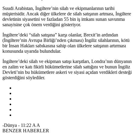
Suudi Arabistan, İngiltere’nin silah ve ekipmanlarının tarihi
müşterisidir. Ancak diğer ülkelere de silah satışının artması, İngiltere
devletinin siyasetini ve fazladan 55 bin iş imkanı sunan savunma
sanayisine çok önem verdiğini gösteriyor.
İngiltere’deki “silah satışına” karşı olanlar, Brexit’in ardından
(İngiltere’nin Avrupa Birliği’nden çıkması) İngiliz silahlarının, kötü
bir İnsan Hakları sabıkasına sahip olan ülkelere satışının artırması
konusunda uyarıda bulundular.
İngiltere’deki silah ve ekipman satışı karşıtları, Londra’nın dünyanın
en zalim ve katı fikirli hükümetlerine silah sattığını ve bunun İngiliz
Devleti’nin bu hükümetlere askeri ve siyasi açıdan verdikleri desteği
gösterdiğini söylediler.
-Dünya
-
11:22
A
A
BENZER HABERLER