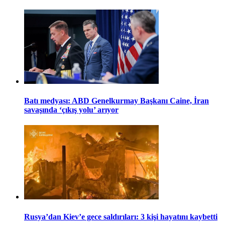
Batı medyası: ABD Genelkurmay Başkanı Caine, İran
savaşında ‘çıkış yolu’ arıyor
Rusya’dan Kiev’e gece saldırıları: 3 kişi hayatını kaybetti