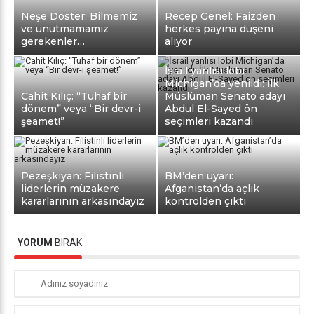
Neşe Doster: Bilmemiz
Recep Genel: Faizden
ve unutmamamız
herkes payına düşeni
gerekenler…
alıyor
İsrail yanlısı lobi
Michigan’da yenildi: İlk
Cahit Kılıç: “Tuhaf bir
Müslüman Senato adayı
dönem” veya “Bir devr-i
Abdul El-Sayed ön
şeamet!”
seçimleri kazandı
Pezeşkiyan: Filistinli
BM’den uyarı:
liderlerin müzakere
Afganistan’da açlık
kararlarının arkasındayız
kontrolden çıktı
YORUM
BIRAK