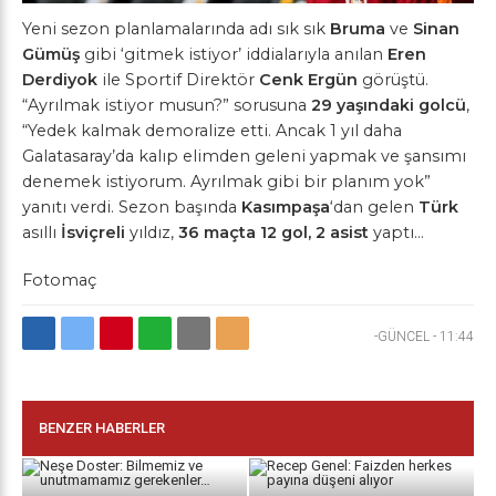
Yeni sezon planlamalarında adı sık sık
Bruma
ve
Sinan
Gümüş
gibi ‘gitmek istiyor’ iddialarıyla anılan
Eren
Derdiyok
ile Sportif Direktör
Cenk Ergün
görüştü.
“Ayrılmak istiyor musun?” sorusuna
29 yaşındaki golcü
,
“Yedek kalmak demoralize etti. Ancak 1 yıl daha
Galatasaray’da kalıp elimden geleni yapmak ve şansımı
denemek istiyorum. Ayrılmak gibi bir planım yok”
yanıtı verdi. Sezon başında
Kasımpaşa
‘dan gelen
Türk
asıllı
İsviçreli
yıldız,
36 maçta 12 gol, 2 asist
yaptı.
.
.
Fotomaç
-GÜNCEL
-
11:44
BENZER HABERLER