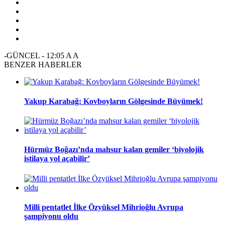
-GÜNCEL
-
12:05
A
A
BENZER HABERLER
Yakup Karabağ: Kovboyların Gölgesinde Büyümek!
Hürmüz Boğazı’nda mahsur kalan gemiler ‘biyolojik
istilaya yol açabilir’
Milli pentatlet İlke Özyüksel Mihrioğlu Avrupa
şampiyonu oldu