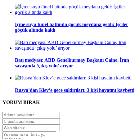
İçme suyu tünel hattında göçük meydana geldi: İşçiler
göçük altında kaldı
Batı medyası: ABD Genelkurmay Başkanı Caine, İran
savaşında ‘çıkış yolu’ arıyor
Rusya’dan Kiev’e gece saldırıları: 3 kişi hayatını kaybetti
YORUM
BIRAK