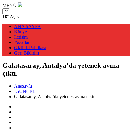
MENÜ
18°
Açık
ANA SAYFA
Künye
İletişim
Yazarlar
Gizlilik Politikası
Geri Bildirim
Galatasaray, Antalya’da yetenek avına
çıktı.
Anasayfa
-GÜNCEL
Galatasaray, Antalya’da yetenek avına çıktı.