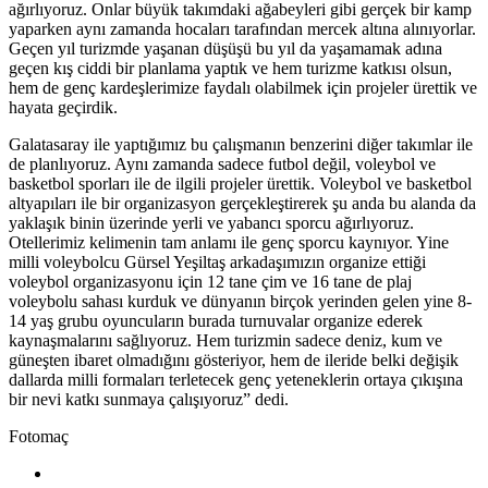
ağırlıyoruz. Onlar büyük takımdaki ağabeyleri gibi gerçek bir kamp
yaparken aynı zamanda hocaları tarafından mercek altına alınıyorlar.
Geçen yıl turizmde yaşanan düşüşü bu yıl da yaşamamak adına
geçen kış ciddi bir planlama yaptık ve hem turizme katkısı olsun,
hem de genç kardeşlerimize faydalı olabilmek için projeler ürettik ve
hayata geçirdik.
Galatasaray ile yaptığımız bu çalışmanın benzerini diğer takımlar ile
de planlıyoruz. Aynı zamanda sadece futbol değil, voleybol ve
basketbol sporları ile de ilgili projeler ürettik. Voleybol ve basketbol
altyapıları ile bir organizasyon gerçekleştirerek şu anda bu alanda da
yaklaşık binin üzerinde yerli ve yabancı sporcu ağırlıyoruz.
Otellerimiz kelimenin tam anlamı ile genç sporcu kaynıyor. Yine
milli voleybolcu Gürsel Yeşiltaş arkadaşımızın organize ettiği
voleybol organizasyonu için 12 tane çim ve 16 tane de plaj
voleybolu sahası kurduk ve dünyanın birçok yerinden gelen yine 8-
14 yaş grubu oyuncuların burada turnuvalar organize ederek
kaynaşmalarını sağlıyoruz. Hem turizmin sadece deniz, kum ve
güneşten ibaret olmadığını gösteriyor, hem de ileride belki değişik
dallarda milli formaları terletecek genç yeteneklerin ortaya çıkışına
bir nevi katkı sunmaya çalışıyoruz” dedi.
Fotomaç