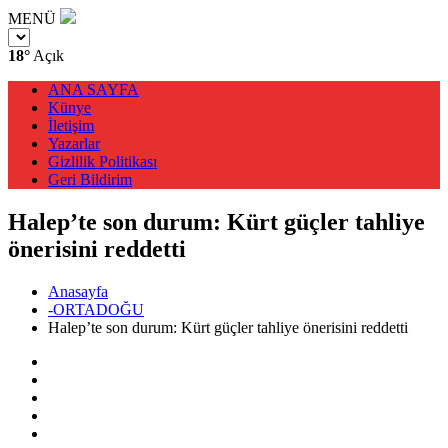
MENÜ
18°
Açık
ANA SAYFA
Künye
İletişim
Yazarlar
Gizlilik Politikası
Geri Bildirim
Halep’te son durum: Kürt güçler tahliye
önerisini reddetti
Anasayfa
-ORTADOĞU
Halep’te son durum: Kürt güçler tahliye önerisini reddetti