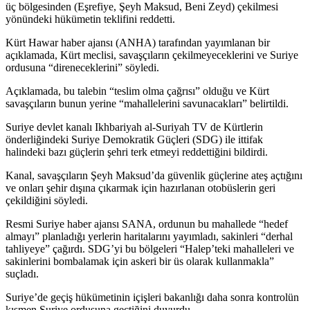
üç bölgesinden (Eşrefiye, Şeyh Maksud, Beni Zeyd) çekilmesi
yönündeki hükümetin teklifini reddetti.
Kürt Hawar haber ajansı (ANHA) tarafından yayımlanan bir
açıklamada, Kürt meclisi, savaşçıların çekilmeyeceklerini ve Suriye
ordusuna “direneceklerini” söyledi.
Açıklamada, bu talebin “teslim olma çağrısı” olduğu ve Kürt
savaşçıların bunun yerine “mahallelerini savunacakları” belirtildi.
Suriye devlet kanalı Ikhbariyah al-Suriyah TV de Kürtlerin
önderliğindeki Suriye Demokratik Güçleri (SDG) ile ittifak
halindeki bazı güçlerin şehri terk etmeyi reddettiğini bildirdi.
Kanal, savaşçıların Şeyh Maksud’da güvenlik güçlerine ateş açtığını
ve onları şehir dışına çıkarmak için hazırlanan otobüslerin geri
çekildiğini söyledi.
Resmi Suriye haber ajansı SANA, ordunun bu mahallede “hedef
almayı” planladığı yerlerin haritalarını yayımladı, sakinleri “derhal
tahliyeye” çağırdı. SDG’yi bu bölgeleri “Halep’teki mahalleleri ve
sakinlerini bombalamak için askeri bir üs olarak kullanmakla”
suçladı.
Suriye’de geçiş hükümetinin içişleri bakanlığı daha sonra kontrolün
kısmen Suriye ordusuna geçtiğini duyurdu.