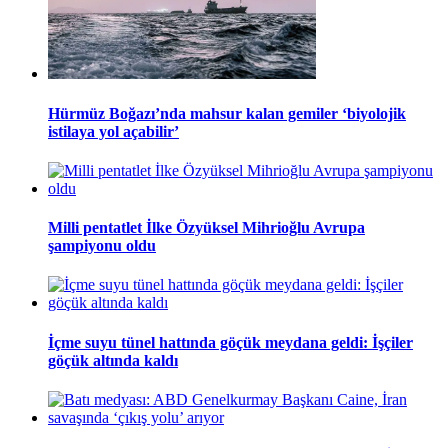
Hürmüz Boğazı’nda mahsur kalan gemiler ‘biyolojik
istilaya yol açabilir’
Milli pentatlet İlke Özyüksel Mihrioğlu Avrupa
şampiyonu oldu
İçme suyu tünel hattında göçük meydana geldi: İşçiler
göçük altında kaldı