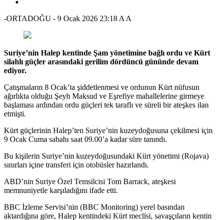
-ORTADOĞU
-
9 Ocak 2026 23:18
A
A
Suriye’nin Halep kentinde Şam yönetimine bağlı ordu ve Kürt
silahlı güçler arasındaki gerilim dördüncü gününde devam
ediyor.
Çatışmaların 8 Ocak’ta şiddetlenmesi ve ordunun Kürt nüfusun
ağırlıkta olduğu Şeyh Maksud ve Eşrefiye mahallelerine girmeye
başlaması ardından ordu güçleri tek taraflı ve süreli bir ateşkes ilan
etmişti.
Kürt güçlerinin Halep’ten Suriye’nin kuzeydoğusuna çekilmesi için
9 Ocak Cuma sabahı saat 09.00’a kadar süre tanındı.
Bu kişilerin Suriye’nin kuzeydoğusundaki Kürt yönetimi (Rojava)
sınırları içine transferi için otobüsler hazırlandı.
ABD’nin Suriye Özel Temsilcisi Tom Barrack, ateşkesi
memnuniyetle karşıladığını ifade etti.
BBC İzleme Servisi’nin (BBC Monitoring) yerel basından
aktardığına göre, Halep kentindeki Kürt meclisi, savaşçıların kentin