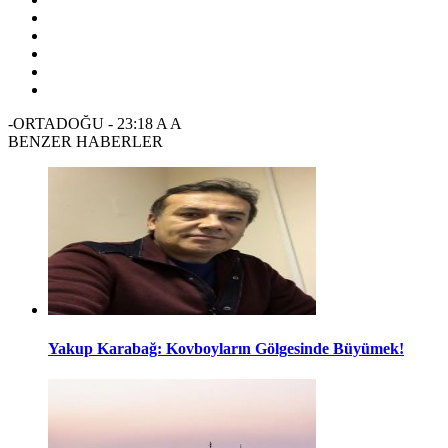
-ORTADOĞU
-
23:18
A
A
BENZER HABERLER
Yakup Karabağ: Kovboyların Gölgesinde Büyümek!