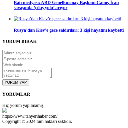
Batı medyası: ABD Genelkurmay Başkanı Caine, İran
savaşında ‘çıkış yolu’ arıyor
Rusya’dan Kiev’e gece saldırıları: 3 kişi hayatını kaybetti
YORUM
BIRAK
YORUM YAP
YORUMLAR
Hiç yorum yapılmamış.
https://www.tanyerihaber.com/
Copyright © 2024 tüm hakları saklıdır.