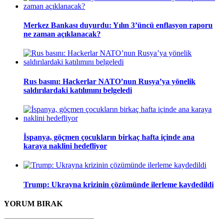
Merkez Bankası duyurdu: Yılın 3’üncü enflasyon raporu
ne zaman açıklanacak?
Rus basını: Hackerlar NATO’nun Rusya’ya yönelik
saldırılardaki katılımını belgeledi
İspanya, göçmen çocukların birkaç hafta içinde ana
karaya naklini hedefliyor
Trump: Ukrayna krizinin çözümünde ilerleme kaydedildi
YORUM
BIRAK