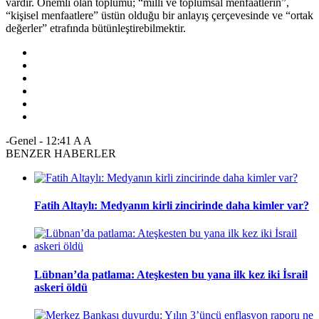
vardır. Önemli olan toplumu; “milli ve toplumsal menfaatlerin”,
“kişisel menfaatlere” üstün olduğu bir anlayış çerçevesinde ve “ortak
değerler” etrafında bütünleştirebilmektir.
-Genel
-
12:41
A
A
BENZER HABERLER
Fatih Altaylı: Medyanın kirli zincirinde daha kimler var?
Lübnan’da patlama: Ateşkesten bu yana ilk kez iki İsrail
askeri öldü