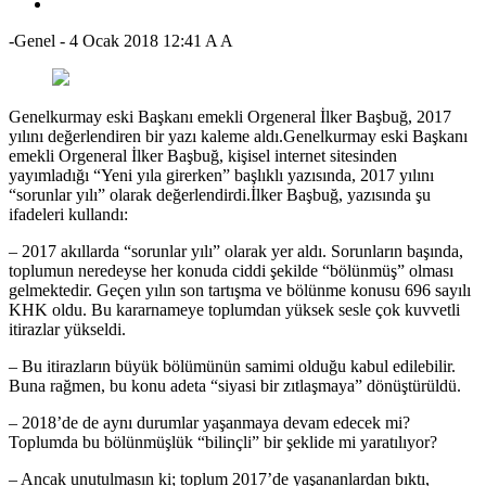
-Genel
-
4 Ocak 2018 12:41
A
A
Genelkurmay eski Başkanı emekli Orgeneral İlker Başbuğ, 2017
yılını değerlendiren bir yazı kaleme aldı.Genelkurmay eski Başkanı
emekli Orgeneral İlker Başbuğ, kişisel internet sitesinden
yayımladığı “Yeni yıla girerken” başlıklı yazısında, 2017 yılını
“sorunlar yılı” olarak değerlendirdi.İlker Başbuğ, yazısında şu
ifadeleri kullandı:
– 2017 akıllarda “sorunlar yılı” olarak yer aldı. Sorunların başında,
toplumun neredeyse her konuda ciddi şekilde “bölünmüş” olması
gelmektedir. Geçen yılın son tartışma ve bölünme konusu 696 sayılı
KHK oldu. Bu kararnameye toplumdan yüksek sesle çok kuvvetli
itirazlar yükseldi.
– Bu itirazların büyük bölümünün samimi olduğu kabul edilebilir.
Buna rağmen, bu konu adeta “siyasi bir zıtlaşmaya” dönüştürüldü.
– 2018’de de aynı durumlar yaşanmaya devam edecek mi?
Toplumda bu bölünmüşlük “bilinçli” bir şeklide mi yaratılıyor?
– Ancak unutulmasın ki; toplum 2017’de yaşananlardan bıktı,