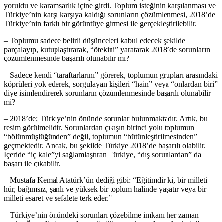
yoruldu ve karamsarlık içine girdi. Toplum isteğinin karşılanması ve
Türkiye’nin karşı karşıya kaldığı sorunların çözümlenmesi, 2018’de
Türkiye’nin farklı bir görüntüye girmesi ile gerçekleştirilebilir.
– Toplumu sadece belirli düşünceleri kabul edecek şekilde
parçalayıp, kutuplaştırarak, “ötekini” yaratarak 2018’de sorunların
çözümlenmesinde başarılı olunabilir mi?
– Sadece kendi “taraftarlarını” görerek, toplumun grupları arasındaki
köprüleri yok ederek, sorgulayan kişileri “hain” veya “onlardan biri”
diye isimlendirerek sorunların çözümlenmesinde başarılı olunabilir
mi?
– 2018’de; Türkiye’nin önünde sorunlar bulunmaktadır. Artık, bu
resim görülmelidir. Sorunlardan çıkışın birinci yolu toplumun
“bölünmüşlüğünden” değil, toplumun “bütünleştirilmesinden”
geçmektedir. Ancak, bu şekilde Türkiye 2018’de başarılı olabilir.
İçeride “iç kale”yi sağlamlaştıran Türkiye, “dış sorunlardan” da
başarı ile çıkabilir.
– Mustafa Kemal Atatürk’ün dediği gibi: “Eğitimdir ki, bir milleti
hür, bağımsız, şanlı ve yüksek bir toplum halinde yaşatır veya bir
milleti esaret ve sefalete terk eder.”
– Türkiye’nin önündeki sorunları çözebilme imkanı her zaman