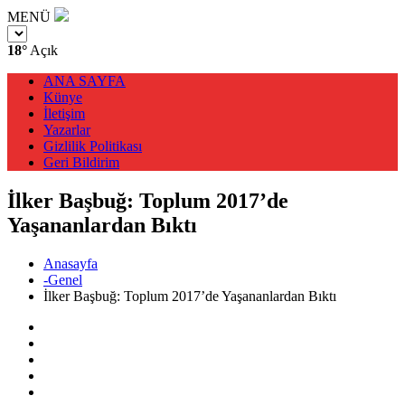
MENÜ
18°
Açık
ANA SAYFA
Künye
İletişim
Yazarlar
Gizlilik Politikası
Geri Bildirim
İlker Başbuğ: Toplum 2017’de
Yaşananlardan Bıktı
Anasayfa
-Genel
İlker Başbuğ: Toplum 2017’de Yaşananlardan Bıktı