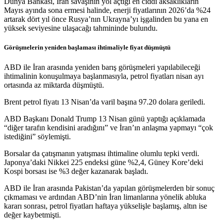
Dünya Bankası, İran savaşının yol açtığı en ciddi aksaklıkların
Mayıs ayında sona ermesi halinde, enerji fiyatlarının 2026’da %24
artarak dört yıl önce Rusya’nın Ukrayna’yı işgalinden bu yana en
yüksek seviyesine ulaşacağı tahmininde bulundu.
Görüşmelerin yeniden başlaması ihtimaliyle fiyat düşmüştü
ABD ile İran arasında yeniden barış görüşmeleri yapılabileceği
ihtimalinin konuşulmaya başlanmasıyla, petrol fiyatları nisan ayı
ortasında az miktarda düşmüştü.
Brent petrol fiyatı 13 Nisan’da varil başına 97.20 dolara geriledi.
ABD Başkanı Donald Trump 13 Nisan günü yaptığı açıklamada
“diğer tarafın kendisini aradığını” ve İran’ın anlaşma yapmayı “çok
istediğini” söylemişti.
Borsalar da çatışmanın yatışması ihtimaline olumlu tepki verdi.
Japonya’daki Nikkei 225 endeksi güne %2,4, Güney Kore’deki
Kospi borsası ise %3 değer kazanarak başladı.
ABD ile İran arasında Pakistan’da yapılan görüşmelerden bir sonuç
çıkmaması ve ardından ABD’nin İran limanlarına yönelik abluka
kararı sonrası, petrol fiyatları haftaya yükselişle başlamış, altın ise
değer kaybetmişti.