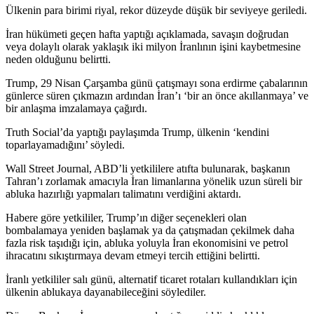
Ülkenin para birimi riyal, rekor düzeyde düşük bir seviyeye geriledi.
İran hükümeti geçen hafta yaptığı açıklamada, savaşın doğrudan
veya dolaylı olarak yaklaşık iki milyon İranlının işini kaybetmesine
neden olduğunu belirtti.
Trump, 29 Nisan Çarşamba günü çatışmayı sona erdirme çabalarının
günlerce süren çıkmazın ardından İran’ı ‘bir an önce akıllanmaya’ ve
bir anlaşma imzalamaya çağırdı.
Truth Social’da yaptığı paylaşımda Trump, ülkenin ‘kendini
toparlayamadığını’ söyledi.
Wall Street Journal, ABD’li yetkililere atıfta bulunarak, başkanın
Tahran’ı zorlamak amacıyla İran limanlarına yönelik uzun süreli bir
abluka hazırlığı yapmaları talimatını verdiğini aktardı.
Habere göre yetkililer, Trump’ın diğer seçenekleri olan
bombalamaya yeniden başlamak ya da çatışmadan çekilmek daha
fazla risk taşıdığı için, abluka yoluyla İran ekonomisini ve petrol
ihracatını sıkıştırmaya devam etmeyi tercih ettiğini belirtti.
İranlı yetkililer salı günü, alternatif ticaret rotaları kullandıkları için
ülkenin ablukaya dayanabileceğini söylediler.