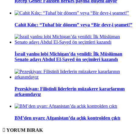
Recep Genel: Faizden herkes payına düşeni alıyor
Cahit Kılıç: “Tuhaf bir dönem” veya “Bir devr-i şeamet!”
İsrail yanlısı lobi Michigan’da yenildi: İlk Müslüman
Senato adayı Abdul El-Sayed ön seçimleri kazandı
Pezeşkiyan: Filistinli liderlerin müzakere kararlarının
arkasındayız
BM’den uyarı: Afganistan’da açlık kontrolden çıktı
YORUM
BIRAK