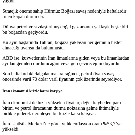
yaşadı.
Stratejik öneme sahip Hürmüz Boğazı savaş nedeniyle haftalardır
fiilen kapalı durumda.
Dünya petrol ve sıvılaştırılmış doğal gaz arzının yaklaşık beşte biri
bu boğazdan geçiyordu.
Bu ayın başlarında Tahran, boğaza yaklaşan her geminin hedef
alınacağı uyarısında bulunmuştu.
ABD ise, kuvvetlerinin İran limanlarına giden veya bu limanlardan
ayrılan gemileri durduracağını veya geri çevireceğini duyurdu.
Son haftalardaki dalgalanmalara rağmen, petrol fiyatı savaş
öncesinde varil 70 dolar varil fiyatının çok üzerinde seyrediyor.
İran ekonomisi krizle karşı karşıya
İran ekonomisi de hızla yükselen fiyatlar, değer kaybeden para
birimi ve petrol ihracatının durma noktasına gelme ihtimaliyle
birlikte giderek derinleşen bir krizle karşı karşıya.
İran İstatistik Merkezi’ne göre, yıllık enflasyon oranı %53,7’ye
yükseldi.