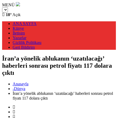
MENÜ
18°
Açık
ANA SAYFA
Künye
İletişim
Yazarlar
Gizlilik Politikası
Geri Bildirim
İran’a yönelik ablukanın ‘uzatılacağı’
haberleri sonrası petrol fiyatı 117 dolara
çıktı
Anasayfa
-Dünya
İran’a yönelik ablukanın ‘uzatılacağı’ haberleri sonrası petrol
fiyatı 117 dolara çıktı