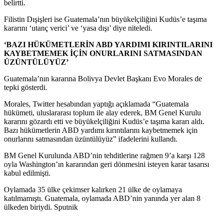
belirtti.
Filistin Dışişleri ise Guatemala’nın büyükelçiliğini Kudüs’e taşıma
kararını ‘utanç verici’ ve ‘yasa dışı’ diye niteledi.
‘BAZI HÜKÜMETLERİN ABD YARDIMI KIRINTILARINI
KAYBETMEMEK İÇİN ONURLARINI SATMASINDAN
ÜZÜNTÜLÜYÜZ’
Guatemala’nın kararına Bolivya Devlet Başkanı Evo Morales de
tepki gösterdi.
Morales, Twitter hesabından yaptığı açıklamada “Guatemala
hükümeti, ​uluslararası toplum ile alay ederek, BM Genel Kurulu
kararını gözardı etti ve büyükelçiliğini Kudüs’e taşıma kararı aldı.
Bazı hükümetlerin ABD yardımı kırıntılarını kaybetmemek için
onurlarını satmasından üzüntülüyüz” ifadelerini kullandı.
​BM Genel Kurulunda ABD’nin tehditlerine rağmen 9’a karşı 128
oyla Washington’ın kararından geri dönmesini isteyen karar tasarısı
kabul edilmişti.
Oylamada 35 ülke çekimser kalırken 21 ülke de oylamaya
katılmamıştı. Guatemala, oylamada ABD’nin yanında yer alan 8
ülkeden biriydi. Sputnik