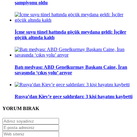
şampiyonu oldu
İçme suyu tünel hattında göçük meydana geldi: İşçiler
göçük altında kaldı
Batı medyası: ABD Genelkurmay Başkanı Caine, İran
savaşında ‘çıkış yolu’ arıyor
Rusya’dan Kiev’e gece saldırıları: 3 kişi hayatını kaybetti
YORUM
BIRAK