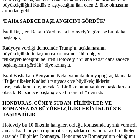
büyükelçiliğini Kudüs’e taşıyacağını ilan eden 2. ülke olmasının
ardından geldi.
‘DAHA SADECE BAŞLANGICINI GÖRDÜK’
İsrail Dışişleri Bakanı Yardımcısı Hotovely’e göre ise bu ‘daha
başlangıç’.
Radyoya verdiği demecinde Trump’ın açıklamasının
büyükelçiliklerin taşınması konusunda ‘bir dalgayı
tetikleyebileceğini’ belirten Hotovely “Şu ana kadar daha sadece
başlangıcını gördük” diye konuştu.
İsrail Başbakanı Benyamin Netanyahu da dün yaptığı açıklamada
“Diğer ülkeler Kudüs’ü tanıyacak ve büyükelçiliklerini
taşıyacakalarını duyuracak. 2. bir ülke bunu yaptı ve başkaları da
olacak. Bu sadece başlangıç ve bu önemli” demişti.
HONDURAS, GÜNEY SUDAN, FİLİPİNLER VE
ROMANYA DA BÜYÜKELÇİLİKLERİNİ KUDÜS’E
TAŞIYABİLİR
Hotovely bu 10 ülkenin hangileri olduğu konusunda ayrıntı vermedi
ancak İsrail radyosu diplomatik kaynaklara dayandırarak bu ülkeler
arasında Filipinler, Romanya, Honduras ve Romanya’nın olduğunu