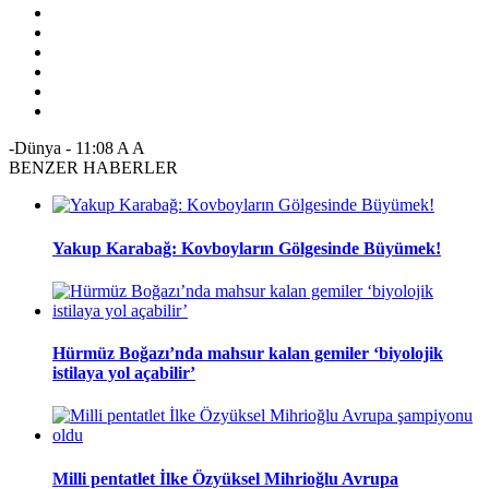
-Dünya
-
11:08
A
A
BENZER HABERLER
Yakup Karabağ: Kovboyların Gölgesinde Büyümek!
Hürmüz Boğazı’nda mahsur kalan gemiler ‘biyolojik
istilaya yol açabilir’
Milli pentatlet İlke Özyüksel Mihrioğlu Avrupa