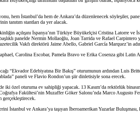
ara Büyükelçiliği tarafından başlatılan bir girişim olarak, İspanyolca k
onu, hem İstanbul’da hem de Ankara’da düzenlenecek söyleşiler, panelle
nin tanıtım stantları da yer alacak.
inliğin açılışını İspanya’nın Türkiye Büyükelçisi Cristina Latorre ve
başlıklı panelde Nermin Mollaoğlu, Joan Tarrida ve Rafael Carpintero y
tecilik Vakfı direktörü Jaime Abello, Gabriel García Marquez’in adını
hael, Carolina Escobar, Pamela Bravo ve Erika Cosenza gibi Latin Am
cağı “Ekvador Edebiyatına Bir Bakış” oturumunun ardından Luis Britt
ablada” paneli ve Flavio Rondon’un şiir dinletisiyle sona erecek.
de iki özel oturuma ev sahipliği yapacak. 13 Kasım’da rektörlük binas
Coğrafya Fakültesi’nin Muzaffer Göker Salonu’nda Marco Augusto Ferre
 gerçekleştirecek.
rini İstanbul ve Ankara’ya taşıyan İberoamerikan Yazarlar Buluşması, kül