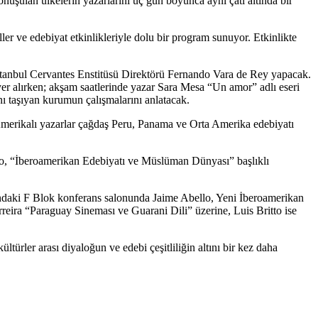
onuşulan ülkelerin yazarlarını üç gün boyunca aynı çatı altında bir
r ve edebiyat etkinlikleriyle dolu bir program sunuyor. Etkinlikte
 İstanbul Cervantes Enstitüsü Direktörü Fernando Vara de Rey yapacak.
er alırken; akşam saatlerinde yazar Sara Mesa “Un amor” adlı eseri
 taşıyan kurumun çalışmalarını anlatacak.
erikalı yazarlar çağdaş Peru, Panama ve Orta Amerika edebiyatı
o, “İberoamerikan Edebiyatı ve Müslüman Dünyası” başlıklı
ındaki F Blok konferans salonunda Jaime Abello, Yeni İberoamerikan
ira “Paraguay Sineması ve Guarani Dili” üzerine, Luis Britto ise
türler arası diyaloğun ve edebi çeşitliliğin altını bir kez daha