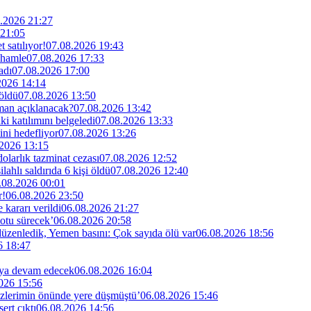
.2026 21:27
 21:05
 satılıyor!
07.08.2026 19:43
 hamle
07.08.2026 17:33
adı
07.08.2026 17:00
2026 14:14
 öldü
07.08.2026 13:50
man açıklanacak?
07.08.2026 13:42
i katılımını belgeledi
07.08.2026 13:33
ini hedefliyor
07.08.2026 13:26
2026 13:15
larlık tazminat cezası
07.08.2026 12:52
lahlı saldırıda 6 kişi öldü
07.08.2026 12:40
.08.2026 00:01
r!
06.08.2026 23:50
kararı verildi
06.08.2026 21:27
otu sürecek’
06.08.2026 20:58
 düzenledik, Yemen basını: Çok sayıda ölü var
06.08.2026 18:56
6 18:47
maya devam edecek
06.08.2026 16:04
026 15:56
özlerimin önünde yere düşmüştü’
06.08.2026 15:46
rt çıktı
06.08.2026 14:56