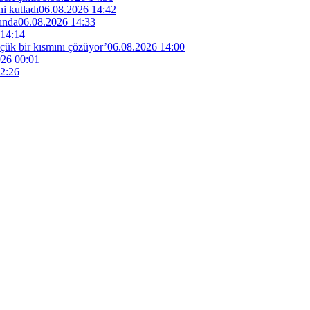
i kutladı
06.08.2026 14:42
ında
06.08.2026 14:33
 14:14
küçük bir kısmını çözüyor’
06.08.2026 14:00
026 00:01
2:26