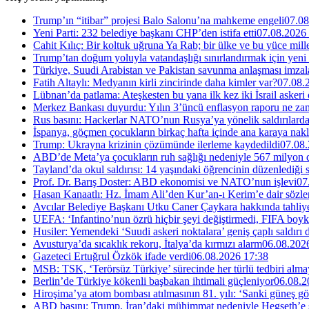
Trump’ın “itibar” projesi Balo Salonu’na mahkeme engeli
07.08
Yeni Parti: 232 belediye başkanı CHP’den istifa etti
07.08.2026
Cahit Kılıç: Bir koltuk uğruna Ya Rab; bir ülke ve bu yüce millet
Trump’tan doğum yoluyla vatandaşlığı sınırlandırmak için yeni
Türkiye, Suudi Arabistan ve Pakistan savunma anlaşması imzal
Fatih Altaylı: Medyanın kirli zincirinde daha kimler var?
07.08.
Lübnan’da patlama: Ateşkesten bu yana ilk kez iki İsrail askeri
Merkez Bankası duyurdu: Yılın 3’üncü enflasyon raporu ne za
Rus basını: Hackerlar NATO’nun Rusya’ya yönelik saldırılardak
İspanya, göçmen çocukların birkaç hafta içinde ana karaya nakl
Trump: Ukrayna krizinin çözümünde ilerleme kaydedildi
07.08.
ABD’de Meta’ya çocukların ruh sağlığı nedeniyle 567 milyon do
Tayland’da okul saldırısı: 14 yaşındaki öğrencinin düzenlediği si
Prof. Dr. Barış Doster: ABD ekonomisi ve NATO’nun işlevi
07
Hasan Kanaatlı: Hz. İmam Ali’den Kur’an-ı Kerim’e dair sözle
Avcılar Belediye Başkanı Utku Caner Çaykara hakkında tahliye 
UEFA: ‘Infantino’nun özrü hiçbir şeyi değiştirmedi, FIFA boyk
Husiler: Yemendeki ‘Suudi askeri noktalara’ geniş çaplı saldırı
Avusturya’da sıcaklık rekoru, İtalya’da kırmızı alarm
06.08.202
Gazeteci Ertuğrul Özkök ifade verdi
06.08.2026 17:38
MSB: TSK, ‘Terörsüz Türkiye’ sürecinde her türlü tedbiri al
Berlin’de Türkiye kökenli başbakan ihtimali güçleniyor
06.08.2
Hiroşima’ya atom bombası atılmasının 81. yılı: ‘Sanki güneş g
ABD basını: Trump, İran’daki mühimmat nedeniyle Hegseth’e se