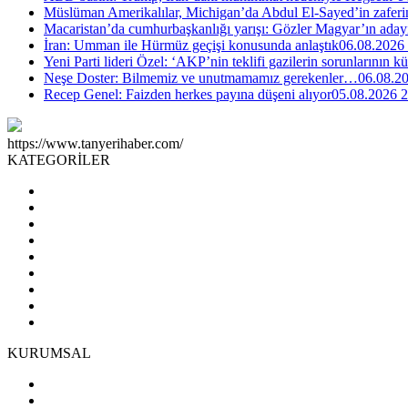
Müslüman Amerikalılar, Michigan’da Abdul El-Sayed’in zaferin
Macaristan’da cumhurbaşkanlığı yarışı: Gözler Magyar’ın aday
İran: Umman ile Hürmüz geçişi konusunda anlaştık
06.08.2026
Yeni Parti lideri Özel: ‘AKP’nin teklifi gazilerin sorunlarının 
Neşe Doster: Bilmemiz ve unutmamamız gerekenler…
06.08.2
Recep Genel: Faizden herkes payına düşeni alıyor
05.08.2026 2
https://www.tanyerihaber.com/
KATEGORİLER
KURUMSAL