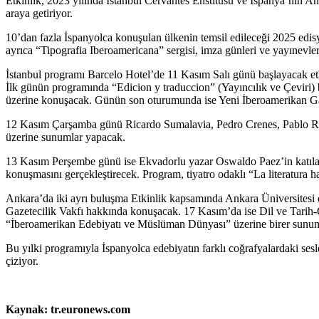
Etkinlik, 2023 yılında İstanbul Cervantes Enstitüsü ve İspanya’nın Ank
araya getiriyor.
10’dan fazla İspanyolca konuşulan ülkenin temsil edileceği 2025 edisy
ayrıca “Tipografia Iberoamericana” sergisi, imza günleri ve yayınevleri
İstanbul programı Barcelo Hotel’de 11 Kasım Salı günü başlayacak etk
İlk günün programında “Edicion y traduccion” (Yayıncılık ve Çeviri) 
üzerine konuşacak. Günün son oturumunda ise Yeni İberoamerikan Gaze
12 Kasım Çarşamba günü Ricardo Sumalavia, Pedro Crenes, Pablo Rap
üzerine sunumlar yapacak.
13 Kasım Perşembe günü ise Ekvadorlu yazar Oswaldo Paez’in katıla
konuşmasını gerçekleştirecek. Program, tiyatro odaklı “La literatura h
Ankara’da iki ayrı buluşma Etkinlik kapsamında Ankara Üniversitesi 
Gazetecilik Vakfı hakkında konuşacak. 17 Kasım’da ise Dil ve Tarih-
“İberoamerikan Edebiyatı ve Müslüman Dünyası” üzerine birer sunum
Bu yılki programıyla İspanyolca edebiyatın farklı coğrafyalardaki sesle
çiziyor.
Kaynak: tr.euronews.com