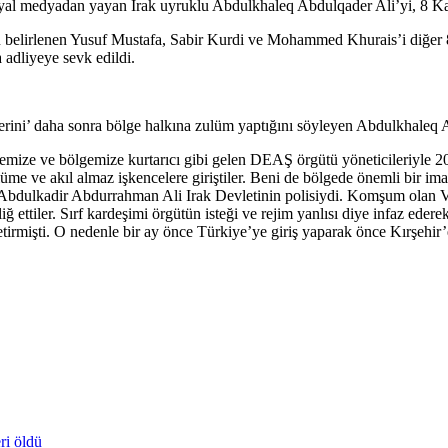
syal medyadan yayan Irak uyruklu Abdulkhaleq Abdulqader Ali’yi, 8 Ka
 belirlenen Yusuf Mustafa, Sabir Kurdi ve Mohammed Khurais’i diğer 8 ö
 adliyeye sevk edildi.
rini’ daha sonra bölge halkına zulüm yaptığını söyleyen Abdulkhaleq Ab
mize ve bölgemize kurtarıcı gibi gelen DEAŞ örgütü yöneticileriyle 2014
lüme ve akıl almaz işkencelere giriştiler. Beni de bölgede önemli bir ima
 Abdulkadir Abdurrahman Ali Irak Devletinin polisiydi. Komşum olan Vel
iğ ettiler. Sırf kardeşimi örgütün isteği ve rejim yanlısı diye infaz e
tirmişti. O nedenle bir ay önce Türkiye’ye giriş yaparak önce Kırşehi