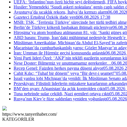
UEFA: ‘Infantino’nun özrü hiçbir şeyi değiştirmedi, FIFA boyk
Husiler: Yemendeki ‘Suudi askeri noktalara’ geniş çaplı saldırı
Avusturya’da sıcaklık rekoru, İtalya’da kırmızı alarm
06.08.202
Gazeteci Ertuğrul Özkök ifade verdi
06.08.2026 17:38
MSB: TSK, ‘Terörsüz Türkiye’ sürecinde her türlü tedbiri al
Berlin’de Türkiye kökenli başbakan ihtimali güçleniyor
06.08.2
Hiroşima’ya atom bombası atılmasının 81. yılı: ‘Sanki güneş g
ABD basını: Trump, İran’daki mühimmat nedeniyle Hegseth’e se
Müslüman Amerikalılar, Michigan’da Abdul El-Sayed’in zaferin
Macaristan’da cumhurbaşkanlığı yarışı: Gözler Magyar’ın aday
İran: Umman ile Hürmüz geçişi konusunda anlaştık
06.08.2026
Yeni Parti lideri Özel: ‘AKP’nin teklifi gazilerin sorunlarının 
Neşe Doster: Bilmemiz ve unutmamamız gerekenler…
06.08.2
Recep Genel: Faizden herkes payına düşeni alıyor
05.08.2026 2
Cahit Kılıç: “Tuhaf bir dönem” veya “Bir devr-i şeamet!”
05.08
İsrail yanlısı lobi Michigan’da yenildi: İlk Müslüman Senato a
Pezeşkiyan: Filistinli liderlerin müzakere kararlarının arkasında
BM’den uyarı: Afganistan’da açlık kontrolden çıktı
05.08.2026 
Tuna nehrinde sular çekildi, Nazi gemileri ortaya çıktı
05.08.20
Rusya’nın Kiev’e füze saldırıları yeniden yoğunlaştı
05.08.2026
https://www.tanyerihaber.com/
KATEGORİLER