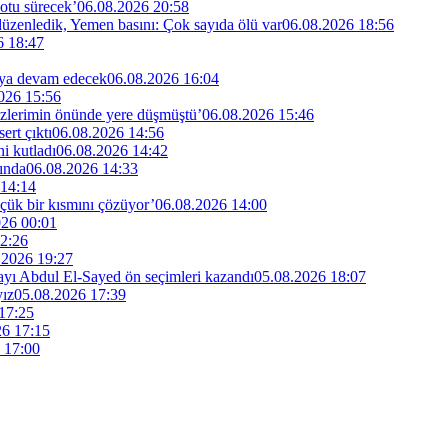
otu sürecek’
06.08.2026 20:58
 düzenledik, Yemen basını: Çok sayıda ölü var
06.08.2026 18:56
6 18:47
maya devam edecek
06.08.2026 16:04
026 15:56
özlerimin önünde yere düşmüştü’
06.08.2026 15:46
rt çıktı
06.08.2026 14:56
i kutladı
06.08.2026 14:42
ında
06.08.2026 14:33
 14:14
küçük bir kısmını çözüyor’
06.08.2026 14:00
026 00:01
2:26
.2026 19:27
dayı Abdul El-Sayed ön seçimleri kazandı
05.08.2026 18:07
yız
05.08.2026 17:39
17:25
26 17:15
 17:00