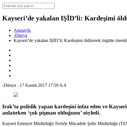
Kayseri’de yakalan IŞİD’li: Kardeşimi öld
Anasayfa
-Dünya
Kayseri’de yakalan IŞİD’li: Kardeşimi öldürerek örgütte önemli
-Dünya
-
17 Kasım 2017 17:59
A
A
Irak’ta polislik yapan kardeşini infaz eden ve Kayser
anlatırken ‘çok pişman olduğunu’ söyledi.
Kayseri Emniyet Müdürlüğü Terörle Mücadele Şube Müdürlüğü (TEM) ek