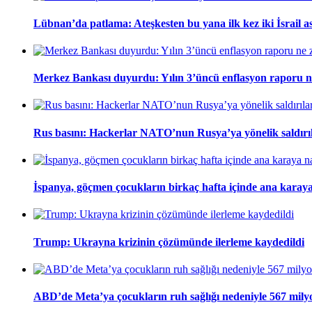
Lübnan’da patlama: Ateşkesten bu yana ilk kez iki İsrail a
Merkez Bankası duyurdu: Yılın 3’üncü enflasyon raporu 
Rus basını: Hackerlar NATO’nun Rusya’ya yönelik saldırıla
İspanya, göçmen çocukların birkaç hafta içinde ana karaya
Trump: Ukrayna krizinin çözümünde ilerleme kaydedildi
ABD’de Meta’ya çocukların ruh sağlığı nedeniyle 567 milyo