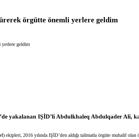
ürerek örgütte önemli yerlere geldim
 yerlere geldim
i’de yakalanan IŞİD’li Abdulkhaleq Abdulqader Ali, kar
ipleri, 2016 yılında IŞİD’den aldığı talimatla örgüte muhalif olan ö