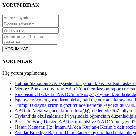
YORUM
BIRAK
YORUM YAP
YORUMLAR
Hiç yorum yapılmamış.
Lübnan’da patlama: Ateşkesten bu yana ilk kez iki İsrail askeri
Merkez Bankası duyurdu: Yılın 3’üncü enflasyon raporu ne za
Rus basını: Hackerlar NATO’nun Rusya’ya yönelik saldırılardak
İspanya, göçmen çocukların birkaç hafta içinde ana karaya nakl
Trump: Ukrayna krizinin çözümünde ilerleme kaydedildi
07.08.
ABD’de Meta’ya çocukların ruh sağlığı nedeniyle 567 milyon do
Tayland’da okul saldırısı: 14 yaşındaki öğrencinin düzenlediği si
Prof. Dr. Barış Doster: ABD ekonomisi ve NATO’nun işlevi
07
Hasan Kanaatlı: Hz. İmam Ali’den Kur’an-ı Kerim’e dair sözle
Avcılar Belediye Başkanı Utku Caner Çaykara hakkında tahliye 