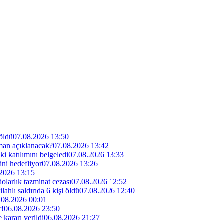
 öldü
07.08.2026 13:50
man açıklanacak?
07.08.2026 13:42
i katılımını belgeledi
07.08.2026 13:33
ini hedefliyor
07.08.2026 13:26
2026 13:15
larlık tazminat cezası
07.08.2026 12:52
lahlı saldırıda 6 kişi öldü
07.08.2026 12:40
.08.2026 00:01
r!
06.08.2026 23:50
kararı verildi
06.08.2026 21:27