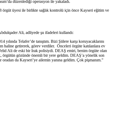
sım’da düzenlediği operasyon ile yakaladı.
rgüt üyesi ile birlikte sağlık kontrolü için önce Kayseri eğitim ve
dulqader Ali, adliyede şu ifadeleri kullandı:
 yılında Telafer’de tanıştım. Bizi Şiilere karşı koruyacaklarını
m haline getirerek, görev verdiler. Önceleri örgüte katılanlara ev
id Ali de eski bir Irak polisiydi. DEAŞ emiri, benim örgüte olan
derek, örgütün gözünde önemli bir yere geldim. DEAŞ’a yönelik son
r’e oradan da Kayseri’ye ailemin yanına geldim. Çok pişmanım.”