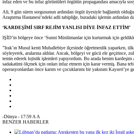
infaz eden ve bu infaz görüntüleri örgütün propagandası amacıyla so
Ali, 9 gün süren sorgusunun ardından örgüt üyesiyle bağlantılı olduğu
Araştırma Hastanesi’ndeki adli tabipliğe, buradaki işlemin ardından da
‘KARDEŞİMİ SIRF REJİM YANLISI DİYE İNFAZ ETTİM’
IŞİD’in bölgeye önce ‘Sunni Müslümanlar için kurtarmak için geldikle
”Irak’ın Musul kenti Muhallebiye ilçesinde öğretmenlik yaparken, ülke
söyleyerek, aralarına aldılar. Ancak, bölgeyi ve gücü ele geçirince, zu
temin ederek lojistik işlemleri yapıyordum. Bu arada benim kardeşim
sadakatimi ölçmek için onları infaz etmem için karar vermiş. Bana tebl
operasyonlardan önce karım ve çocuklarımı bir yakınım Kayseri’ye ge
-Dünya
-
17:59
A
A
BENZER HABERLER