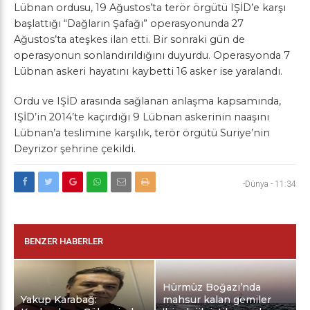
Lübnan ordusu, 19 Ağustos’ta terör örgütü IŞİD’e karşı
başlattığı “Dağların Şafağı” operasyonunda 27
Ağustos’ta ateşkes ilan etti. Bir sonraki gün de
operasyonun sonlandırıldığını duyurdu. Operasyonda 7
Lübnan askeri hayatını kaybetti 16 asker ise yaralandı.
Ordu ve IŞİD arasında sağlanan anlaşma kapsamında,
IŞİD’in 2014’te kaçırdığı 9 Lübnan askerinin naaşını
Lübnan’a teslimine karşılık, terör örgütü Suriye’nin
Deyrizor şehrine çekildi.
-Dünya
-
11:34
BENZER HABERLER
Hürmüz Boğazı’nda
Yakup Karabağ:
mahsur kalan gemiler