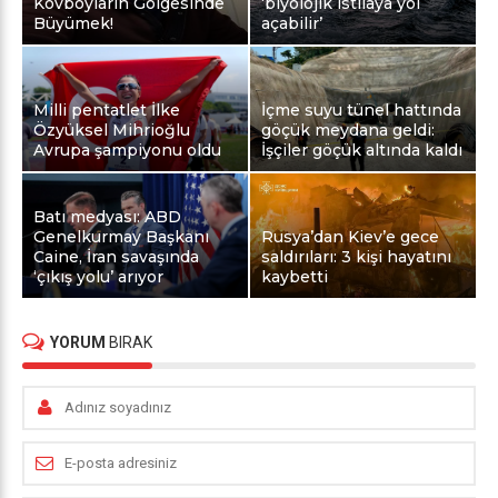
Kovboyların Gölgesinde
‘biyolojik istilaya yol
Büyümek!
açabilir’
Milli pentatlet İlke
İçme suyu tünel hattında
Özyüksel Mihrioğlu
göçük meydana geldi:
Avrupa şampiyonu oldu
İşçiler göçük altında kaldı
Batı medyası: ABD
Genelkurmay Başkanı
Rusya’dan Kiev’e gece
Caine, İran savaşında
saldırıları: 3 kişi hayatını
‘çıkış yolu’ arıyor
kaybetti
YORUM
BIRAK