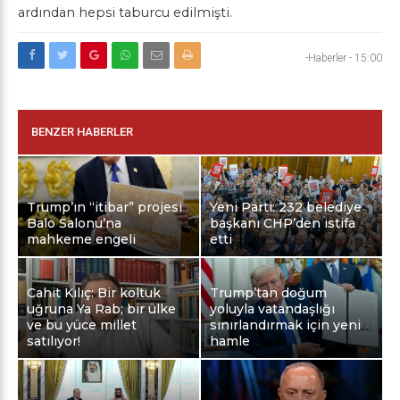
ardından hepsi taburcu edilmişti.
-Haberler
-
15:00
BENZER HABERLER
Trump’ın “itibar” projesi
Yeni Parti: 232 belediye
Balo Salonu’na
başkanı CHP’den istifa
mahkeme engeli
etti
Cahit Kılıç: Bir koltuk
Trump’tan doğum
uğruna Ya Rab; bir ülke
yoluyla vatandaşlığı
ve bu yüce millet
sınırlandırmak için yeni
satılıyor!
hamle