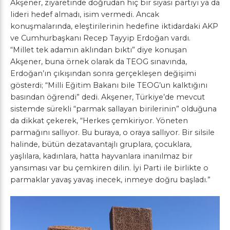
Akşener, ziyaretinde doğrudan hiç bir siyasi partiyi ya da
lideri hedef almadı, isim vermedi. Ancak
konuşmalarında, eleştirilerinin hedefine iktidardaki AKP
ve Cumhurbaşkanı Recep Tayyip Erdoğan vardı.
“Millet tek adamın aklından bıktı” diye konuşan
Akşener, buna örnek olarak da TEOG sınavında,
Erdoğan’ın çıkışından sonra gerçekleşen değişimi
gösterdi; “Milli Eğitim Bakanı bile TEOG’un kalktığını
basından öğrendi” dedi. Akşener, Türkiye’de mevcut
sistemde sürekli “parmak sallayan birilerinin” olduğuna
da dikkat çekerek, “Herkes çemkiriyor. Yöneten
parmağını sallıyor. Bu buraya, o oraya sallıyor. Bir silsile
halinde, bütün dezatavantajlı gruplara, çocuklara,
yaşlılara, kadınlara, hatta hayvanlara inanılmaz bir
yansıması var bu çemkiren dilin. İyi Parti ile birlikte o
parmaklar yavaş yavaş inecek, inmeye doğru başladı.”