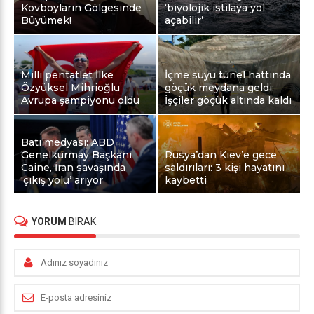
Kovboyların Gölgesinde
‘biyolojik istilaya yol
Büyümek!
açabilir’
Milli pentatlet İlke
İçme suyu tünel hattında
Özyüksel Mihrioğlu
göçük meydana geldi:
Avrupa şampiyonu oldu
İşçiler göçük altında kaldı
Batı medyası: ABD
Genelkurmay Başkanı
Rusya’dan Kiev’e gece
Caine, İran savaşında
saldırıları: 3 kişi hayatını
‘çıkış yolu’ arıyor
kaybetti
YORUM
BIRAK