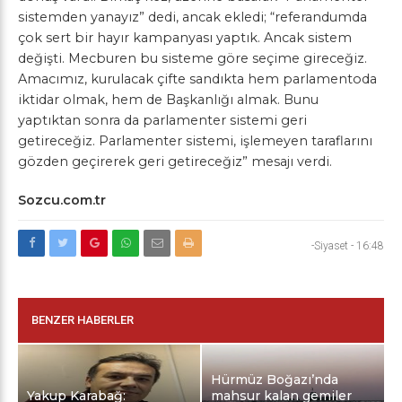
sistemden yanayız” dedi, ancak ekledi; “referandumda
çok sert bir hayır kampanyası yaptık. Ancak sistem
değişti. Mecburen bu sisteme göre seçime gireceğiz.
Amacımız, kurulacak çifte sandıkta hem parlamentoda
iktidar olmak, hem de Başkanlığı almak. Bunu
yaptıktan sonra da parlamenter sistemi geri
getireceğiz. Parlamenter sistemi, işlemeyen taraflarını
gözden geçirerek geri getireceğiz” mesajı verdi.
Sozcu.com.tr
-Siyaset
-
16:48
BENZER HABERLER
Hürmüz Boğazı’nda
Yakup Karabağ:
mahsur kalan gemiler