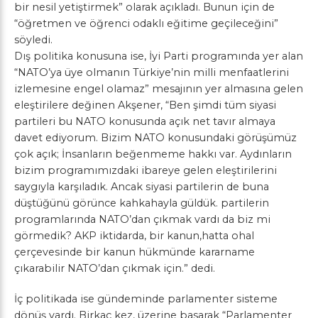
bir nesil yetiştirmek” olarak açıkladı. Bunun için de
“öğretmen ve öğrenci odaklı eğitime geçileceğini”
söyledi.
Dış politika konusuna ise, İyi Parti programında yer alan
“NATO’ya üye olmanın Türkiye’nin milli menfaatlerini
izlemesine engel olamaz” mesajının yer almasına gelen
eleştirilere değinen Akşener, “Ben şimdi tüm siyasi
partileri bu NATO konusunda açık net tavır almaya
davet ediyorum. Bizim NATO konusundaki görüşümüz
çok açık; İnsanların beğenmeme hakkı var. Aydınların
bizim programımızdaki ibareye gelen eleştirilerini
saygıyla karşıladık. Ancak siyasi partilerin de buna
düştüğünü görünce kahkahayla güldük. partilerin
programlarında NATO’dan çıkmak vardı da biz mi
görmedik? AKP iktidarda, bir kanun,hatta ohal
çerçevesinde bir kanun hükmünde kararname
çıkarabilir NATO’dan çıkmak için.” dedi.
İç politikada ise gündeminde parlamenter sisteme
dönüş vardı. Birkaç kez, üzerine basarak “Parlamenter