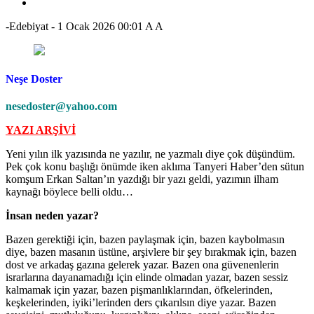
-Edebiyat
-
1 Ocak 2026 00:01
A
A
Neşe Doster
nesedoster@yahoo.com
YAZI ARŞİVİ
Yeni yılın ilk yazısında ne yazılır, ne yazmalı diye çok düşündüm.
Pek çok konu başlığı önümde iken aklıma Tanyeri Haber’den sütun
komşum Erkan Saltan’ın yazdığı bir yazı geldi, yazımın ilham
kaynağı böylece belli oldu…
İnsan neden yazar?
Bazen gerektiği için, bazen paylaşmak için, bazen kaybolmasın
diye, bazen masanın üstüne, arşivlere bir şey bırakmak için, bazen
dost ve arkadaş gazına gelerek yazar. Bazen ona güvenenlerin
israrlarına dayanamadığı için elinde olmadan yazar, bazen sessiz
kalmamak için yazar, bazen pişmanlıklarından, öfkelerinden,
keşkelerinden, iyiki’lerinden ders çıkarılsın diye yazar. Bazen