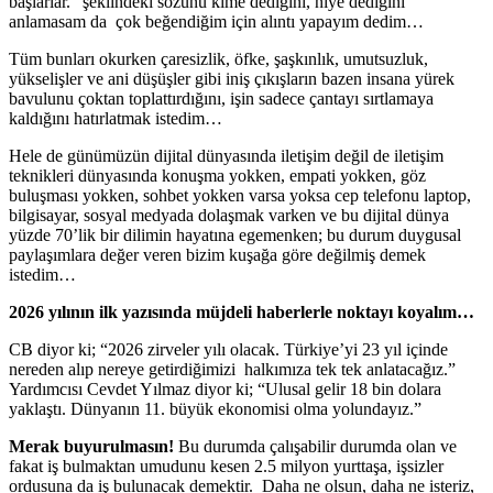
başlarlar.” şeklindeki sözünü kime dediğini, niye dediğini
anlamasam da çok beğendiğim için alıntı yapayım dedim…
Tüm bunları okurken çaresizlik, öfke, şaşkınlık, umutsuzluk,
yükselişler ve ani düşüşler gibi iniş çıkışların bazen insana yürek
bavulunu çoktan toplattırdığını, işin sadece çantayı sırtlamaya
kaldığını hatırlatmak istedim…
Hele de günümüzün dijital dünyasında iletişim değil de iletişim
teknikleri dünyasında konuşma yokken, empati yokken, göz
buluşması yokken, sohbet yokken varsa yoksa cep telefonu laptop,
bilgisayar, sosyal medyada dolaşmak varken ve bu dijital dünya
yüzde 70’lik bir dilimin hayatına egemenken; bu durum duygusal
paylaşımlara değer veren bizim kuşağa göre değilmiş demek
istedim…
2026 yılının ilk yazısında müjdeli haberlerle noktayı koyalım…
CB diyor ki; “2026 zirveler yılı olacak. Türkiye’yi 23 yıl içinde
nereden alıp nereye getirdiğimizi halkımıza tek tek anlatacağız.”
Yardımcısı Cevdet Yılmaz diyor ki; “Ulusal gelir 18 bin dolara
yaklaştı. Dünyanın 11. büyük ekonomisi olma yolundayız.”
Merak buyurulmasın!
Bu durumda çalışabilir durumda olan ve
fakat iş bulmaktan umudunu kesen 2.5 milyon yurttaşa, işsizler
ordusuna da iş bulunacak demektir. Daha ne olsun, daha ne isteriz,