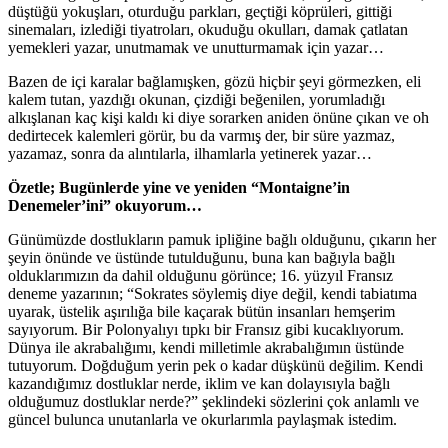
düştüğü yokuşları, oturduğu parkları, geçtiği köprüleri, gittiği
sinemaları, izlediği tiyatroları, okuduğu okulları, damak çatlatan
yemekleri yazar, unutmamak ve unutturmamak için yazar…
Bazen de içi karalar bağlamışken, gözü hiçbir şeyi görmezken, eli
kalem tutan, yazdığı okunan, çizdiği beğenilen, yorumladığı
alkışlanan kaç kişi kaldı ki diye sorarken aniden önüne çıkan ve oh
dedirtecek kalemleri görür, bu da varmış der, bir süre yazmaz,
yazamaz, sonra da alıntılarla, ilhamlarla yetinerek yazar…
Özetle; Bugünlerde yine ve yeniden “Montaigne’in
Denemeler’ini” okuyorum…
Günümüzde dostlukların pamuk ipliğine bağlı olduğunu, çıkarın her
şeyin önünde ve üstünde tutulduğunu, buna kan bağıyla bağlı
olduklarımızın da dahil olduğunu görünce; 16. yüzyıl Fransız
deneme yazarının; “Sokrates söylemiş diye değil, kendi tabiatıma
uyarak, üstelik aşırılığa bile kaçarak bütün insanları hemşerim
sayıyorum. Bir Polonyalıyı tıpkı bir Fransız gibi kucaklıyorum.
Dünya ile akrabalığımı, kendi milletimle akrabalığımın üstünde
tutuyorum. Doğduğum yerin pek o kadar düşkünü değilim. Kendi
kazandığımız dostluklar nerde, iklim ve kan dolayısıyla bağlı
olduğumuz dostluklar nerde?” şeklindeki sözlerini çok anlamlı ve
güncel bulunca unutanlarla ve okurlarımla paylaşmak istedim.