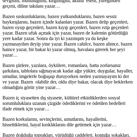
sevgisini, mutluluğunu, kırgınlığını, aklına eseni, yüreğinden
geçeni, diline takılanı yazar…
Bazen suskunluklarını, bazen yutkunduklarını, bazen sessiz
haykırışlarını, bazen içinde kalanları yazar. Bazen delip geçenleri,
bazen oyup geçenleri, bazen kıyıp geçenleri, bazen ezip geçenleri
yazar. Bazen ufuk açmak için yazar, bazen de kalemin götürdüğü
yere kadar yazar. Sonra da iyi ki yazmışım ya da keşke
yazmasaydım deyip yine yazar. Bazen cahilce, bazen alimce, bazen
haince yazar, bir bakar ki yazar olmuş, havalara girerek her şeyi
yazar…
Bazen şiirlere, yazılara, öykülere, romanlara, hatta zorlarsanız
şarkılara, tablolara sığmayacak kadar ağır yükler, duygular, hayaller,
umutlar, imgelerle boğuşup duruyorken neden yazmayayım ki der
ve yazar. Bazen olabilir der, oldu diye bakar, olacak diye beklerken
olmadığını görür yine yazar…
Bazen iç siyasetten dış siyasete, kültürel etkinliklerden sosyal
sorumluluklara uzanan çizgide ödediklerini ve ödetilen bedelleri
ifade etmek için yazar…
Bazen korkularını, sevinçlerini, umutlarını, hayallerini,
hissettiklerini, hayal kırıklıklarını dile getirmek için yazar…
Bazen doğduğu toprakları, yürüdüğü caddeleri, koştuğu sokakları,