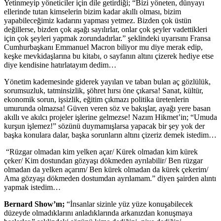
Yetinmeyip yöneticiler için dile getirdiği; “Bizi yöneten, dünyayı
ellerinde tutan kimselerin bizim kadar akıllı olması, bizim
yapabileceğimiz kadarını yapması yetmez. Bizden çok üstün
değillerse, bizden çok aşağı sayılırlar, onlar çok şeyler vadettikleri
için çok şeyleri yapmak zorundadırlar.” şeklindeki uyarısını Fransa
Cumhurbaşkanı Emmanuel Macron biliyor mu diye merak edip,
keşke mevkidaşlarına bu kitabı, o sayfanın altını çizerek hediye etse
diye kendisine hatırlatayım dedim…
Yönetim kademesinde giderek yayılan ve taban bulan aç gözlülük,
sorumsuzluk, tatminsizlik, şöhret hırsı öne çıkarsa! Sanat, kültür,
ekonomik sorun, işsizlik, eğitim çıkmazı politika üretenlerin
umurunda olmazsa! Güven veren söz ve bakışlar, ayağı yere basan
akıllı ve akılcı projeler işlerine gelmezse! Nazım Hikmet’in; “Umuda
kurşun işlemez!” sözünü duymamışlarsa yapacak bir şey yok der
başka konulara dalar, başka sorunların altını çizeriz demek istedim…
“Rüzgar olmadan kim yelken açar/ Kürek olmadan kim kürek
çeker/ Kim dostundan gözyaşı dökmeden ayrılabilir/ Ben rüzgar
olmadan da yelken açarım/ Ben kürek olmadan da kürek çekerim/
Ama gözyaşı dökmeden dostumdan ayrılamam.” diyen şairden alıntı
yapmak istedim…
Bernard Show’ın;
“İnsanlar sizinle yüz yüze konuşabilecek
düzeyde olmadıklarını anladıklarında arkanızdan konuşmaya