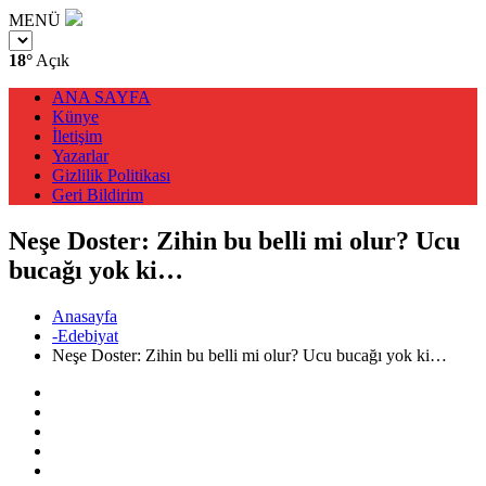
MENÜ
18°
Açık
ANA SAYFA
Künye
İletişim
Yazarlar
Gizlilik Politikası
Geri Bildirim
Neşe Doster: Zihin bu belli mi olur? Ucu
bucağı yok ki…
Anasayfa
-Edebiyat
Neşe Doster: Zihin bu belli mi olur? Ucu bucağı yok ki…