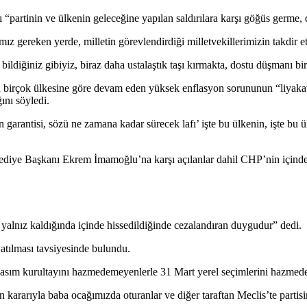
 “partinin ve ülkenin geleceğine yapılan saldırılara karşı göğüs germe,
mız gereken yerde, milletin görevlendirdiği milletvekillerimizin takdir 
ğiniz gibiyiz, biraz daha ustalaştık taşı kırmakta, dostu düşmanı birb
ın birçok ülkesine göre devam eden yüksek enflasyon sorununun “liyakat
ını söyledi.
 garantisi, sözü ne zamana kadar sürecek lafı’ işte bu ülkenin, işte bu 
iye Başkanı Ekrem İmamoğlu’na karşı açılanlar dahil CHP’nin içinde o
alnız kaldığında içinde hissedildiğinde cezalandıran duygudur” dedi.
atılması tavsiyesinde bulundu.
sım kurultayını hazmedemeyenlerle 31 Mart yerel seçimlerini hazmedemey
kararıyla baba ocağımızda oturanlar ve diğer taraftan Meclis’te partisi