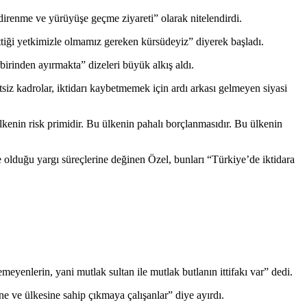
 direnme ve yürüyüşe geçme ziyareti” olarak nitelendirdi.
ettiği yetkimizle olmamız gereken kürsüdeyiz” diyerek başladı.
irinden ayırmakta” dizeleri büyük alkış aldı.
siz kadrolar, iktidarı kaybetmemek için ardı arkası gelmeyen siyasi
ülkenin risk primidir. Bu ülkenin pahalı borçlanmasıdır. Bu ülkenin
lduğu yargı süreçlerine değinen Özel, bunları “Türkiye’de iktidara
enlerin, yani mutlak sultan ile mutlak butlanın ittifakı var” dedi.
ne ve ülkesine sahip çıkmaya çalışanlar” diye ayırdı.