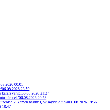
.08.2026 00:01
r!
06.08.2026 23:50
kararı verildi
06.08.2026 21:27
otu sürecek’
06.08.2026 20:58
 düzenledik, Yemen basını: Çok sayıda ölü var
06.08.2026 18:56
6 18:47