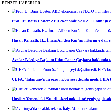
BENZER HABERLER
Prof. Dr. Barış Doster: ABD ekonomisi ve NATO’nun işlev
Hasan Kanaatlı: Hz. İmam Ali’den Kur’an-ı Kerim’e dair s
Avcılar Belediye Başkanı Utku Caner Çaykara hakkında tah
UEFA: ‘Infantino’nun özrü hiçbir şeyi değiştirmedi, FIFA
Husiler: Yemendeki ‘Suudi askeri noktalara’ geniş çaplı sal