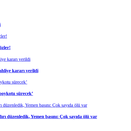
i
özler!
liye kararı verildi
 boykotu sürecek’
dırı düzenledik, Yemen basını: Çok sayıda ölü var