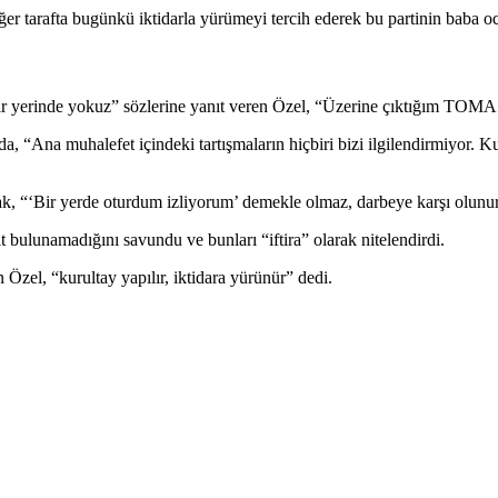
arafta bugünkü iktidarla yürümeyi tercih ederek bu partinin baba ocağ
yerinde yokuz” sözlerine yanıt veren Özel, “Üzerine çıktığım TOMA v
, “Ana muhalefet içindeki tartışmaların hiçbiri bizi ilgilendirmiyor. 
k, “‘Bir yerde oturdum izliyorum’ demekle olmaz, darbeye karşı olunur
t bulunamadığını savundu ve bunları “iftira” olarak nitelendirdi.
 Özel, “kurultay yapılır, iktidara yürünür” dedi.