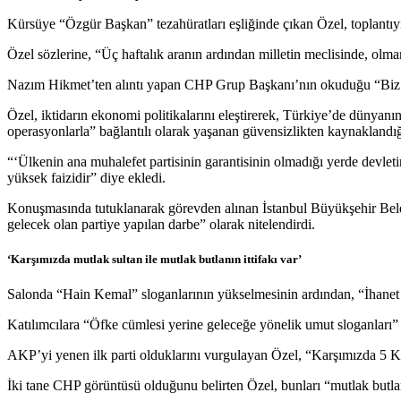
Kürsüye “Özgür Başkan” tezahüratları eşliğinde çıkan Özel, toplantıyı
Özel sözlerine, “Üç haftalık aranın ardından milletin meclisinde, olma
Nazım Hikmet’ten alıntı yapan CHP Grup Başkanı’nın okuduğu “Biz bildi
Özel, iktidarın ekonomi politikalarını eleştirerek, Türkiye’de dünyan
operasyonlarla” bağlantılı olarak yaşanan güvensizlikten kaynaklandığ
“‘Ülkenin ana muhalefet partisinin garantisinin olmadığı yerde devletin
yüksek faizidir” diye ekledi.
Konuşmasında tutuklanarak görevden alınan İstanbul Büyükşehir Beled
gelecek olan partiye yapılan darbe” olarak nitelendirdi.
‘Karşımızda mutlak sultan ile mutlak butlanın ittifakı var’
Salonda “Hain Kemal” sloganlarının yükselmesinin ardından, “İhanet y
Katılımcılara “Öfke cümlesi yerine geleceğe yönelik umut sloganları” 
AKP’yi yenen ilk parti olduklarını vurgulayan Özel, “Karşımızda 5 Ka
İki tane CHP görüntüsü olduğunu belirten Özel, bunları “mutlak butlan 