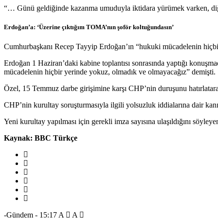
“… Günü geldiğinde kazanma umuduyla iktidara yürümek varken, diğer t
Erdoğan’a: ‘Üzerine çıktığım TOMA’nın şoför koltuğundasın’
Cumhurbaşkanı Recep Tayyip Erdoğan’ın “hukuki mücadelenin hiçbir 
Erdoğan 1 Haziran’daki kabine toplantısı sonrasında yaptığı konuşmada
mücadelenin hiçbir yerinde yokuz, olmadık ve olmayacağız” demişti.
Özel, 15 Temmuz darbe girişimine karşı CHP’nin duruşunu hatırlatara
CHP’nin kurultay soruşturmasıyla ilgili yolsuzluk iddialarına dair kanı
Yeni kurultay yapılması için gerekli imza sayısına ulaşıldığını söyleyen
Kaynak: BBC Türkçe
-Gündem
-
15:17
A
A