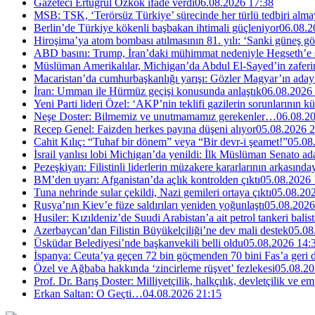
Gazeteci Ertuğrul Özkök ifade verdi
06.08.2026 17:38
MSB: TSK, ‘Terörsüz Türkiye’ sürecinde her türlü tedbiri al
Berlin’de Türkiye kökenli başbakan ihtimali güçleniyor
06.08.2
Hiroşima’ya atom bombası atılmasının 81. yılı: ‘Sanki güneş g
ABD basını: Trump, İran’daki mühimmat nedeniyle Hegseth’e se
Müslüman Amerikalılar, Michigan’da Abdul El-Sayed’in zaferin
Macaristan’da cumhurbaşkanlığı yarışı: Gözler Magyar’ın aday
İran: Umman ile Hürmüz geçişi konusunda anlaştık
06.08.2026
Yeni Parti lideri Özel: ‘AKP’nin teklifi gazilerin sorunlarının 
Neşe Doster: Bilmemiz ve unutmamamız gerekenler…
06.08.2
Recep Genel: Faizden herkes payına düşeni alıyor
05.08.2026 2
Cahit Kılıç: “Tuhaf bir dönem” veya “Bir devr-i şeamet!”
05.08
İsrail yanlısı lobi Michigan’da yenildi: İlk Müslüman Senato a
Pezeşkiyan: Filistinli liderlerin müzakere kararlarının arkasında
BM’den uyarı: Afganistan’da açlık kontrolden çıktı
05.08.2026 
Tuna nehrinde sular çekildi, Nazi gemileri ortaya çıktı
05.08.20
Rusya’nın Kiev’e füze saldırıları yeniden yoğunlaştı
05.08.2026
Husiler: Kızıldeniz’de Suudi Arabistan’a ait petrol tankeri balist
Azerbaycan’dan Filistin Büyükelçiliği’ne dev mali destek
05.08
Üsküdar Belediyesi’nde başkanvekili belli oldu
05.08.2026 14:
İspanya: Ceuta’ya geçen 72 bin göçmenden 70 bini Fas’a geri
Özel ve Ağbaba hakkında ‘zincirleme rüşvet’ fezlekesi
05.08.20
Prof. Dr. Barış Doster: Milliyetçilik, halkçılık, devletçilik ve
Erkan Saltan: O Geçti…
04.08.2026 21:15