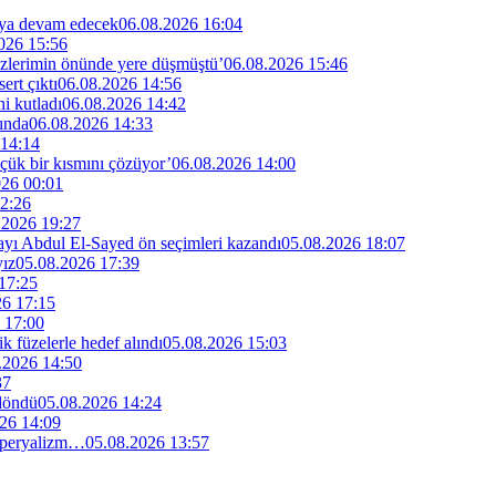
maya devam edecek
06.08.2026 16:04
026 15:56
özlerimin önünde yere düşmüştü’
06.08.2026 15:46
rt çıktı
06.08.2026 14:56
i kutladı
06.08.2026 14:42
ında
06.08.2026 14:33
 14:14
küçük bir kısmını çözüyor’
06.08.2026 14:00
026 00:01
2:26
.2026 19:27
dayı Abdul El-Sayed ön seçimleri kazandı
05.08.2026 18:07
yız
05.08.2026 17:39
17:25
26 17:15
 17:00
ik füzelerle hedef alındı
05.08.2026 15:03
.2026 14:50
37
 döndü
05.08.2026 14:24
26 14:09
 emperyalizm…
05.08.2026 13:57