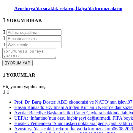
Avusturya’da sıcaklık rekoru, İtalya’da kırmızı alarm
YORUM
BIRAK
YORUM YAP
YORUMLAR
Hiç yorum yapılmamış.
Prof. Dr. Barış Doster: ABD ekonomisi ve NATO’nun işlevi
07
Hasan Kanaatlı: Hz. İmam Ali’den Kur’an-ı Kerim’e dair sözle
Avcılar Belediye Başkanı Utku Caner Çaykara hakkında tahliye 
UEFA: ‘Infantino’nun özrü hiçbir şeyi değiştirmedi, FIFA boyk
Husiler: Yemendeki ‘Suudi askeri noktalara’ geniş çaplı saldırı
Avusturya’da sıcaklık rekoru, İtalya’da kırmızı alarm
06.08.202