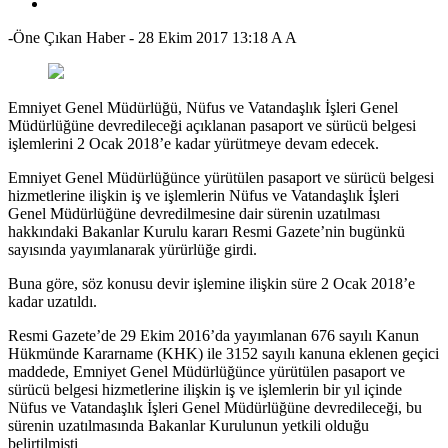
-Öne Çıkan Haber
-
28 Ekim 2017 13:18
A
A
Emniyet Genel Müdürlüğü, Nüfus ve Vatandaşlık İşleri Genel
Müdürlüğüne devredileceği açıklanan pasaport ve sürücü belgesi
işlemlerini 2 Ocak 2018’e kadar yürütmeye devam edecek.
Emniyet Genel Müdürlüğünce yürütülen pasaport ve sürücü belgesi
hizmetlerine ilişkin iş ve işlemlerin Nüfus ve Vatandaşlık İşleri
Genel Müdürlüğüne devredilmesine dair sürenin uzatılması
hakkındaki Bakanlar Kurulu kararı Resmi Gazete’nin bugünkü
sayısında yayımlanarak yürürlüğe girdi.
Buna göre, söz konusu devir işlemine ilişkin süre 2 Ocak 2018’e
kadar uzatıldı.
Resmi Gazete’de 29 Ekim 2016’da yayımlanan 676 sayılı Kanun
Hükmünde Kararname (KHK) ile 3152 sayılı kanuna eklenen geçici
maddede, Emniyet Genel Müdürlüğünce yürütülen pasaport ve
sürücü belgesi hizmetlerine ilişkin iş ve işlemlerin bir yıl içinde
Nüfus ve Vatandaşlık İşleri Genel Müdürlüğüne devredileceği, bu
sürenin uzatılmasında Bakanlar Kurulunun yetkili olduğu
belirtilmişti