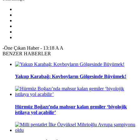
-Öne Çıkan Haber
-
13:18
A
A
BENZER HABERLER
Yakup Karabağ: Kovboyların Gölgesinde Büyümek!
Hürmüz Boğazı’nda mahsur kalan gemiler ‘biyolojik
istilaya yol açabilir’