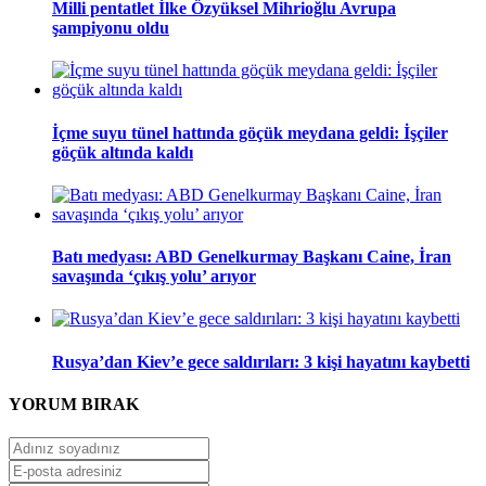
Milli pentatlet İlke Özyüksel Mihrioğlu Avrupa
şampiyonu oldu
İçme suyu tünel hattında göçük meydana geldi: İşçiler
göçük altında kaldı
Batı medyası: ABD Genelkurmay Başkanı Caine, İran
savaşında ‘çıkış yolu’ arıyor
Rusya’dan Kiev’e gece saldırıları: 3 kişi hayatını kaybetti
YORUM
BIRAK