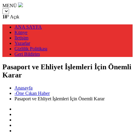
MENÜ
18°
Açık
ANA SAYFA
Künye
İletişim
Yazarlar
Gizlilik Politikası
Geri Bildirim
Pasaport ve Ehliyet İşlemleri İçin Önemli
Karar
Anasayfa
-Öne Çıkan Haber
Pasaport ve Ehliyet İşlemleri İçin Önemli Karar