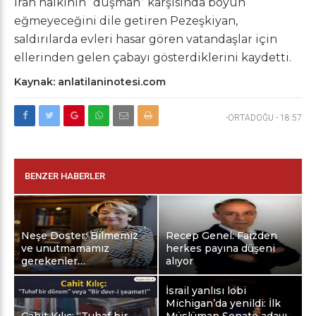
İran halkının “düşman” karşısında boyun
eğmeyeceğini dile getiren Pezeşkiyan,
saldırılarda evleri hasar gören vatandaşlar için
ellerinden gelen çabayı gösterdiklerini kaydetti.
Kaynak: anlatilaninotesi.com
-ORTADOĞU
-
18:57
BENZER HABERLER
Neşe Doster: Bilmemiz
Recep Genel: Faizden
ve unutmamamız
herkes payına düşeni
gerekenler…
alıyor
İsrail yanlısı lobi
Michigan’da yenildi: İlk
Cahit Kılıç: “Tuhaf bir
Müslüman Senato adayı