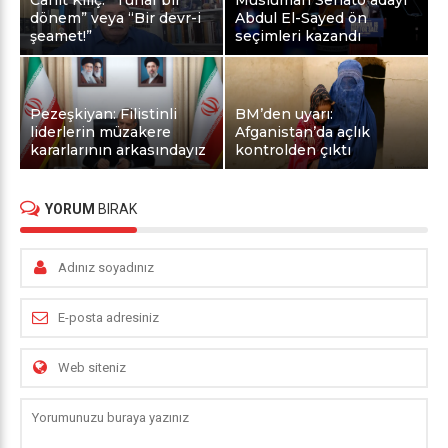
dönem” veya “Bir devr-i
Abdul El-Sayed ön
şeamet!”
seçimleri kazandı
Pezeşkiyan: Filistinli
BM’den uyarı:
liderlerin müzakere
Afganistan’da açlık
kararlarının arkasındayız
kontrolden çıktı
YORUM
BIRAK