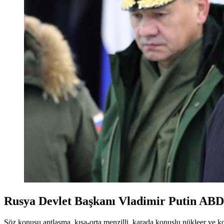
Rusya Devlet Başkanı Vladimir Putin ABD’y
Söz konusu antlaşma, kısa-orta menzilli, karada konuşlu nükleer ve kon