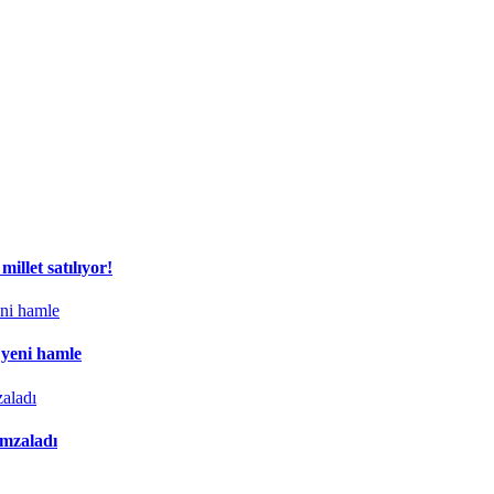
illet satılıyor!
 yeni hamle
imzaladı