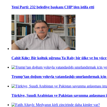
Yeni Parti: 232 belediye başkanı CHP’den istifa etti
Cahit Kılıç: Bir koltuk uğruna Ya Rab; bir ülke ve bu yüce m
Trump’tan doğum yoluyla vatandaşlığı sınırlandırmak için
Türkiye, Suudi Arabistan ve Pakistan savunma anlaşması 