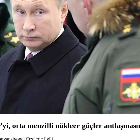
i, orta menzilli nükleer güçler antlaşması
vansiyonel füzelerle ilgili.