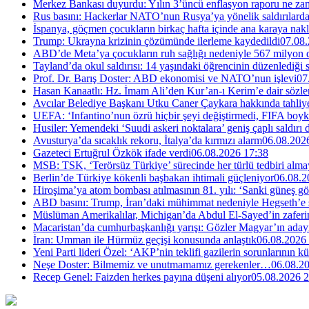
Merkez Bankası duyurdu: Yılın 3’üncü enflasyon raporu ne za
Rus basını: Hackerlar NATO’nun Rusya’ya yönelik saldırılardak
İspanya, göçmen çocukların birkaç hafta içinde ana karaya nakl
Trump: Ukrayna krizinin çözümünde ilerleme kaydedildi
07.08.
ABD’de Meta’ya çocukların ruh sağlığı nedeniyle 567 milyon do
Tayland’da okul saldırısı: 14 yaşındaki öğrencinin düzenlediği si
Prof. Dr. Barış Doster: ABD ekonomisi ve NATO’nun işlevi
07
Hasan Kanaatlı: Hz. İmam Ali’den Kur’an-ı Kerim’e dair sözle
Avcılar Belediye Başkanı Utku Caner Çaykara hakkında tahliye 
UEFA: ‘Infantino’nun özrü hiçbir şeyi değiştirmedi, FIFA boyk
Husiler: Yemendeki ‘Suudi askeri noktalara’ geniş çaplı saldırı
Avusturya’da sıcaklık rekoru, İtalya’da kırmızı alarm
06.08.202
Gazeteci Ertuğrul Özkök ifade verdi
06.08.2026 17:38
MSB: TSK, ‘Terörsüz Türkiye’ sürecinde her türlü tedbiri al
Berlin’de Türkiye kökenli başbakan ihtimali güçleniyor
06.08.2
Hiroşima’ya atom bombası atılmasının 81. yılı: ‘Sanki güneş g
ABD basını: Trump, İran’daki mühimmat nedeniyle Hegseth’e se
Müslüman Amerikalılar, Michigan’da Abdul El-Sayed’in zaferin
Macaristan’da cumhurbaşkanlığı yarışı: Gözler Magyar’ın aday
İran: Umman ile Hürmüz geçişi konusunda anlaştık
06.08.2026
Yeni Parti lideri Özel: ‘AKP’nin teklifi gazilerin sorunlarının 
Neşe Doster: Bilmemiz ve unutmamamız gerekenler…
06.08.2
Recep Genel: Faizden herkes payına düşeni alıyor
05.08.2026 2