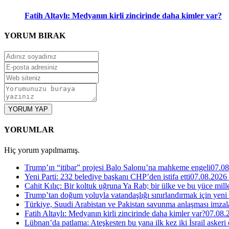
Fatih Altaylı: Medyanın kirli zincirinde daha kimler var?
YORUM
BIRAK
YORUM YAP
YORUMLAR
Hiç yorum yapılmamış.
Trump’ın “itibar” projesi Balo Salonu’na mahkeme engeli
07.08
Yeni Parti: 232 belediye başkanı CHP’den istifa etti
07.08.2026
Cahit Kılıç: Bir koltuk uğruna Ya Rab; bir ülke ve bu yüce millet
Trump’tan doğum yoluyla vatandaşlığı sınırlandırmak için yeni
Türkiye, Suudi Arabistan ve Pakistan savunma anlaşması imzal
Fatih Altaylı: Medyanın kirli zincirinde daha kimler var?
07.08.
Lübnan’da patlama: Ateşkesten bu yana ilk kez iki İsrail askeri