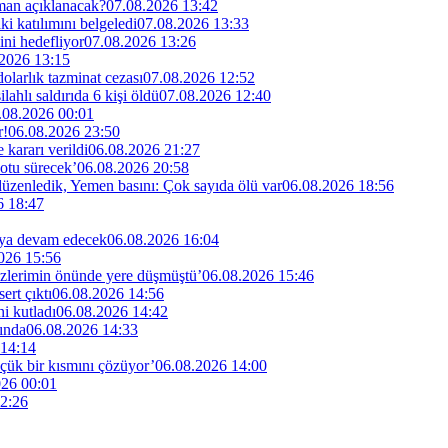
man açıklanacak?
07.08.2026 13:42
i katılımını belgeledi
07.08.2026 13:33
ini hedefliyor
07.08.2026 13:26
2026 13:15
larlık tazminat cezası
07.08.2026 12:52
lahlı saldırıda 6 kişi öldü
07.08.2026 12:40
.08.2026 00:01
r!
06.08.2026 23:50
kararı verildi
06.08.2026 21:27
otu sürecek’
06.08.2026 20:58
 düzenledik, Yemen basını: Çok sayıda ölü var
06.08.2026 18:56
6 18:47
maya devam edecek
06.08.2026 16:04
026 15:56
özlerimin önünde yere düşmüştü’
06.08.2026 15:46
rt çıktı
06.08.2026 14:56
i kutladı
06.08.2026 14:42
ında
06.08.2026 14:33
 14:14
küçük bir kısmını çözüyor’
06.08.2026 14:00
026 00:01
2:26