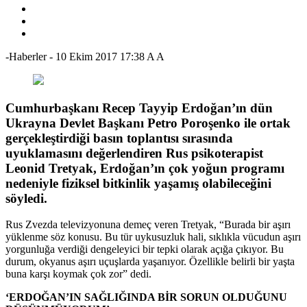
-Haberler
-
10 Ekim 2017 17:38
A
A
Cumhurbaşkanı Recep Tayyip Erdoğan’ın dün
Ukrayna Devlet Başkanı Petro Poroşenko ile ortak
gerçekleştirdiği basın toplantısı sırasında
uyuklamasını değerlendiren Rus psikoterapist
Leonid Tretyak, Erdoğan’ın çok yoğun programı
nedeniyle fiziksel bitkinlik yaşamış olabileceğini
söyledi.
Rus Zvezda televizyonuna demeç veren Tretyak, “Burada bir aşırı
yüklenme söz konusu. Bu tür uykusuzluk hali, sıklıkla vücudun aşırı
yorgunluğa verdiği dengeleyici bir tepki olarak açığa çıkıyor. Bu
durum, okyanus aşırı uçuşlarda yaşanıyor. Özellikle belirli bir yaşta
buna karşı koymak çok zor” dedi.
‘ERDOĞAN’IN SAĞLIĞINDA BİR SORUN OLDUĞUNU