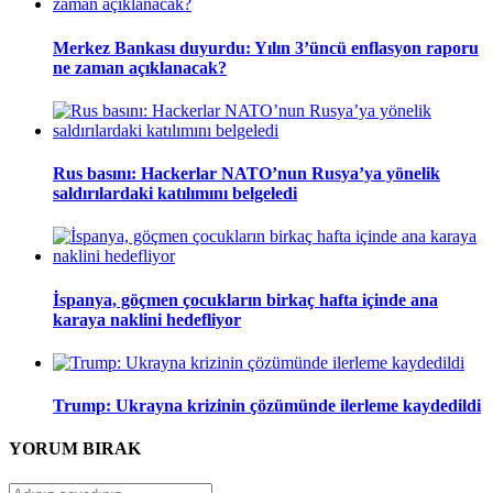
Merkez Bankası duyurdu: Yılın 3’üncü enflasyon raporu
ne zaman açıklanacak?
Rus basını: Hackerlar NATO’nun Rusya’ya yönelik
saldırılardaki katılımını belgeledi
İspanya, göçmen çocukların birkaç hafta içinde ana
karaya naklini hedefliyor
Trump: Ukrayna krizinin çözümünde ilerleme kaydedildi
YORUM
BIRAK