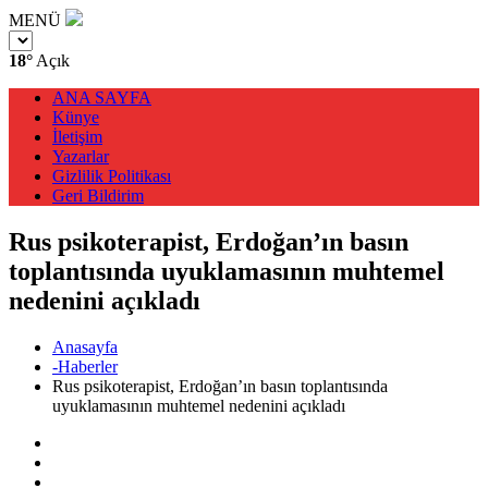
MENÜ
18°
Açık
ANA SAYFA
Künye
İletişim
Yazarlar
Gizlilik Politikası
Geri Bildirim
Rus psikoterapist, Erdoğan’ın basın
toplantısında uyuklamasının muhtemel
nedenini açıkladı
Anasayfa
-Haberler
Rus psikoterapist, Erdoğan’ın basın toplantısında
uyuklamasının muhtemel nedenini açıkladı