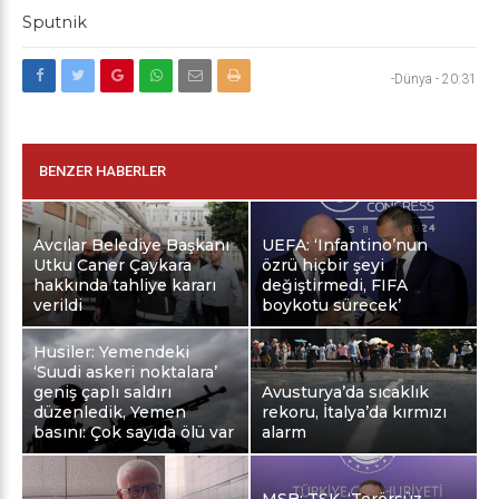
Sputnik
-Dünya
-
20:31
BENZER HABERLER
Avcılar Belediye Başkanı
UEFA: ‘Infantino’nun
Utku Caner Çaykara
özrü hiçbir şeyi
hakkında tahliye kararı
değiştirmedi, FIFA
verildi
boykotu sürecek’
Husiler: Yemendeki
‘Suudi askeri noktalara’
geniş çaplı saldırı
Avusturya’da sıcaklık
düzenledik, Yemen
rekoru, İtalya’da kırmızı
basını: Çok sayıda ölü var
alarm
MSB: TSK, ‘Terörsüz