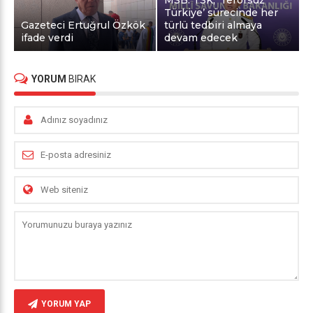
Türkiye’ sürecinde her
Gazeteci Ertuğrul Özkök
türlü tedbiri almaya
ifade verdi
devam edecek
YORUM
BIRAK
YORUM YAP