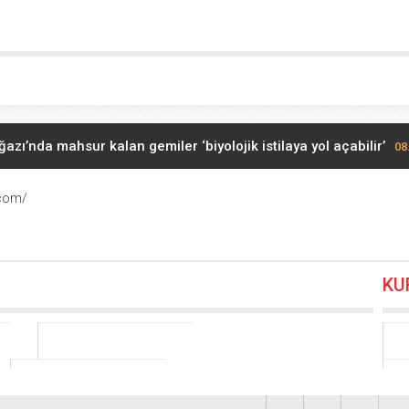
zı’nda mahsur kalan gemiler ‘biyolojik istilaya yol açabilir’
08
pentatlet İlke Özyüksel Mihrioğlu Avrupa şampiyonu oldu
08.08.20
.com/
nel hattında göçük meydana geldi: İşçiler göçük altında kaldı
0
KU
BD Genelkurmay Başkanı Caine, İran savaşında ‘çıkış yolu’ arıyo
ya’dan Kiev’e gece saldırıları: 3 kişi hayatını kaybetti
08.08.2026 
en gerilimi tırmanıyor: Madrid’den Roma’ya karşı adım
08.08.20