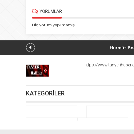
YORUMLAR
Hiç yorum yapılmamış.
Hürmüz Boğa
Milli 
https://www.tanyerihaber
İçme suyu tü
KATEGORİLER
Batı medyası: A
Rus
Scheng