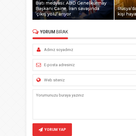
Batı medyası: ABD Genelkurmay
Başkanı Caine, İran savaşında
Rusya’da
‘çıkış yolu’ arıyor
kişi hay
YORUM
BIRAK
YORUM YAP