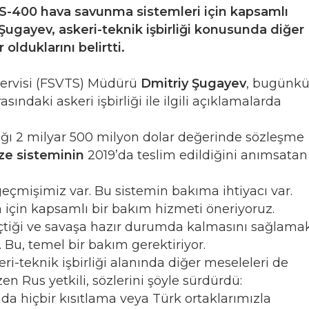
 S-400 hava savunma sistemleri için kapsamlı
Şugayev, askeri-teknik işbirliği konusunda diğer
lduklarını belirtti.
 Servisi (FSVTS) Müdürü
Dmitriy Şugayev
, bugünk
asındaki askeri işbirliği ile ilgili açıklamalarda
ığı 2 milyar 500 milyon dolar değerinde sözleşme
e sisteminin
2019’da teslim edildiğini anımsatan
eçmişimiz var. Bu sistemin bakıma ihtiyacı var.
 için kapsamlı bir bakım hizmeti öneriyoruz.
geçtiği ve savaşa hazır durumda kalmasını sağlama
Bu, temel bir bakım gerektiriyor.
i-teknik işbirliği alanında diğer meseleleri de
en Rus yetkili, sözlerini şöyle sürdürdü:
da hiçbir kısıtlama veya Türk ortaklarımızla