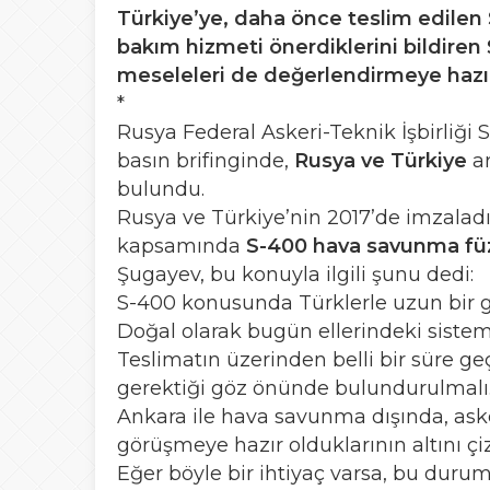
Türkiye’ye, daha önce teslim edilen
bakım hizmeti önerdiklerini bildiren 
meseleleri de değerlendirmeye hazır o
*
Rusya Federal Askeri-Teknik İşbirliği
basın brifinginde,
Rusya ve Türkiye
ar
bulundu.
Rusya ve Türkiye’nin 2017’de imzalad
kapsamında
S-400 hava savunma füz
Şugayev, bu konuyla ilgili şunu dedi:
S-400 konusunda Türklerle uzun bir g
Doğal olarak bugün ellerindeki sistem
Teslimatın üzerinden belli bir süre 
gerektiği göz önünde bulundurulmalı. 
Ankara ile hava savunma dışında, asker
görüşmeye hazır olduklarının altını çiz
Eğer böyle bir ihtiyaç varsa, bu durum