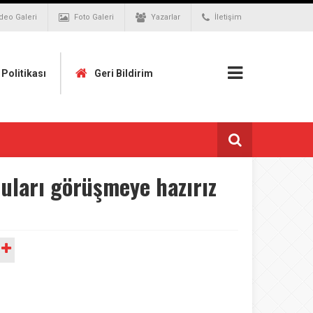
deo Galeri
Foto Galeri
Yazarlar
İletişim
k Politikası
Geri Bildirim
nuları görüşmeye hazırız
A