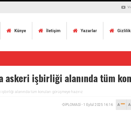
Vi
Künye
İletişim
Yazarlar
Gizlili
a askeri işbirliği alanında tüm ko
i işbirliği alanında tüm konuları görüşmeye hazırız
-DİPLOMASİ
-
1 Eylül 2025 16:16
A