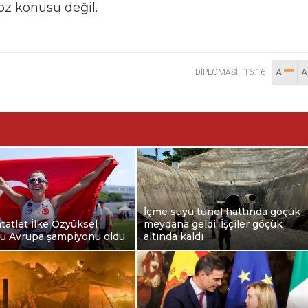
z konusu değil.
-DİPLOMASİ
-
16:16
A
İçme suyu tünel hattında göçük
ntatlet İlke Özyüksel
meydana geldi: İşçiler göçük
lu Avrupa şampiyonu oldu
altında kaldı