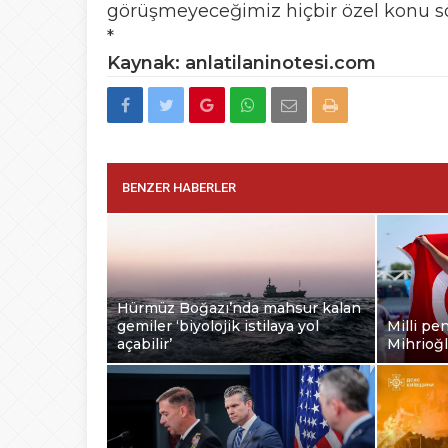
görüşmeyeceğimiz hiçbir özel konu sö
*
Kaynak: anlatilaninotesi.com
BENZER HABERLER
Hürmüz Boğazı’nda mahsur kalan
gemiler ‘biyolojik istilaya yol
Milli pe
açabilir’
Mihrioğ