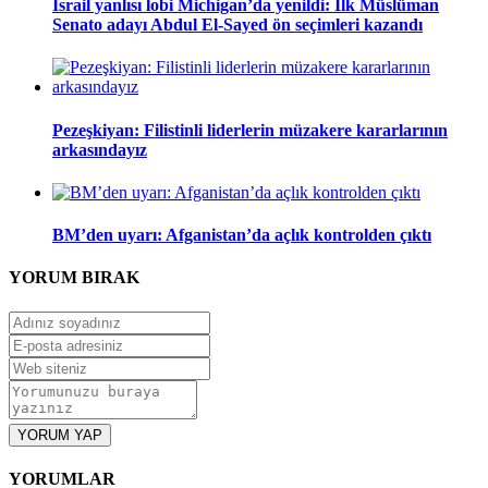
İsrail yanlısı lobi Michigan’da yenildi: İlk Müslüman
Senato adayı Abdul El-Sayed ön seçimleri kazandı
Pezeşkiyan: Filistinli liderlerin müzakere kararlarının
arkasındayız
BM’den uyarı: Afganistan’da açlık kontrolden çıktı
YORUM
BIRAK
YORUM YAP
YORUMLAR