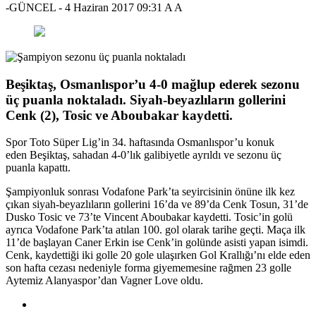
-GÜNCEL
-
4 Haziran 2017 09:31
A
A
Beşiktaş, Osmanlıspor’u 4-0 mağlup ederek sezonu
üç puanla noktaladı. Siyah-beyazlıların gollerini
Cenk (2), Tosic ve Aboubakar kaydetti.
Spor Toto Süper Lig’in 34. haftasında Osmanlıspor’u konuk
eden Beşiktaş, sahadan 4-0’lık galibiyetle ayrıldı ve sezonu üç
puanla kapattı.
Şampiyonluk sonrası Vodafone Park’ta seyircisinin önüne ilk kez
çıkan siyah-beyazlıların gollerini 16’da ve 89’da Cenk Tosun, 31’de
Dusko Tosic ve 73’te Vincent Aboubakar kaydetti. Tosic’in golü
ayrıca Vodafone Park’ta atılan 100. gol olarak tarihe geçti. Maça ilk
11’de başlayan Caner Erkin ise Cenk’in golünde asisti yapan isimdi.
Cenk, kaydettiği iki golle 20 gole ulaşırken Gol Krallığı’nı elde eden
son hafta cezası nedeniyle forma giyememesine rağmen 23 golle
Aytemiz Alanyaspor’dan Vagner Love oldu.