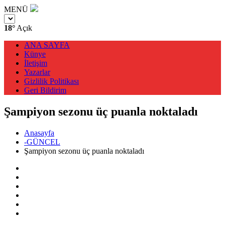
MENÜ
18°
Açık
ANA SAYFA
Künye
İletişim
Yazarlar
Gizlilik Politikası
Geri Bildirim
Şampiyon sezonu üç puanla noktaladı
Anasayfa
-GÜNCEL
Şampiyon sezonu üç puanla noktaladı