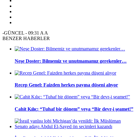
-GÜNCEL
-
09:31
A
A
BENZER HABERLER
Neşe Doster: Bilmemiz ve unutmamamız gerekenler…
Recep Genel: Faizden herkes payına düşeni alıyor
Cahit Kılıç: “Tuhaf bir dönem” veya “Bir devr-i şeamet!”