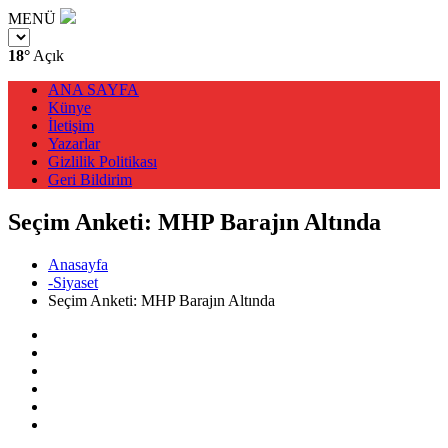
MENÜ
18°
Açık
ANA SAYFA
Künye
İletişim
Yazarlar
Gizlilik Politikası
Geri Bildirim
Seçim Anketi: MHP Barajın Altında
Anasayfa
-Siyaset
Seçim Anketi: MHP Barajın Altında