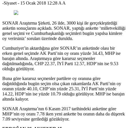
-Siyaset
-
15 Ocak 2018 12:28
A
A
SONAR Araştırma Şirketi, 26 ilde, 3000 kişi ile gerçekleştirdiği
anketin sonuçlarını açıkladı. SONAR, yaptığı ankette ‘milletvekilliği
genel seçimi ve Cumhurbaşkanlığı seçimleri bugün yapılsa kimlere
oy verirsiniz’ soruları üzerinde duruldu.
Cumhuriyet’in aktardığına göre SONAR’ın anketinde olası bir
erken genel seçimde AK Parti’nin oy oranı yüzde 34.43, MHP ise
barajın altında. Araştırmaya göre kararsız seçmenler
dağıtılmadığında, CHP 22.37, İYİ Parti 12.57, HDP’nin ise 9.53
olduğu görülüyor.
Buna göre kararsız seçmenler partilere oy oranına göre
dağıtıldığında bugün seçim olsa çıkan rakamlarda AK Parti’nin oy
oranın yüzde 40.10, CHP’nin yüzde 25.31, İYİ Parti’nin yüzde
14.22, HDP’nin ise yüzde 10.79 olduğu görülüyor. MHP ise barajın
altında kalıyor.
SONAR Araştırma’nın 6 Kasım 2017 tarihindeki anketine göre
MHP’nin oy oranı 7.78 iken yeni ankette bu oranın daha da düşerek
7.09 seviyesine gerilediği gözüküyor.