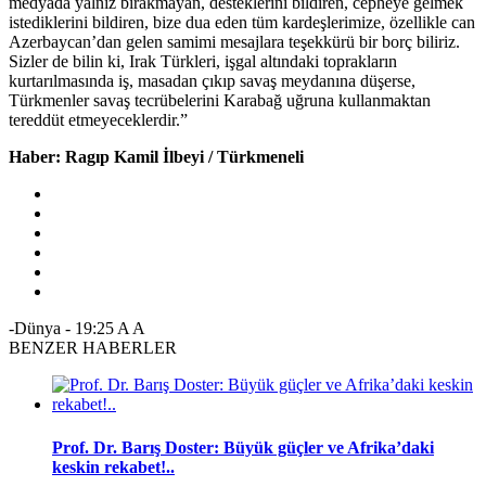
medyada yalnız bırakmayan, desteklerini bildiren, cepheye gelmek
istediklerini bildiren, bize dua eden tüm kardeşlerimize, özellikle can
Azerbaycan’dan gelen samimi mesajlara teşekkürü bir borç biliriz.
Sizler de bilin ki, Irak Türkleri, işgal altındaki toprakların
kurtarılmasında iş, masadan çıkıp savaş meydanına düşerse,
Türkmenler savaş tecrübelerini Karabağ uğruna kullanmaktan
tereddüt etmeyeceklerdir.”
Haber: Ragıp Kamil İlbeyi / Türkmeneli
-Dünya
-
19:25
A
A
BENZER HABERLER
Prof. Dr. Barış Doster: Büyük güçler ve Afrika’daki
keskin rekabet!..