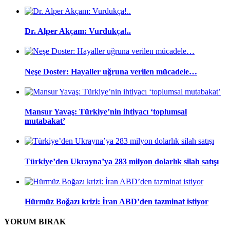
Dr. Alper Akçam: Vurdukça!..
Neşe Doster: Hayaller uğruna verilen mücadele…
Mansur Yavaş: Türkiye’nin ihtiyacı ‘toplumsal
mutabakat’
Türkiye’den Ukrayna’ya 283 milyon dolarlık silah satışı
Hürmüz Boğazı krizi: İran ABD’den tazminat istiyor
YORUM
BIRAK