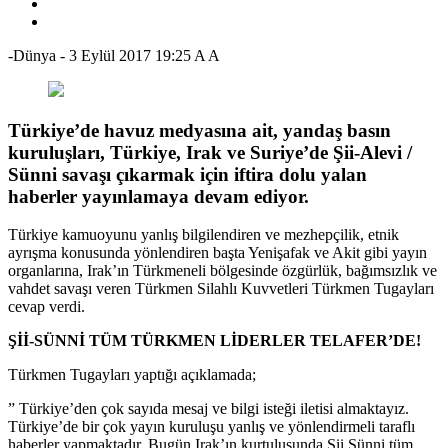
-Dünya
-
3 Eylül 2017 19:25
A
A
Türkiye’de havuz medyasına ait, yandaş basın
kuruluşları, Türkiye, Irak ve Suriye’de Şii-Alevi /
Sünni savaşı çıkarmak için iftira dolu yalan
haberler yayınlamaya devam ediyor.
Türkiye kamuoyunu yanlış bilgilendiren ve mezhepçilik, etnik
ayrışma konusunda yönlendiren başta Yenişafak ve Akit gibi yayın
organlarına, Irak’ın Türkmeneli bölgesinde özgürlük, bağımsızlık ve
vahdet savaşı veren Türkmen Silahlı Kuvvetleri Türkmen Tugayları
cevap verdi.
Şİİ-SÜNNİ TÜM TÜRKMEN LİDERLER TELAFER’DE!
Türkmen Tugayları yaptığı açıklamada;
” Türkiye’den çok sayıda mesaj ve bilgi isteği iletisi almaktayız.
Türkiye’de bir çok yayın kuruluşu yanlış ve yönlendirmeli taraflı
haberler yapmaktadır. Bugün Irak’ın kurtuluşunda Şii Sünni tüm