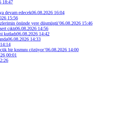
6 18:47
maya devam edecek
06.08.2026 16:04
026 15:56
özlerimin önünde yere düşmüştü’
06.08.2026 15:46
rt çıktı
06.08.2026 14:56
i kutladı
06.08.2026 14:42
ında
06.08.2026 14:33
 14:14
küçük bir kısmını çözüyor’
06.08.2026 14:00
026 00:01
2:26