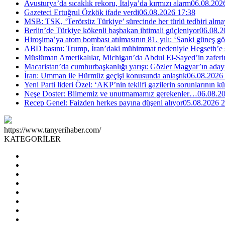
Avusturya’da sıcaklık rekoru, İtalya’da kırmızı alarm
06.08.202
Gazeteci Ertuğrul Özkök ifade verdi
06.08.2026 17:38
MSB: TSK, ‘Terörsüz Türkiye’ sürecinde her türlü tedbiri al
Berlin’de Türkiye kökenli başbakan ihtimali güçleniyor
06.08.2
Hiroşima’ya atom bombası atılmasının 81. yılı: ‘Sanki güneş g
ABD basını: Trump, İran’daki mühimmat nedeniyle Hegseth’e se
Müslüman Amerikalılar, Michigan’da Abdul El-Sayed’in zaferin
Macaristan’da cumhurbaşkanlığı yarışı: Gözler Magyar’ın aday
İran: Umman ile Hürmüz geçişi konusunda anlaştık
06.08.2026
Yeni Parti lideri Özel: ‘AKP’nin teklifi gazilerin sorunlarının 
Neşe Doster: Bilmemiz ve unutmamamız gerekenler…
06.08.2
Recep Genel: Faizden herkes payına düşeni alıyor
05.08.2026 2
https://www.tanyerihaber.com/
KATEGORİLER