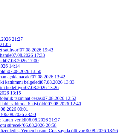
.2026 21:27
 21:05
 satılıyor!
07.08.2026 19:43
 hamle
07.08.2026 17:33
adı
07.08.2026 17:00
2026 14:14
 öldü
07.08.2026 13:50
man açıklanacak?
07.08.2026 13:42
i katılımını belgeledi
07.08.2026 13:33
ini hedefliyor
07.08.2026 13:26
2026 13:15
larlık tazminat cezası
07.08.2026 12:52
lahlı saldırıda 6 kişi öldü
07.08.2026 12:40
.08.2026 00:01
r!
06.08.2026 23:50
kararı verildi
06.08.2026 21:27
otu sürecek’
06.08.2026 20:58
 düzenledik, Yemen basını: Çok sayıda ölü var
06.08.2026 18:56