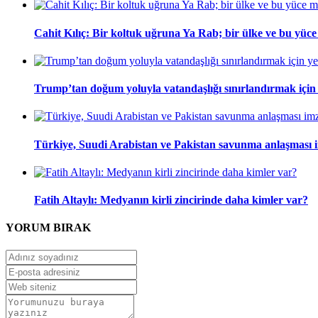
Cahit Kılıç: Bir koltuk uğruna Ya Rab; bir ülke ve bu yüce m
Trump’tan doğum yoluyla vatandaşlığı sınırlandırmak için
Türkiye, Suudi Arabistan ve Pakistan savunma anlaşması 
Fatih Altaylı: Medyanın kirli zincirinde daha kimler var?
YORUM
BIRAK