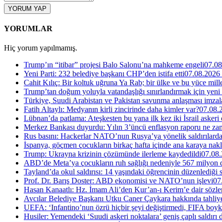
YORUM YAP
YORUMLAR
Hiç yorum yapılmamış.
Trump’ın “itibar” projesi Balo Salonu’na mahkeme engeli
07.08
Yeni Parti: 232 belediye başkanı CHP’den istifa etti
07.08.2026
Cahit Kılıç: Bir koltuk uğruna Ya Rab; bir ülke ve bu yüce millet
Trump’tan doğum yoluyla vatandaşlığı sınırlandırmak için yeni
Türkiye, Suudi Arabistan ve Pakistan savunma anlaşması imzal
Fatih Altaylı: Medyanın kirli zincirinde daha kimler var?
07.08.
Lübnan’da patlama: Ateşkesten bu yana ilk kez iki İsrail askeri
Merkez Bankası duyurdu: Yılın 3’üncü enflasyon raporu ne za
Rus basını: Hackerlar NATO’nun Rusya’ya yönelik saldırılardak
İspanya, göçmen çocukların birkaç hafta içinde ana karaya nakl
Trump: Ukrayna krizinin çözümünde ilerleme kaydedildi
07.08.
ABD’de Meta’ya çocukların ruh sağlığı nedeniyle 567 milyon do
Tayland’da okul saldırısı: 14 yaşındaki öğrencinin düzenlediği si
Prof. Dr. Barış Doster: ABD ekonomisi ve NATO’nun işlevi
07
Hasan Kanaatlı: Hz. İmam Ali’den Kur’an-ı Kerim’e dair sözle
Avcılar Belediye Başkanı Utku Caner Çaykara hakkında tahliye 
UEFA: ‘Infantino’nun özrü hiçbir şeyi değiştirmedi, FIFA boyk
Husiler: Yemendeki ‘Suudi askeri noktalara’ geniş çaplı saldırı