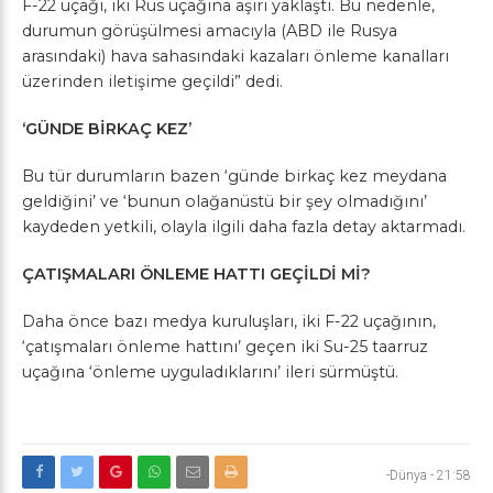
F-22 uçağı, iki Rus uçağına aşırı yaklaştı. Bu nedenle,
durumun görüşülmesi amacıyla (ABD ile Rusya
arasındaki) hava sahasındaki kazaları önleme kanalları
üzerinden iletişime geçildi” dedi.
‘GÜNDE BİRKAÇ KEZ’
Bu tür durumların bazen ‘günde birkaç kez meydana
geldiğini’ ve ‘bunun olağanüstü bir şey olmadığını’
kaydeden yetkili, olayla ilgili daha fazla detay aktarmadı.
ÇATIŞMALARI ÖNLEME HATTI GEÇİLDİ Mİ?
Daha önce bazı medya kuruluşları, iki F-22 uçağının,
‘çatışmaları önleme hattını’ geçen iki Su-25 taarruz
uçağına ‘önleme uyguladıklarını’ ileri sürmüştü.
-Dünya
-
21:58