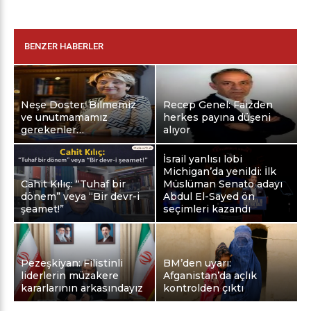
BENZER HABERLER
Neşe Doster: Bilmemiz
Recep Genel: Faizden
ve unutmamamız
herkes payına düşeni
gerekenler…
alıyor
İsrail yanlısı lobi
Michigan’da yenildi: İlk
Cahit Kılıç: “Tuhaf bir
Müslüman Senato adayı
dönem” veya “Bir devr-i
Abdul El-Sayed ön
şeamet!”
seçimleri kazandı
Pezeşkiyan: Filistinli
BM’den uyarı:
liderlerin müzakere
Afganistan’da açlık
kararlarının arkasındayız
kontrolden çıktı