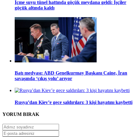
İçme suyu tünel hattında göçük meydana geldi: İşçiler
göçük altında kaldı
Batı medyası: ABD Genelkurmay Başkanı Caine, İran
savaşında ‘çıkış yolu’ arıyor
Rusya’dan Kiev’e gece saldırıları: 3 kişi hayatını kaybetti
YORUM
BIRAK