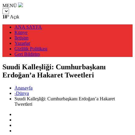
MENÜ
18°
Açık
ANA SAYFA
Künye
İletişim
Yazarlar
Gizlilik Politikası
Geri Bildirim
Suudi Kalleşliği: Cumhurbaşkanı
Erdoğan’a Hakaret Tweetleri
Anasayfa
-Dünya
Suudi Kalleşliği: Cumhurbaşkanı Erdoğan’a Hakaret
Tweetleri