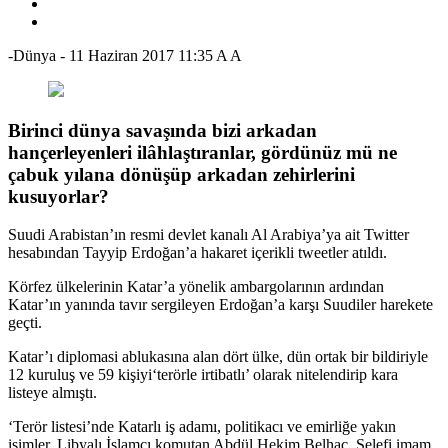
-Dünya
-
11 Haziran 2017 11:35
A
A
Birinci dünya savaşında bizi arkadan
hançerleyenleri ilâhlaştıranlar, gördünüz mü ne
çabuk yılana dönüşüp arkadan zehirlerini
kusuyorlar?
Suudi Arabistan’ın resmi devlet kanalı Al Arabiya’ya ait Twitter
hesabından Tayyip Erdoğan’a hakaret içerikli tweetler atıldı.
Körfez ülkelerinin Katar’a yönelik ambargolarının ardından
Katar’ın yanında tavır sergileyen Erdoğan’a karşı Suudiler harekete
geçti.
Katar’ı diplomasi ablukasına alan dört ülke, dün ortak bir bildiriyle
12 kuruluş ve 59 kişiyi‘terörle irtibatlı’ olarak nitelendirip kara
listeye almıştı.
‘Terör listesi’nde Katarlı iş adamı, politikacı ve emirliğe yakın
isimler, Libyalı İslamcı komutan Abdül Hekim Belhac, Selefi imam