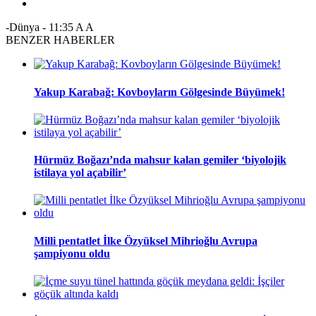
-Dünya
-
11:35
A
A
BENZER HABERLER
Yakup Karabağ: Kovboyların Gölgesinde Büyümek!
Hürmüz Boğazı’nda mahsur kalan gemiler ‘biyolojik
istilaya yol açabilir’
Milli pentatlet İlke Özyüksel Mihrioğlu Avrupa
şampiyonu oldu