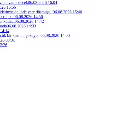
maya devam edecek
06.08.2026 16:04
026 15:56
özlerimin önünde yere düşmüştü’
06.08.2026 15:46
rt çıktı
06.08.2026 14:56
i kutladı
06.08.2026 14:42
ında
06.08.2026 14:33
 14:14
küçük bir kısmını çözüyor’
06.08.2026 14:00
026 00:01
2:26