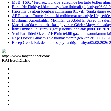
MSB: TSK, ‘Terörsüz Türkiye’ sürecinde her türlü tedbiri al
Berlin’de Türkiye kökenli başbakan ihtimali güçleniyor
06.08.2
Hiroşima’ya atom bombası atılmasının 81. yılı: ‘Sanki güneş g
ABD basını: Trump, İran’daki mühimmat nedeniyle Hegseth’e se
Müslüman Amerikalılar, Michigan’da Abdul El-Sayed’in zaferin
Macaristan’da cumhurbaşkanlığı yarışı: Gözler Magyar’ın aday
İran: Umman ile Hürmüz geçişi konusunda anlaştık
06.08.2026
Yeni Parti lideri Özel: ‘AKP’nin teklifi gazilerin sorunlarının 
Neşe Doster: Bilmemiz ve unutmamamız gerekenler…
06.08.2
Recep Genel: Faizden herkes payına düşeni alıyor
05.08.2026 2
https://www.tanyerihaber.com/
KATEGORİLER