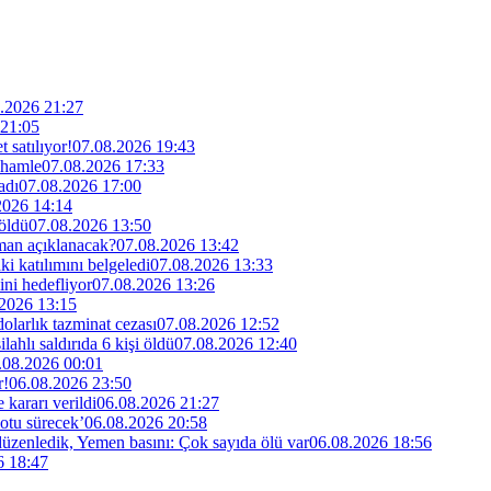
.2026 21:27
 21:05
 satılıyor!
07.08.2026 19:43
 hamle
07.08.2026 17:33
adı
07.08.2026 17:00
2026 14:14
 öldü
07.08.2026 13:50
man açıklanacak?
07.08.2026 13:42
i katılımını belgeledi
07.08.2026 13:33
ini hedefliyor
07.08.2026 13:26
2026 13:15
larlık tazminat cezası
07.08.2026 12:52
lahlı saldırıda 6 kişi öldü
07.08.2026 12:40
.08.2026 00:01
r!
06.08.2026 23:50
kararı verildi
06.08.2026 21:27
otu sürecek’
06.08.2026 20:58
 düzenledik, Yemen basını: Çok sayıda ölü var
06.08.2026 18:56
6 18:47