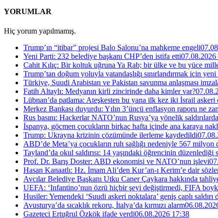
YORUMLAR
Hiç yorum yapılmamış.
Trump’ın “itibar” projesi Balo Salonu’na mahkeme engeli
07.08
Yeni Parti: 232 belediye başkanı CHP’den istifa etti
07.08.2026
Cahit Kılıç: Bir koltuk uğruna Ya Rab; bir ülke ve bu yüce millet
Trump’tan doğum yoluyla vatandaşlığı sınırlandırmak için yeni
Türkiye, Suudi Arabistan ve Pakistan savunma anlaşması imzal
Fatih Altaylı: Medyanın kirli zincirinde daha kimler var?
07.08.
Lübnan’da patlama: Ateşkesten bu yana ilk kez iki İsrail askeri
Merkez Bankası duyurdu: Yılın 3’üncü enflasyon raporu ne za
Rus basını: Hackerlar NATO’nun Rusya’ya yönelik saldırılardak
İspanya, göçmen çocukların birkaç hafta içinde ana karaya nakl
Trump: Ukrayna krizinin çözümünde ilerleme kaydedildi
07.08.
ABD’de Meta’ya çocukların ruh sağlığı nedeniyle 567 milyon do
Tayland’da okul saldırısı: 14 yaşındaki öğrencinin düzenlediği si
Prof. Dr. Barış Doster: ABD ekonomisi ve NATO’nun işlevi
07
Hasan Kanaatlı: Hz. İmam Ali’den Kur’an-ı Kerim’e dair sözle
Avcılar Belediye Başkanı Utku Caner Çaykara hakkında tahliye 
UEFA: ‘Infantino’nun özrü hiçbir şeyi değiştirmedi, FIFA boyk
Husiler: Yemendeki ‘Suudi askeri noktalara’ geniş çaplı saldırı
Avusturya’da sıcaklık rekoru, İtalya’da kırmızı alarm
06.08.202
Gazeteci Ertuğrul Özkök ifade verdi
06.08.2026 17:38