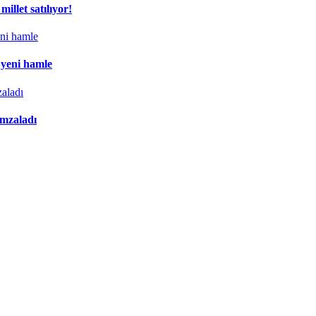
illet satılıyor!
 yeni hamle
imzaladı