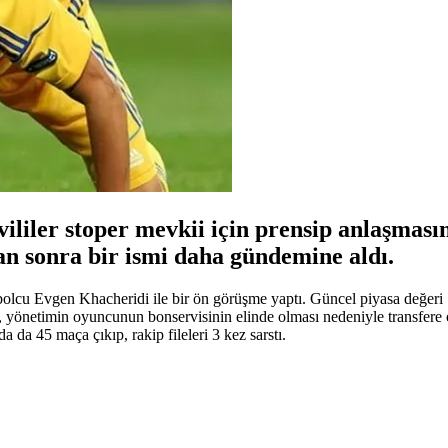
liler stoper mevkii için prensip anlaşmasına
n sonra bir ismi daha gündemine aldı.
olcu Evgen Khacheridi ile bir ön görüşme yaptı. Güncel piyasa değeri 7
önetimin oyuncunun bonservisinin elinde olması nedeniyle transfere ol
 da 45 maça çıkıp, rakip fileleri 3 kez sarstı.