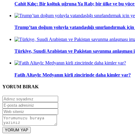
Cahit Kılıç: Bir koltuk uğruna Ya Rab; bir ülke ve bu yüce m
Trump’tan doğum yoluyla vatandaşlığı sınırlandırmak için
Türkiye, Suudi Arabistan ve Pakistan savunma anlaşması 
Fatih Altaylı: Medyanın kirli zincirinde daha kimler var?
YORUM
BIRAK
YORUM YAP