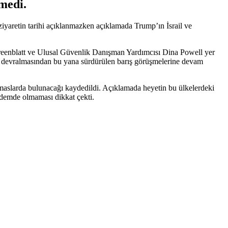
medi.
yaretin tarihi açıklanmazken açıklamada Trump’ın İsrail ve
n Greenblatt ve Ulusal Güvenlik Danışman Yardımcısı Dina Powell yer
i devralmasından bu yana sürdürülen barış görüşmelerine devam
 temaslarda bulunacağı kaydedildi. Açıklamada heyetin bu ülkelerdeki
ndemde olmaması dikkat çekti.