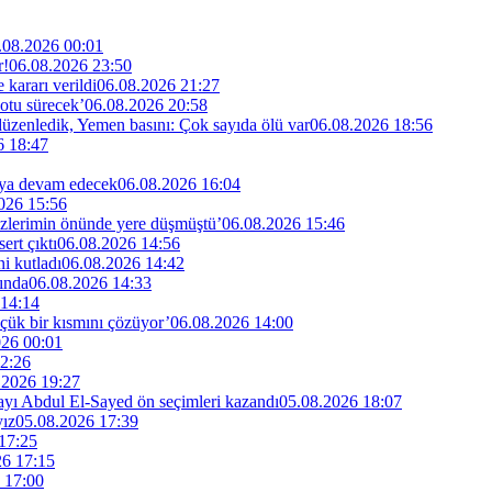
.08.2026 00:01
r!
06.08.2026 23:50
kararı verildi
06.08.2026 21:27
otu sürecek’
06.08.2026 20:58
 düzenledik, Yemen basını: Çok sayıda ölü var
06.08.2026 18:56
6 18:47
maya devam edecek
06.08.2026 16:04
026 15:56
özlerimin önünde yere düşmüştü’
06.08.2026 15:46
rt çıktı
06.08.2026 14:56
i kutladı
06.08.2026 14:42
ında
06.08.2026 14:33
 14:14
küçük bir kısmını çözüyor’
06.08.2026 14:00
026 00:01
2:26
.2026 19:27
dayı Abdul El-Sayed ön seçimleri kazandı
05.08.2026 18:07
yız
05.08.2026 17:39
17:25
26 17:15
 17:00