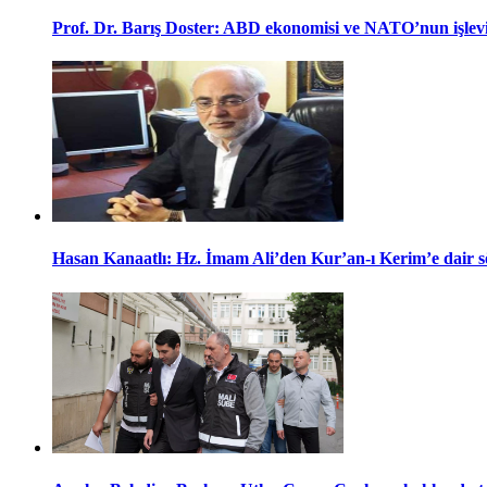
Prof. Dr. Barış Doster: ABD ekonomisi ve NATO’nun işlev
Hasan Kanaatlı: Hz. İmam Ali’den Kur’an-ı Kerim’e dair s