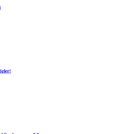
i
özler!