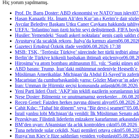
Hiç yorum yapılmamış.
Prof. Dr. Barış Doster: ABD ekonomisi ve NATO’nun işlevi
07
Hasan Kanaatlı: Hz. İmam Ali’den Kur’an-ı Kerim’e dair sözle
Avcılar Belediye Başkanı Utku Caner Çaykara hakkında tahliye 
UEFA: ‘Infantino’nun özrü hiçbir şeyi değiştirmedi, FIFA boyk
Husiler: Yemendeki ‘Suudi askeri noktalara’ geniş çaplı saldırı
Avusturya’da sıcaklık rekoru, İtalya’da kırmızı alarm
06.08.202
Gazeteci Ertuğrul Özkök ifade verdi
06.08.2026 17:38
MSB: TSK, ‘Terörsüz Türkiye’ sürecinde her türlü tedbiri al
Berlin’de Türkiye kökenli başbakan ihtimali güçleniyor
06.08.2
Hiroşima’ya atom bombası atılmasının 81. yılı: ‘Sanki güneş g
ABD basını: Trump, İran’daki mühimmat nedeniyle Hegseth’e se
Müslüman Amerikalılar, Michigan’da Abdul El-Sayed’in zaferin
Macaristan’da cumhurbaşkanlığı yarışı: Gözler Magyar’ın aday
İran: Umman ile Hürmüz geçişi konusunda anlaştık
06.08.2026
Yeni Parti lideri Özel: ‘AKP’nin teklifi gazilerin sorunlarının 
Neşe Doster: Bilmemiz ve unutmamamız gerekenler…
06.08.2
Recep Genel: Faizden herkes payına düşeni alıyor
05.08.2026 2
Cahit Kılıç: “Tuhaf bir dönem” veya “Bir devr-i şeamet!”
05.08
İsrail yanlısı lobi Michigan’da yenildi: İlk Müslüman Senato a
Pezeşkiyan: Filistinli liderlerin müzakere kararlarının arkasında
BM’den uyarı: Afganistan’da açlık kontrolden çıktı
05.08.2026 
Tuna nehrinde sular çekildi, Nazi gemileri ortaya çıktı
05.08.20
Rusya’nın Kiev’e füze saldırıları yeniden yoğunlaştı
05.08.2026