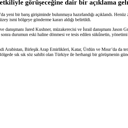
tkiliyle görüşeceğine dair bir açıklama gel
yeni bir barış girişiminde bulunmaya hazırlandığı açıklandı. Henüz zi
düzey ismi bölgeye gönderme kararı aldığı belirtildi.
madı ve danışmanı Jared Kushner, müzakerecisi ve İsrail danışmanı Jaso
sonra durumun eski haline dönmesi ve tesis edilen sükûnetin, yönetim
Suudi Arabistan, Birleşik Arap Emirlikleri, Katar, Ürdün ve Mısır’da da
 Bölgede sık sık söz sahibi olan Türkiye ile herhangi bir görüşmenin gü