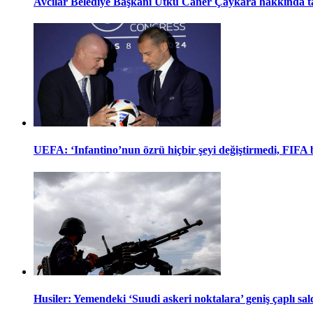
Avcılar Belediye Başkanı Utku Caner Çaykara hakkında tah
UEFA: ‘Infantino’nun özrü hiçbir şeyi değiştirmedi, FIFA
Husiler: Yemendeki ‘Suudi askeri noktalara’ geniş çaplı sal