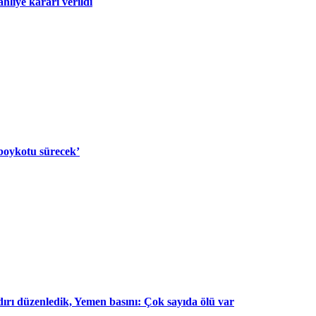
liye kararı verildi
 boykotu sürecek’
dırı düzenledik, Yemen basını: Çok sayıda ölü var